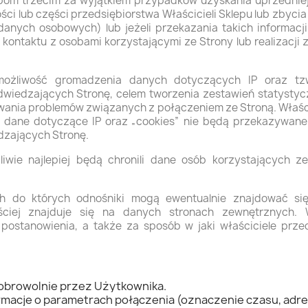
obom trzecim za wyjątkiem przypadków uzyskania uprzedniej
ści lub części przedsiębiorstwa Właścicieli Sklepu lub zbyci
danych osobowych) lub jeżeli przekazania takich informac
kontaktu z osobami korzystającymi ze Strony lub realizacji
 możliwość gromadzenia danych dotyczących IP oraz tzw
wiedzających Stronę, celem tworzenia zestawień statystycz
wania problemów związanych z połączeniem ze Stroną. Właści
m dane dotyczące IP oraz „cookies” nie będą przekazywan
dzających Stronę.
liwie najlepiej będą chronili dane osób korzystających
ch do których odnośniki mogą ewentualnie znajdować si
ęściej znajduje się na danych stronach zewnętrznych. 
postanowienia, a także za sposób w jaki właściciele prz
dobrowolnie przez Użytkownika.
macje o parametrach połączenia (oznaczenie czasu, adres