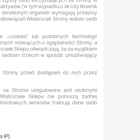
 zgody osób korzystających ze Strony, w
a aktywów (w tym wypadku o ile Użytkownik
ji określonym organom wymagają przepisy
 zobowiązań Właścicieli Strony wobec osób
. „cookies” lub podobnych technologii
nych mówiących o oglądalności Strony, a
ciele Sklepu oświadczają, że za wyjątkiem
e osobom trzecim w sposób umożliwiający
 ze Strony przed dostępem do nich przez
ę na Stronie uregulowana jest osobnymi
Właściciele Sklepu nie ponoszą żadnej
edmiotowych serwisów traktują dane osób
 IP).