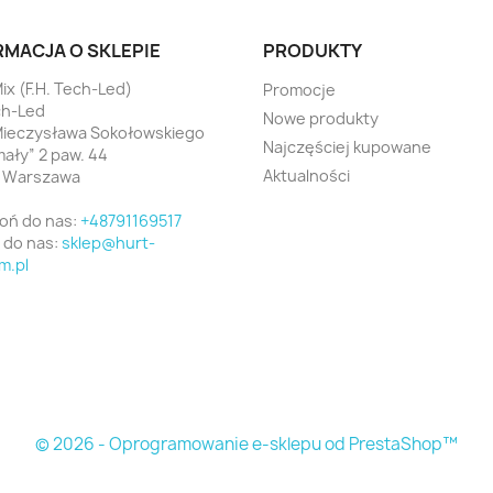
RMACJA O SKLEPIE
PRODUKTY
ix (F.H. Tech-Led)
Promocje
ch-Led
Nowe produkty
Mieczysława Sokołowskiego
Najczęściej kupowane
ały” 2 paw. 44
Aktualności
7 Warszawa
oń do nas:
+48791169517
 do nas:
sklep@hurt-
m.pl
© 2026 - Oprogramowanie e-sklepu od PrestaShop™