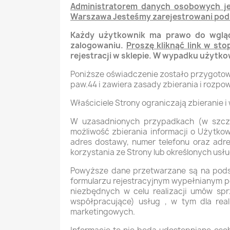
Administratorem danych osobowych jes
Warszawa Jesteśmy zarejestrowani pod 
Każdy użytkownik ma prawo do wgląd
zalogowaniu.
Proszę kliknąć link w st
rejestracji w sklepie. W wypadku użytk
Poniższe oświadczenie zostało przygotow
paw.44 i zawiera zasady zbierania i rozpo
Właściciele Strony ograniczają zbieranie 
W uzasadnionych przypadkach (w szczegó
możliwość zbierania informacji o Użytkow
adres dostawy, numer telefonu oraz adr
korzystania ze Strony lub określonych usłu
Powyższe dane przetwarzane są na pods
formularzu rejestracyjnym wypełnianym p
niezbędnych w celu realizacji umów spr
współpracujące) usług , w tym dla real
marketingowych.