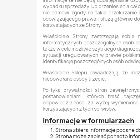
Informacje te nie będą udostępniane os
wypadku sprzedaży lub przeniesienia cało
nie odmówi zgody na takie przekazanie 
obowiązującego prawa i służą głównie do 
korzystających ze Strony.
Właściciele Strony zastrzegają sobie
informatycznych poszczególnych osób od
także w celu możliwie szybkiego diagnozo
sytuacji uregulowanych w prawie polski
identyfikację poszczególnych osób odwie
Właściciele Sklepu oświadczają, że moż
niepowołane osoby trzecie.
Polityka prywatności stron zewnętrzny
postanowieniami, których treść najcz
odpowiedzialności za wyżej wymienione 
korzystających z tych serwisów.
Informacje w formularzach
Strona zbiera informacje podane 
Strona może zapisać ponadto infor