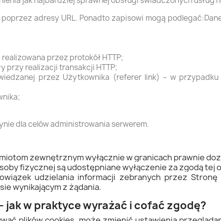
nienia jak najbardziej sprawnej obsługi świadczonych usług 
 poprzez adresy URL. Ponadto zapisowi mogą podlegać:Dane
ja realizowana przez protokół HTTP;
y przy realizacji transakcji HTTP;
iedzanej przez Użytkownika (referer link) – w przypadku 
wnika;
nie dla celów administrowania serwerem.
dmiotom zewnętrznym wyłącznie w granicach prawnie do
osoby fizycznej są udostępniane wyłączenie za zgodą tej 
bowiązek udzielania informacji zebranych przez Stro
ie wynikającym z żądania.
– jak w praktyce wyrażać i cofać zgodę?
ywać plików cookies, może zmienić ustawienia przeglądar