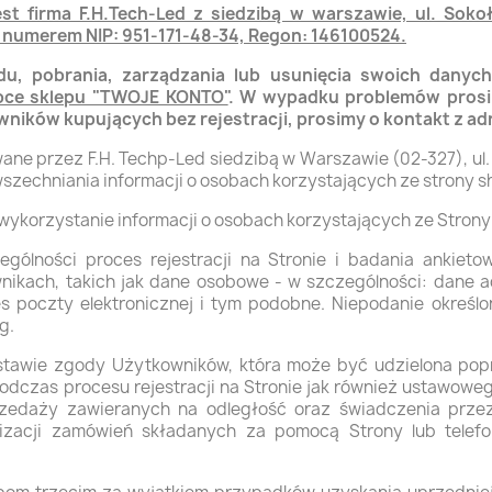
t firma F.H.Tech-Led z siedzibą w warszawie, ul. Sok
numerem NIP: 951-171-48-34, Regon: 146100524.
u, pobrania, zarządzania lub usunięcia swoich danyc
opce sklepu "TWOJE KONTO"
. W wypadku problemów prosi
owników kupujących bez rejestracji, prosimy o kontakt z 
ane przez F.H. Techp-Led siedzibą w Warszawie (02-327), u
wszechniania informacji o osobach korzystających ze strony s
i wykorzystanie informacji o osobach korzystających ze Stro
lności proces rejestracji na Stronie i badania ankietow
nikach, takich jak dane osobowe - w szczególności: dane a
es poczty elektronicznej i tym podobne. Niepodanie okreś
g.
tawie zgody Użytkowników, która może być udzielona pop
odczas procesu rejestracji na Stronie jak również ustawow
zedaży zawieranych na odległość oraz świadczenia przez
izacji zamówień składanych za pomocą Strony lub telefo