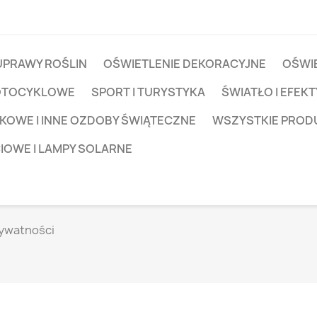
UPRAWY ROŚLIN
OŚWIETLENIE DEKORACYJNE
OŚWIE
OTOCYKLOWE
SPORT I TURYSTYKA
ŚWIATŁO I EFEKT
KOWE I INNE OZDOBY ŚWIĄTECZNE
WSZYSTKIE PROD
CIOWE I LAMPY SOLARNE
ywatności