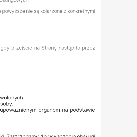
hostingowych.
 powyższe nie są kojarzone z konkretnymi
gdy przejście na Stronę nastąpiło przez
zwolonych.
osoby.
nę upoważnionym organom na podstawie
ki. Zastrzegamy, że wyłączenie obsługi