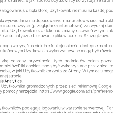
ją zrozumieć, w jaki sposób Użytkownicy korzystają ze stron 
zalogowaniu), dzięki której Użytkownik nie musi na każdej po
celu wyświetlania mu dopasowanych materiałów w sieciach rek
n internetowych (przeglądarka internetowa) zazwyczaj do
ika. Użytkownik może dokonać zmiany ustawień w tym zakre
akże automatyczne blokowanie plików cookies. Szczegółowe 
 mogą wpłynąć na niektóre funkcjonalności dostępne na stro
niu końcowym Użytkownika wykorzystywane mogą być również
lityką ochrony prywatności tych podmiotów celem pozna
miotów:Pliki cookies mogą być wykorzystane przez sieci re
obu, w jaki Użytkownik korzysta ze Strony. W tym celu mog
nej stronie.
le Analytics
.
ch Użytkownika gromadzonych przez sieć reklamową Googl
rzy pomocy narzędzia: https://www.google.com/ads/preferenc
ytkowników podlegają logowaniu w warstwie serwerowej. Da