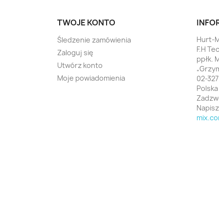
TWOJE KONTO
INFO
Hurt-M
Śledzenie zamówienia
F.H Te
Zaloguj się
ppłk. 
Utwórz konto
„Grzym
Moje powiadomienia
02-32
Polska
Zadzw
Napisz
mix.co