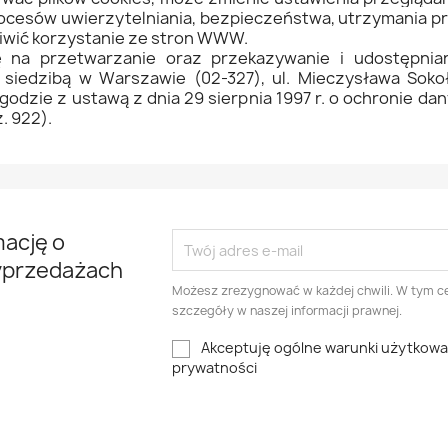
rocesów uwierzytelniania, bezpieczeństwa, utrzymania pr
iwić korzystanie ze stron WWW.
na przetwarzanie oraz przekazywanie i udostępnia
 siedzibą w Warszawie (02-327), ul. Mieczysława Sok
zgodzie z ustawą z dnia 29 sierpnia 1997 r. o ochronie da
z. 922).
mację o
yprzedażach
Możesz zrezygnować w każdej chwili. W tym ce
szczegóły w naszej informacji prawnej.
Akceptuję ogólne warunki użytkowani
prywatności
am