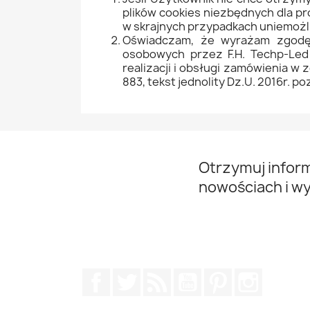
plików cookies niezbędnych dla p
w skrajnych przypadkach uniemożl
Oświadczam, że wyrażam zgodę 
osobowych przez F.H. Techp-Led
realizacji i obsługi zamówienia w 
883, tekst jednolity Dz.U. 2016r. po
Otrzymuj infor
nowościach i w
Facebook
Twitter
Rss
YouTube
Pinterest
Instagr