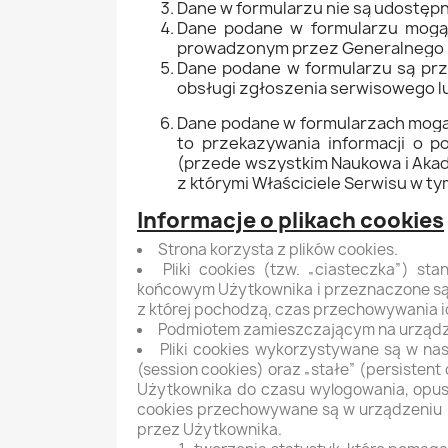
Dane w formularzu nie są udostępn
Dane podane w formularzu mogą s
prowadzonym przez Generalnego 
Dane podane w formularzu są prze
obsługi zgłoszenia serwisowego l
Dane podane w formularzach mogą 
to przekazywania informacji o 
(przede wszystkim Naukowa i Akade
z którymi Właściciele Serwisu w ty
Informacje o plikach cookies
Strona korzysta z plików cookies.
Pliki cookies (tzw. „ciasteczka”) s
końcowym Użytkownika i przeznaczone są d
z której pochodzą, czas przechowywania i
Podmiotem zamieszczającym na urządzen
Pliki cookies wykorzystywane są w na
(session cookies) oraz „stałe” (persiste
Użytkownika do czasu wylogowania, opuszc
cookies przechowywane są w urządzeniu k
przez Użytkownika.