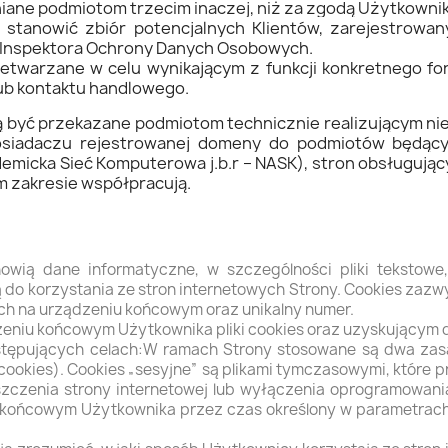
iane podmiotom trzecim inaczej, niż za zgodą Użytkownik
tanowić zbiór potencjalnych Klientów, zarejestrowany
Inspektora Ochrony Danych Osobowych.
twarzane w celu wynikającym z funkcji konkretnego for
ub kontaktu handlowego.
być przekazane podmiotom technicznie realizującym nie
posiadaczu rejestrowanej domeny do podmiotów będąc
micka Sieć Komputerowa j.b.r – NASK), stron obsługując
m zakresie współpracują.
tanowią dane informatyczne, w szczególności pliki teksto
o korzystania ze stron internetowych Strony. Cookies zazwy
ch na urządzeniu końcowym oraz unikalny numer.
iu końcowym Użytkownika pliki cookies oraz uzyskującym do
stępujących celach:W ramach Strony stosowane są dwa zasa
nt cookies). Cookies „sesyjne” są plikami tymczasowymi, któ
zenia strony internetowej lub wyłączenia oprogramowania (
ońcowym Użytkownika przez czas określony w parametrach p