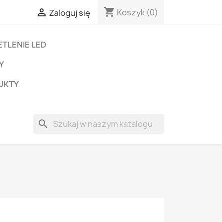
shopping_cart

Koszyk
(0)
Zaloguj się
TLENIE LED
Y
UKTY
search