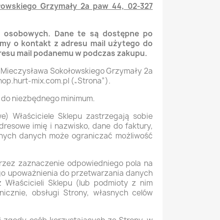
ołowskiego Grzymały 2a paw 44, 02-327
h osobowych. Dane te są dostępne po
my o kontakt z adresu mail użytego do
adresu mail podanemu w podczas zakupu.
l. Mieczysława Sokołowskiego Grzymały 2a
hop.hurt-mix.com.pl („Strona”).
ny do niezbędnego minimum.
e) Właściciele Sklepu zastrzegają sobie
dresowe imię i nazwisko, dane do faktury,
lonych danych może ograniczać możliwość
rzez zaznaczenie odpowiedniego pola na
ego upoważnienia do przetwarzania danych
 Właścicieli Sklepu (lub podmioty z nim
nicznie, obsługi Strony, własnych celów