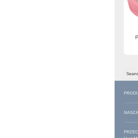
P
Seans
PROD
NASZA
PRZE