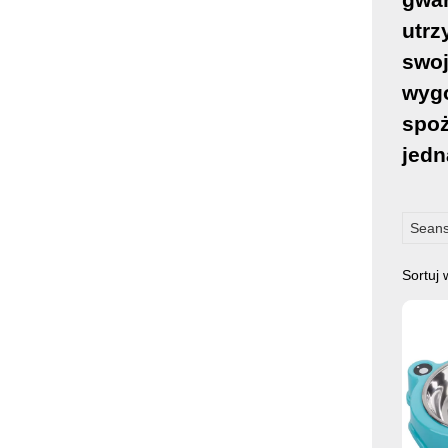
utrz
swoj
wygo
spoż
jedn
Seans
Sortuj