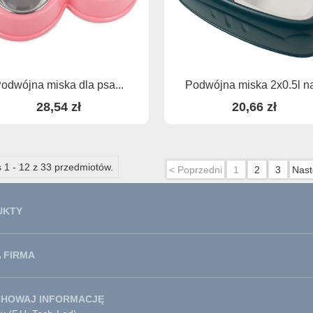
odwójna miska dla psa...
Podwójna miska 2x0.5l na
28,54 zł
20,66 zł
 1 - 12 z 33 przedmiotów.
< Poprzedni
1
2
3
Nast
UKTY
 FIRMA
CHOWAJ INFORMACJĘ