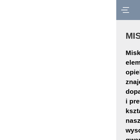
MI
Misk
ele
opie
znaj
dop
i pr
kszt
nasz
wyso
gwar