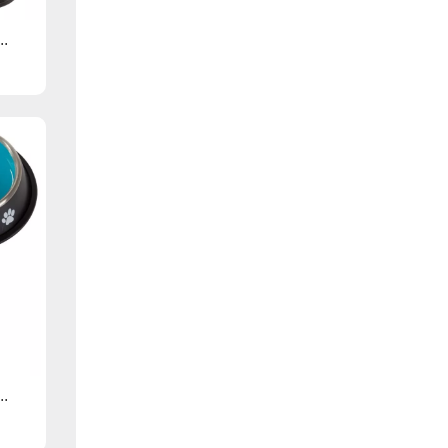
..
..