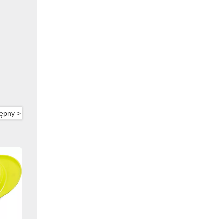
ępny >