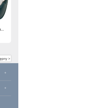
...
ępny >