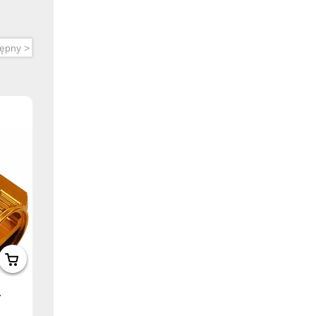
ępny >
.