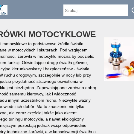
RÓWKI MOTOCYKLOWE
i motocyklowe to podstawowe źródła światła
ane w motocyklach i skuterach. Pod względem
nalności, żarówki w motocyklu można by podzielić
em funkcji. Oświetlające drogę światła główne,
cyjne kierunkowskazy i bezpieczeństw - światła
 W ruchu drogowym, szczególnie w nocy lub przy
godzie przydatność strawnego oświetlenia w
klu jest niezbędna. Zapewniają one zarówno dobrą
ność samemu kierowcy, jak i widoczność
ladu innym uczestnikom ruchu. Niezwykle ważny
powiedni ich dobór. Ma to znaczenie nie tylko
zne, ale coraz częściej także jako akcent
nego tuningu motocykla, a nawet ekologiczny.
niejszym pozostają jednak wciąż odpowiednie
ry techniczne żarówki, a w konsekwencji światło o