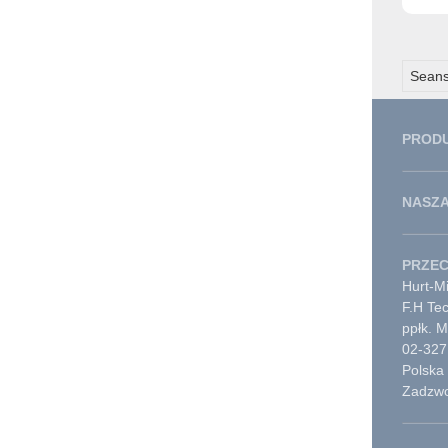
Seans
PROD
NASZA
PRZE
Hurt-Mi
F.H Te
ppłk. 
02-327
Polska
Zadzwo