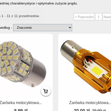
dniej charakterystyce i optymalne zużycie prądu.
 1 - 11 z 11 przedmiotów.
< Poprzedni
1
Nast
 według -
Żarówka motocyklowa...
Żarówka motocyklowa..
8,99 zł
20,00 zł
29,99 zł