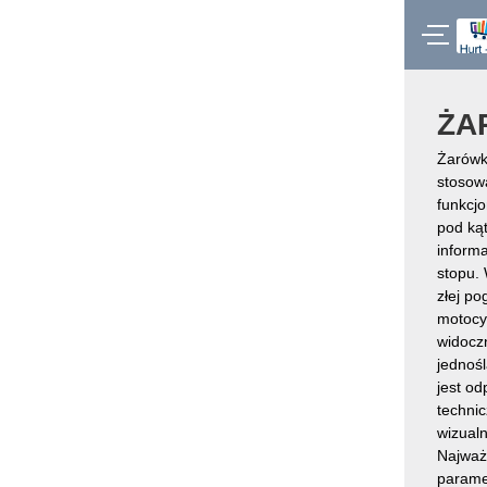
ŻA
Żarówk
stosow
funkcjo
pod kąt
informa
stopu.
złej po
motocy
widocz
jednoś
jest od
technic
wizual
Najważ
paramet