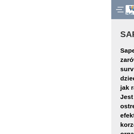
SA
Sape
zaró
surv
dzie
jak 
Jest
ostr
efek
korz
orga