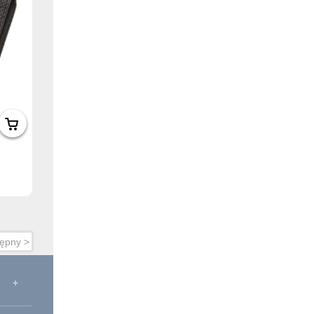
ępny >