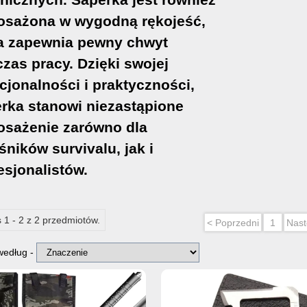
osażona w wygodną rękojeść,
a zapewnia pewny chwyt
zas pracy. Dzięki swojej
cjonalności i praktyczności,
rka stanowi niezastąpione
sażenie zarówno dla
śników survivalu, jak i
esjonalistów.
 1 - 2 z 2 przedmiotów.
< Poprzedni
1
Nast
 według -