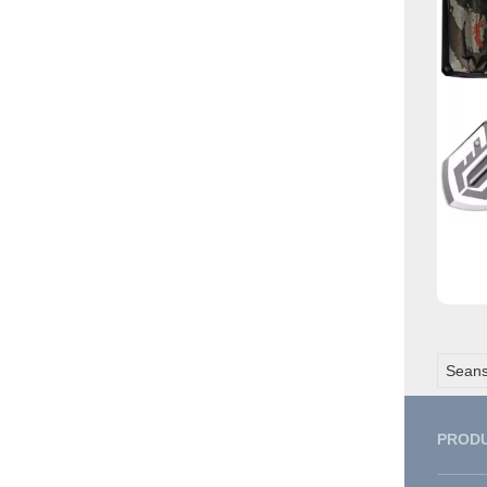
Seans
PROD