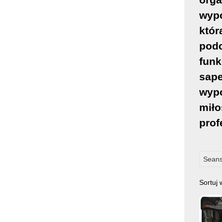
wyp
któr
podc
funk
sape
wypo
miło
prof
Seans
Sortuj