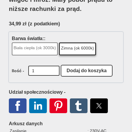
niższe rachunki za prąd.
34,99 zł
(z podatkiem)
Barwa światła::
Biała ciepła (ok 3000k)
Zimna (ok 6000k)
Ilość -
Udział społecznościowy -
Arkusz danych
Zasilanie
: 230V-AC