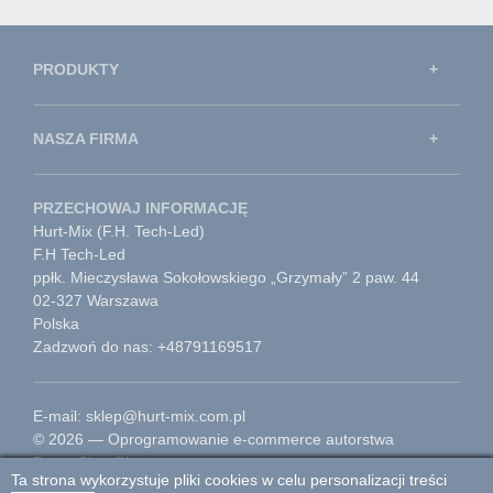
PRODUKTY
NASZA FIRMA
PRZECHOWAJ INFORMACJĘ
Hurt-Mix (F.H. Tech-Led)
F.H Tech-Led
ppłk. Mieczysława Sokołowskiego „Grzymały” 2 paw. 44
02-327 Warszawa
Polska
Zadzwoń do nas: +48791169517
E-mail: sklep@hurt-mix.com.pl
© 2026 — Oprogramowanie e-commerce autorstwa
PrestaShop™
Ta strona wykorzystuje pliki cookies w celu personalizacji treści
Przejdź do strony głównej