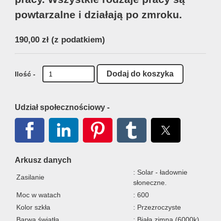
powtarzalne i działają po zmroku.
190,00 zł
(z podatkiem)
Ilość -
Udział społecznościowy -
Arkusz danych
: Solar - ładownie
Zasilanie
słoneczne.
Moc w watach
: 600
Kolor szkła
: Przezroczyste
Barwa światła
: Biała zimna (6000k)