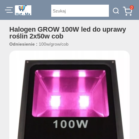
0
Halogen GROW 100W led do uprawy
roślin 2x50w cob
Odniesienie :
100w/grow/cob