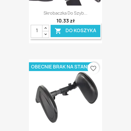
Skrobaczka Do Szyb...
10,33 zł
DO KOSZYKA

OBECNIE BRAK NA STANIE
favorite_border