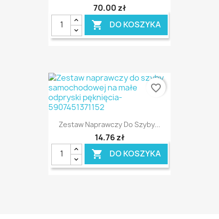
70,00 zł
DO KOSZYKA

favorite_border
Zestaw Naprawczy Do Szyby...
14,76 zł
DO KOSZYKA
