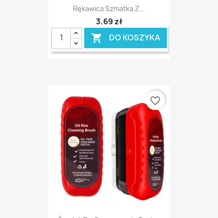
Rękawica Szmatka Z...
3,69 zł
DO KOSZYKA

favorite_border