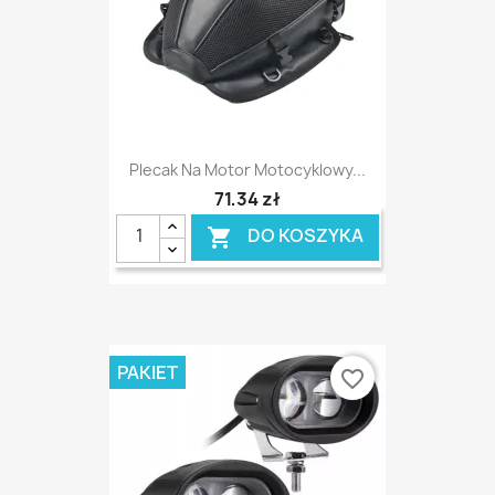
Plecak Na Motor Motocyklowy...
71,34 zł
DO KOSZYKA

PAKIET
favorite_border