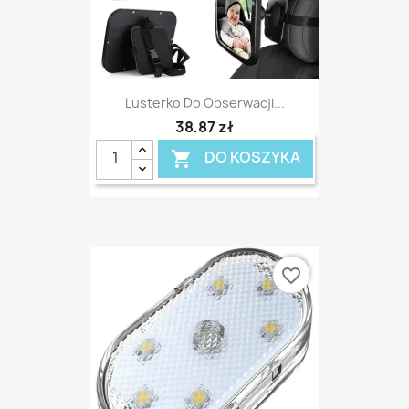
Lusterko Do Obserwacji...
38,87 zł
DO KOSZYKA

favorite_border