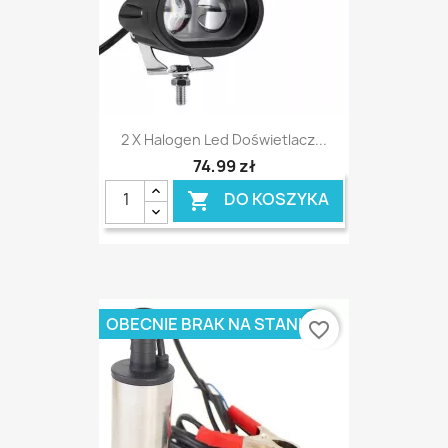
2 X Halogen Led Doświetlacz...
74,99 zł
DO KOSZYKA

OBECNIE BRAK NA STANIE
favorite_border