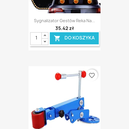
Sygnalizator Gestów Reka Na...
35,42 zł
DO KOSZYKA

favorite_border