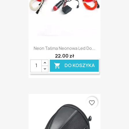
Neon Taśma Neonowa Led Do...
22,00 zł
DO KOSZYKA

favorite_border