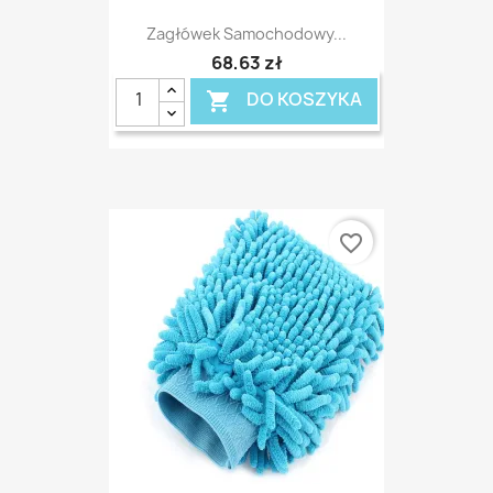
Zagłówek Samochodowy...
68,63 zł
DO KOSZYKA

favorite_border