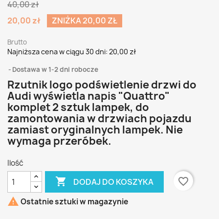
40,00 zł
20,00 zł
ZNIŻKA 20,00 ZŁ
Brutto
Najniższa cena w ciągu 30 dni:
20,00 zł
Dostawa w 1-2 dni robocze
Rzutnik logo podświetlenie drzwi do
Audi wyświetla napis "Quattro"
komplet 2 sztuk lampek, do
zamontowania w drzwiach pojazdu
zamiast oryginalnych lampek. Nie
wymaga przeróbek.
Ilość

favorite_border
DODAJ DO KOSZYKA

Ostatnie sztuki w magazynie