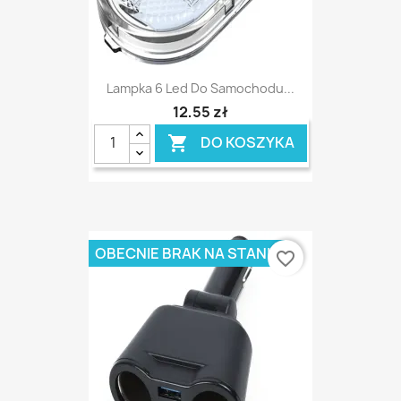
Lampka 6 Led Do Samochodu...
12,55 zł
DO KOSZYKA

OBECNIE BRAK NA STANIE
favorite_border