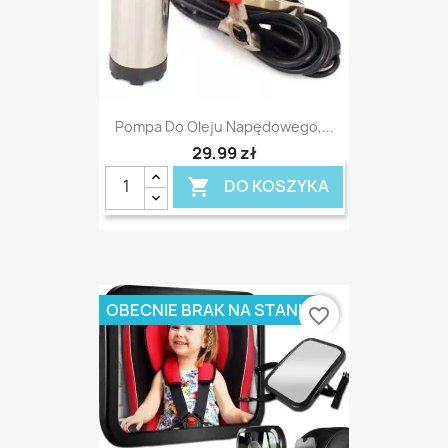
Pompa Do Oleju Napędowego,...
29,99 zł
DO KOSZYKA

OBECNIE BRAK NA STANIE
favorite_border