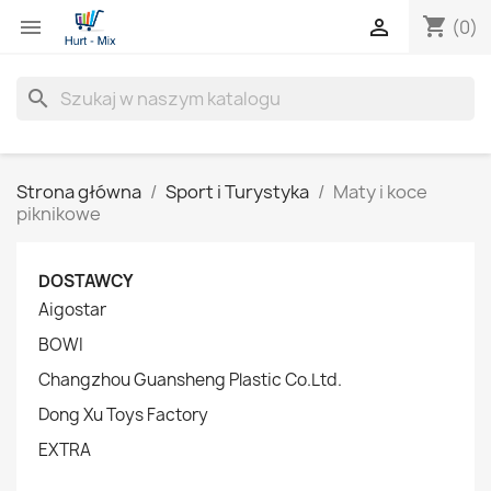
shopping_cart


(0)
search
Strona główna
Sport i Turystyka
Maty i koce
piknikowe
DOSTAWCY
Aigostar
BOWI
Changzhou Guansheng Plastic Co.Ltd.
Dong Xu Toys Factory
EXTRA