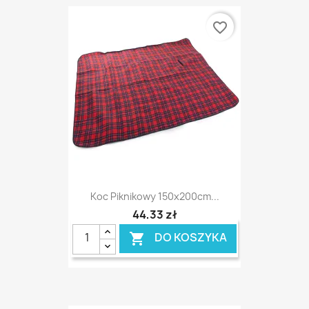
favorite_border
Koc Piknikowy 150x200cm...
44,33 zł
DO KOSZYKA
