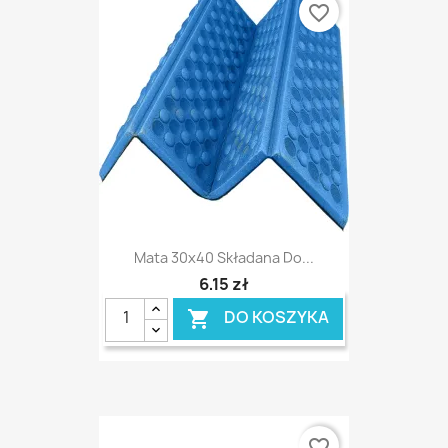
favorite_border
Mata 30x40 Składana Do...
6,15 zł
DO KOSZYKA

favorite_border