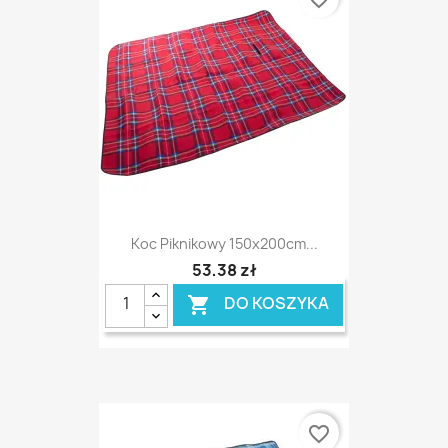
Koc Piknikowy 150x200cm...
53,38 zł
DO KOSZYKA

favorite_border