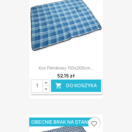
Koc Piknikowy 150x200cm...
52,15 zł
DO KOSZYKA

OBECNIE BRAK NA STANIE
favorite_border