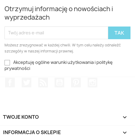
Otrzymuj informację o nowościach i
wyprzedażach
Możesz zrezygnować w każdej chwili. W tym celu należy odnaleźć
szczegóły w naszej informacji prawnej.
Akceptuję ogólne warunki użytkowania i politykę
prywatności
Facebook
Twitter
Rss
YouTube
Pinterest
Instagram
TWOJE KONTO

INFORMACJA O SKLEPIE
keyboard_arrow_down