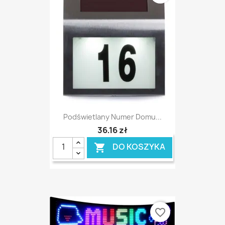
Podświetlany Numer Domu...
36,16 zł
DO KOSZYKA

favorite_border