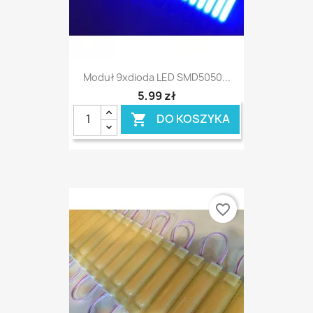
Moduł 9xdioda LED SMD5050...
5,99 zł
DO KOSZYKA

favorite_border