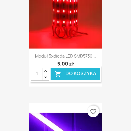
Moduł 3xdioda LED SMD5730...
5,00 zł
DO KOSZYKA

favorite_border