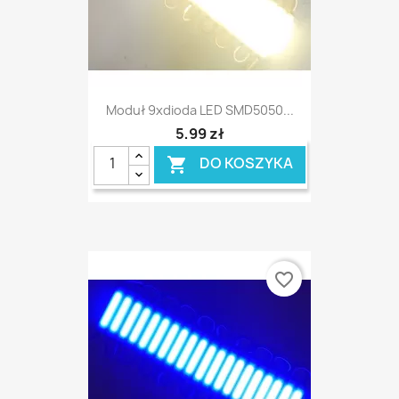
Moduł 9xdioda LED SMD5050...
5,99 zł
DO KOSZYKA

favorite_border