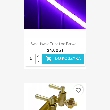
Świetlówka Tuba Led Barwa...
24,00 zł
DO KOSZYKA

favorite_border