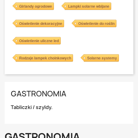
Girlandy ogrodowe
Lampki solarne wbijane
Oświetlenie dekoracyjne
Oświetlenie do roślin
Oświetlenie uliczne led
Rodzaje lampek choinkowych
Solarne systemy
GASTRONOMIA
Tabliczki / szyldy.
GASTRONOMIA