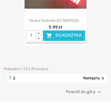
Moduł 9xdioda LED SMD5050...
5,99 zł
DO KOSZYKA

Pokazano 1-12 z 20 pozycji
1

Następny
2
Powrót do góry
