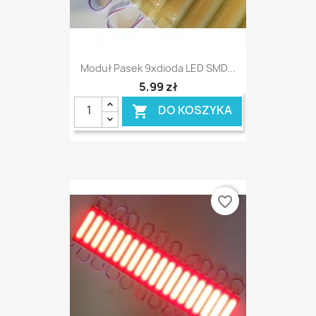
Moduł Pasek 9xdioda LED SMD...
5,99 zł
DO KOSZYKA

favorite_border