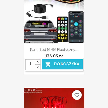
Panel Led 16×96 Elastyczny...
135,05 zł
DO KOSZYKA

favorite_border