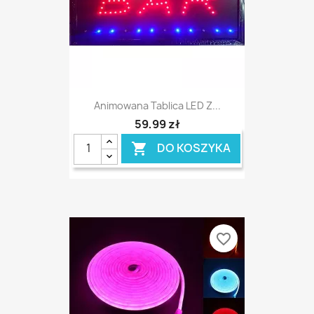
Animowana Tablica LED Z...
59,99 zł
DO KOSZYKA

favorite_border