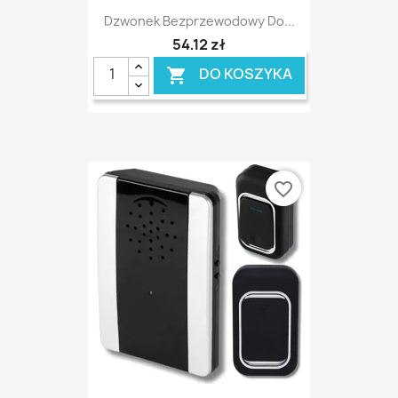
Dzwonek Bezprzewodowy Do...
54,12 zł
DO KOSZYKA

favorite_border