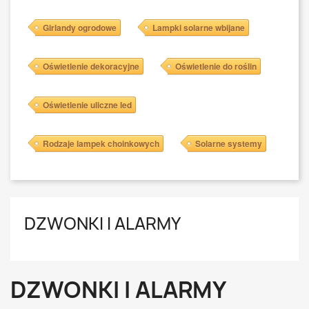
Girlandy ogrodowe
Lampki solarne wbijane
Oświetlenie dekoracyjne
Oświetlenie do roślin
Oświetlenie uliczne led
Rodzaje lampek choinkowych
Solarne systemy
DZWONKI I ALARMY
DZWONKI I ALARMY