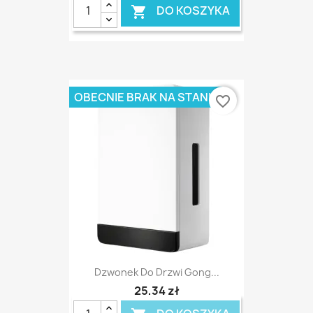
DO KOSZYKA

OBECNIE BRAK NA STANIE
favorite_border
Dzwonek Do Drzwi Gong...
25,34 zł