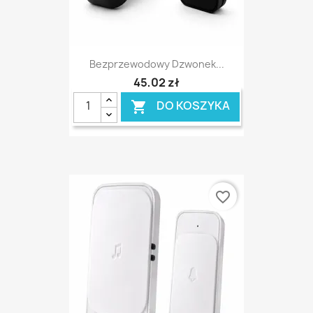
Bezprzewodowy Dzwonek...
45,02 zł
DO KOSZYKA

favorite_border