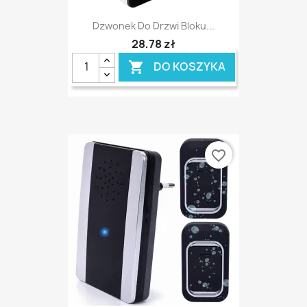
Dzwonek Do Drzwi Bloku...
28,78 zł
DO KOSZYKA

favorite_border