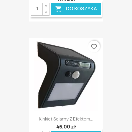
DO KOSZYKA

favorite_border
Kinkiet Solarny Z Efektem...
46,00 zł