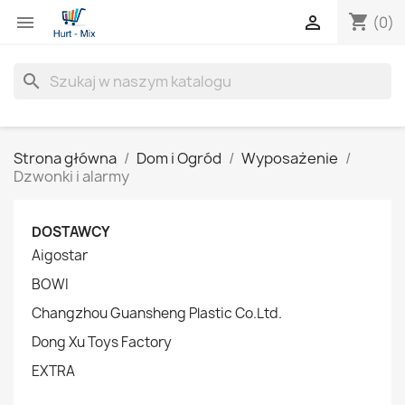
shopping_cart


(0)
search
Strona główna
Dom i Ogród
Wyposażenie
Dzwonki i alarmy
DOSTAWCY
Aigostar
BOWI
Changzhou Guansheng Plastic Co.Ltd.
Dong Xu Toys Factory
EXTRA