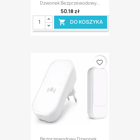
Dzwonek Bezprzewodowy...
50,18 zł
DO KOSZYKA

favorite_border
Bezprzewodowy Dzwonek...