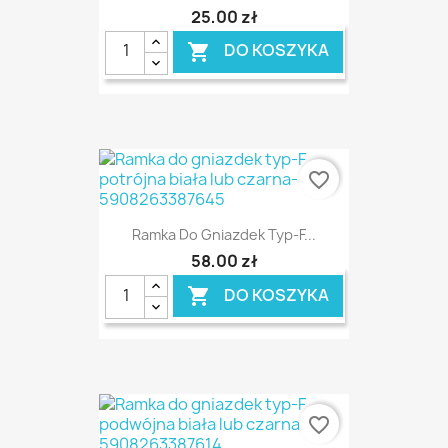
25,00 zł
DO KOSZYKA

favorite_border
Ramka Do Gniazdek Typ-F...
58,00 zł
DO KOSZYKA

favorite_border