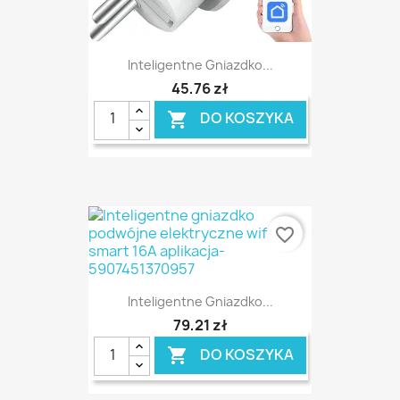
Inteligentne Gniazdko...
45,76 zł
DO KOSZYKA

favorite_border
Inteligentne Gniazdko...
79,21 zł
DO KOSZYKA
