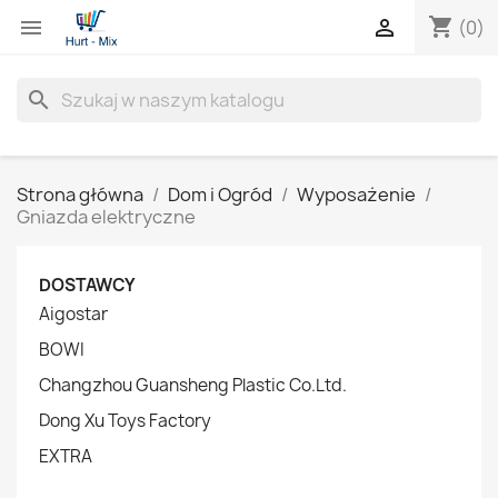
shopping_cart


(0)
search
Strona główna
Dom i Ogród
Wyposażenie
Gniazda elektryczne
DOSTAWCY
Aigostar
BOWI
Changzhou Guansheng Plastic Co.Ltd.
Dong Xu Toys Factory
EXTRA