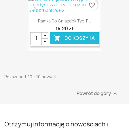
favorite_border
Ramka Do Gniazdek Typ-F...
15,20 zł
DO KOSZYKA

Pokazano 1-10 z 10 pozycji
Powrót do góry

Otrzymuj informację o nowościach i