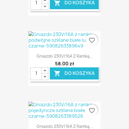
DO KOSZYKA

favorite_border
Gniazdo 230V/16A Z Ramką...
58,00 zł
DO KOSZYKA

favorite_border
Gniazdo 230V/16A Z Ramką...