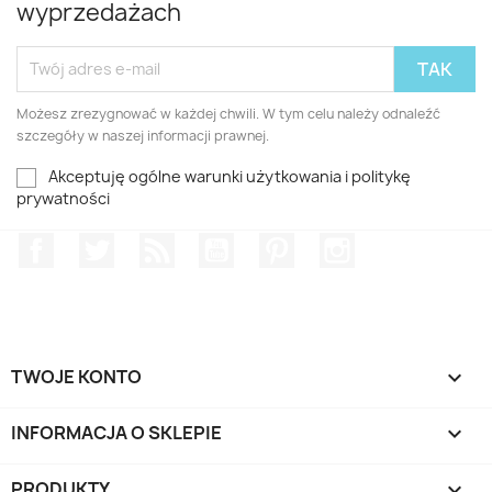
wyprzedażach
Możesz zrezygnować w każdej chwili. W tym celu należy odnaleźć
szczegóły w naszej informacji prawnej.
Akceptuję ogólne warunki użytkowania i politykę
prywatności
Facebook
Twitter
Rss
YouTube
Pinterest
Instagram
TWOJE KONTO

INFORMACJA O SKLEPIE
keyboard_arrow_down
PRODUKTY
