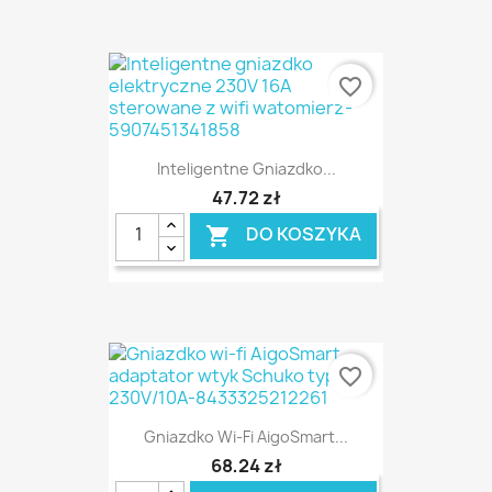
favorite_border
Inteligentne Gniazdko...
47,72 zł
DO KOSZYKA

favorite_border
Gniazdko Wi-Fi AigoSmart...
68,24 zł