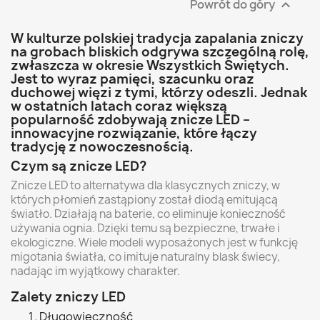
Powrót do góry

W kulturze polskiej tradycja zapalania zniczy
na grobach bliskich odgrywa szczególną rolę,
zwłaszcza w okresie Wszystkich Świętych.
Jest to wyraz pamięci, szacunku oraz
duchowej więzi z tymi, którzy odeszli. Jednak
w ostatnich latach coraz większą
popularność zdobywają znicze LED –
innowacyjne rozwiązanie, które łączy
tradycję z nowoczesnością.
Czym są znicze LED?
Znicze LED to alternatywa dla klasycznych zniczy, w
których płomień zastąpiony został diodą emitującą
światło. Działają na baterie, co eliminuje konieczność
używania ognia. Dzięki temu są bezpieczne, trwałe i
ekologiczne. Wiele modeli wyposażonych jest w funkcję
migotania światła, co imituje naturalny blask świecy,
nadając im wyjątkowy charakter.
Zalety zniczy LED
Długowieczność