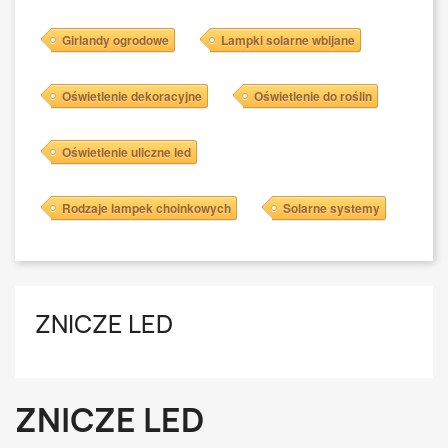
Girlandy ogrodowe
Lampki solarne wbijane
Oświetlenie dekoracyjne
Oświetlenie do roślin
Oświetlenie uliczne led
Rodzaje lampek choinkowych
Solarne systemy
ZNICZE LED
ZNICZE LED