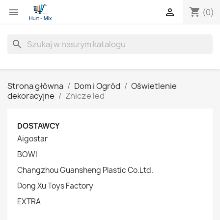
shopping_cart


(0)
search
Strona główna
Dom i Ogród
Oświetlenie
dekoracyjne
Znicze led
DOSTAWCY
Aigostar
BOWI
Changzhou Guansheng Plastic Co.Ltd.
Dong Xu Toys Factory
EXTRA