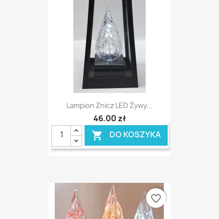
Lampion Znicz LED Żywy...
46,00 zł
DO KOSZYKA

favorite_border