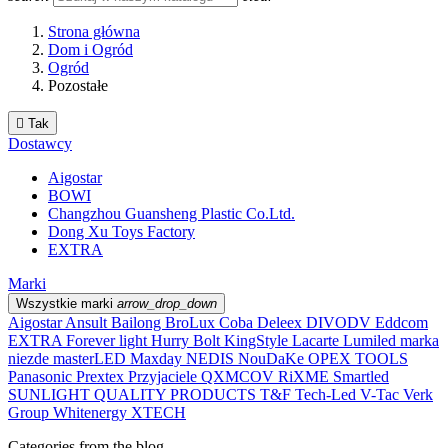
Strona główna
Dom i Ogród
Ogród
Pozostałe

Tak
Dostawcy
Aigostar
BOWI
Changzhou Guansheng Plastic Co.Ltd.
Dong Xu Toys Factory
EXTRA
Marki
Wszystkie marki
arrow_drop_down
Aigostar
Ansult
Bailong
BroLux
Coba
Deleex
DIVODV
Eddcom
EXTRA
Forever light
Hurry Bolt
KingStyle
Lacarte
Lumiled
marka
niezde
masterLED
Maxday
NEDIS
NouDaKe
OPEX TOOLS
Panasonic
Prextex
Przyjaciele
QXMCOV
RiXME
Smartled
SUNLIGHT QUALITY PRODUCTS
T&F
Tech-Led
V-Tac
Verk
Group
Whitenergy
XTECH
Categories from the blog