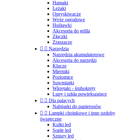
Hamaki
Leżaki
Opryskiwacze
Węże ogrodowe
Huśtawki
Akcesoria do grilla
Złączki
Zraszacze


Narzędzia
Narzędzia akumulatorowe
Akcesoria do narzędzi
Klucze
Mierniki
Poziomice
Suwmiarki
Wkrętaki - śrubokręty
Lupy i szkła powiększające


Dla palących
Nabijarki do papierosów


Lampki choinkowe i inne ozdoby
świąteczne
Kulki led
Sople led
Sznury led