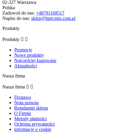
02-327 Warszawa
Polska
Zadzwoń do nas:
+48791169517
Napisz do nas:
sklep@hurt-mix.com.pl
Produkty
Produkty


Promocje
Nowe produkty
Najczęściej kupowane
Aktualności
Nasza firma
Nasza firma


Dostawa
Nota prawna
Regulamin sklepu
O Firmie
Metody płatności
Ochrona prywatności
informacje o cookie