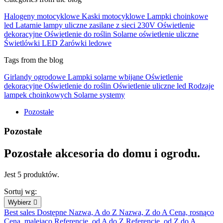
Halogeny motocyklowe
Kaski motocyklowe
Lampki choinkowe
led
Latarnie lampy uliczne zasilane z sieci 230V
Oświetlenie
dekoracyjne
Oświetlenie do roślin
Solarne oświetlenie uliczne
Świetlówki LED
Żarówki ledowe
Tags from the blog
Girlandy ogrodowe
Lampki solarne wbijane
Oświetlenie
dekoracyjne
Oświetlenie do roślin
Oświetlenie uliczne led
Rodzaje
lampek choinkowych
Solarne systemy
Pozostałe
Pozostałe
Pozostałe akcesoria do domu i ogrodu.
Jest 5 produktów.
Sortuj wg:
Wybierz

Best sales
Dostępne
Nazwa, A do Z
Nazwa, Z do A
Cena, rosnąco
Cena, malejąco
Referencje, od A do Z
Referencje, od Z do A