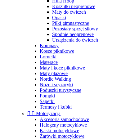
Hula Hoop
Koszulki neoprenowe
Maty do ćwiczeń
Opaski
Piłki gimnastyczne
Pozostały sprzęt siłowy
Spodnie neoprenowe
Urządzenia do ćwiczeń
Kompasy
Kosze piknikowe
Lornetki
Materace
Maty i koce piknikowe
Maty plażowe
Nordic Walking
Noże i scyzoryki
Poduszki turystyczne
Pompki
Saperki
Termosy i kubki


Motoryzacja
Akcesoria samochodowe
Halogeny motocyklowe
Kaski motocyklowe
Żarówki motocyklowe