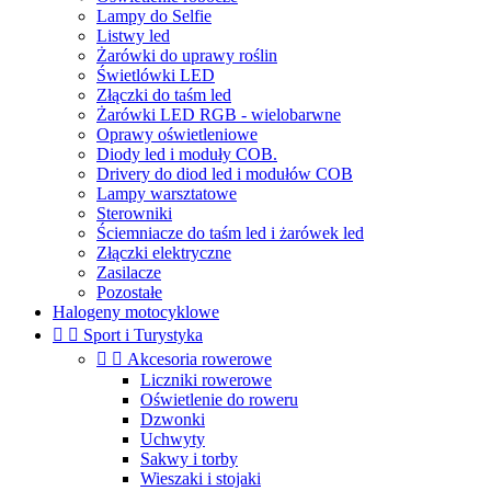
Lampy do Selfie
Listwy led
Żarówki do uprawy roślin
Świetlówki LED
Złączki do taśm led
Żarówki LED RGB - wielobarwne
Oprawy oświetleniowe
Diody led i moduły COB.
Drivery do diod led i modułów COB
Lampy warsztatowe
Sterowniki
Ściemniacze do taśm led i żarówek led
Złączki elektryczne
Zasilacze
Pozostałe
Halogeny motocyklowe


Sport i Turystyka


Akcesoria rowerowe
Liczniki rowerowe
Oświetlenie do roweru
Dzwonki
Uchwyty
Sakwy i torby
Wieszaki i stojaki