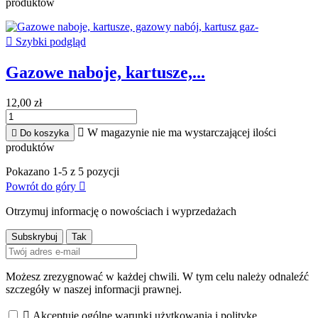
produktów

Szybki podgląd
Gazowe naboje, kartusze,...
12,00 zł

W magazynie nie ma wystarczającej ilości

Do koszyka
produktów
Pokazano 1-5 z 5 pozycji
Powrót do góry

Otrzymuj informację o nowościach i wyprzedażach
Możesz zrezygnować w każdej chwili. W tym celu należy odnaleźć
szczegóły w naszej informacji prawnej.

Akceptuję ogólne warunki użytkowania i politykę