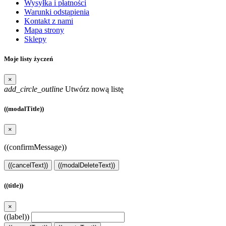
Wysyłka i płatności
Warunki odstąpienia
Kontakt z nami
Mapa strony
Sklepy
Moje listy życzeń
×
add_circle_outline
Utwórz nową listę
((modalTitle))
×
((confirmMessage))
((cancelText))
((modalDeleteText))
((title))
×
((label))