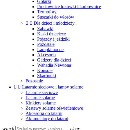
Golarki
Prostownice lokówki i karbownice
Termofory
Suszarki do włosów


Dla dzieci i młodzieży
Zabawki
Kaski dziecięce
Pojazdy i jeździki
Pozostałe
Lampki nocne
Akcesoria
Gadżety dla dzieci
Wahadła Newtona
Konsole
Skarbonki
Pozostałe


Latarnie sieciowe i lampy solarne
Latarnie sieciowe
Latarnie solarne
Kinkiety solarne
Zestawy solarne oświetleniowe
Akcesoria do latarni
Akumulatory do latarni
search
clear