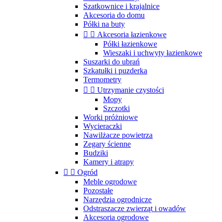
Szatkownice i krajalnice
Akcesoria do domu
Półki na buty


Akcesoria łazienkowe
Półki łazienkowe
Wieszaki i uchwyty łazienkowe
Suszarki do ubrań
Szkatułki i puzderka
Termometry


Utrzymanie czystości
Mopy
Szczotki
Worki próżniowe
Wycieraczki
Nawilżacze powietrza
Zegary ścienne
Budziki
Kamery i atrapy


Ogród
Meble ogrodowe
Pozostałe
Narzędzia ogrodnicze
Odstraszacze zwierząt i owadów
Akcesoria ogrodowe