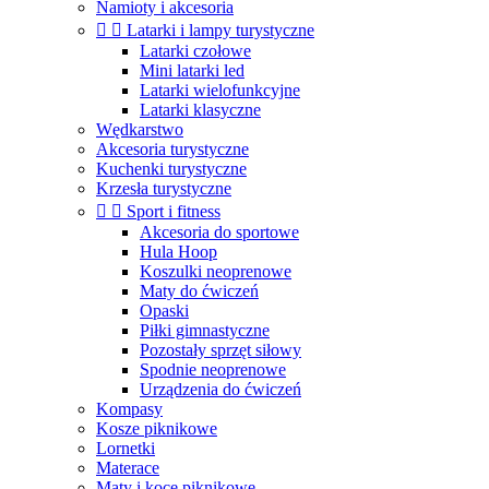
Namioty i akcesoria


Latarki i lampy turystyczne
Latarki czołowe
Mini latarki led
Latarki wielofunkcyjne
Latarki klasyczne
Wędkarstwo
Akcesoria turystyczne
Kuchenki turystyczne
Krzesła turystyczne


Sport i fitness
Akcesoria do sportowe
Hula Hoop
Koszulki neoprenowe
Maty do ćwiczeń
Opaski
Piłki gimnastyczne
Pozostały sprzęt siłowy
Spodnie neoprenowe
Urządzenia do ćwiczeń
Kompasy
Kosze piknikowe
Lornetki
Materace
Maty i koce piknikowe