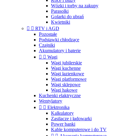
Koce i bluzy
Wózki i torby na zakupy
Parasolki
Golarki do ubrań
Kwietniki


RTV i AGD
Pozostałe
Podstawki chłodzące
Czajniki
Akumulatory i baterie


Wagi
Wagi jubilerskie
Wagi kuchenne
Wagi łazienkowe
Wagi platformowe
Wagi sklepowe
Wagi hakowe
Kuchenki elaktryczne
Wentylatory


Elektronika
Kalkulatory
Zasilacze i ładowarki
Power banki
Kable komputerowe i do TV


Akcesoria komputerowe