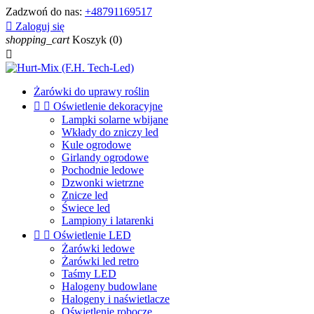
Zadzwoń do nas:
+48791169517

Zaloguj się
shopping_cart
Koszyk
(0)

Żarówki do uprawy roślin


Oświetlenie dekoracyjne
Lampki solarne wbijane
Wkłady do zniczy led
Kule ogrodowe
Girlandy ogrodowe
Pochodnie ledowe
Dzwonki wietrzne
Znicze led
Świece led
Lampiony i latarenki


Oświetlenie LED
Żarówki ledowe
Żarówki led retro
Taśmy LED
Halogeny budowlane
Halogeny i naświetlacze
Oświetlenie robocze