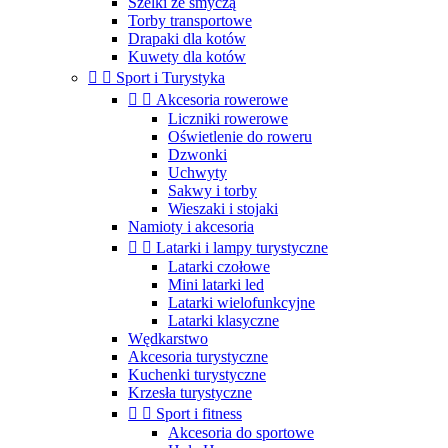
Szelki ze smyczą
Torby transportowe
Drapaki dla kotów
Kuwety dla kotów


Sport i Turystyka


Akcesoria rowerowe
Liczniki rowerowe
Oświetlenie do roweru
Dzwonki
Uchwyty
Sakwy i torby
Wieszaki i stojaki
Namioty i akcesoria


Latarki i lampy turystyczne
Latarki czołowe
Mini latarki led
Latarki wielofunkcyjne
Latarki klasyczne
Wędkarstwo
Akcesoria turystyczne
Kuchenki turystyczne
Krzesła turystyczne


Sport i fitness
Akcesoria do sportowe