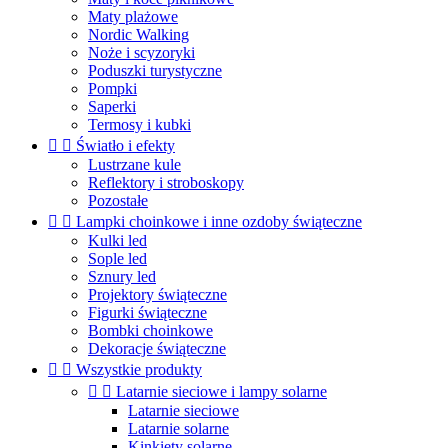
Maty plażowe
Nordic Walking
Noże i scyzoryki
Poduszki turystyczne
Pompki
Saperki
Termosy i kubki


Światło i efekty
Lustrzane kule
Reflektory i stroboskopy
Pozostałe


Lampki choinkowe i inne ozdoby świąteczne
Kulki led
Sople led
Sznury led
Projektory świąteczne
Figurki świąteczne
Bombki choinkowe
Dekoracje świąteczne


Wszystkie produkty


Latarnie sieciowe i lampy solarne
Latarnie sieciowe
Latarnie solarne
Kinkiety solarne