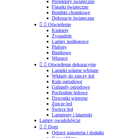
Projektory świąteczne
Figurki świąteczne
Bombki choinkowe
Dekoracje świąteczne


Oświetlenie
Kinkiety
Żyrandole
Lampy podłogowe
Plafony
Biurkowe
Wiszące


Oświetlenie dekoracyjne
Lampki solarne wbijane
Wkłady do zniczy led
Kule ogrodowe
Girlandy ogrodowe
Pochodnie ledowe
Dzwonki wietrzne
Znicze led
Świece led
Lampiony i latarenki
Lampy owadobójcze


Dom
Odzież galanteria i dodatki