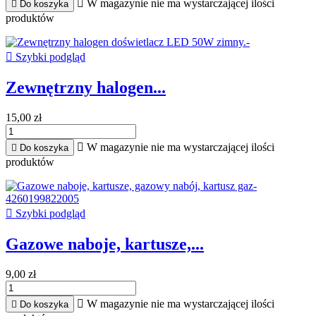

W magazynie nie ma wystarczającej ilości

Do koszyka
produktów

Szybki podgląd
Zewnętrzny halogen...
15,00 zł

W magazynie nie ma wystarczającej ilości

Do koszyka
produktów

Szybki podgląd
Gazowe naboje, kartusze,...
9,00 zł

W magazynie nie ma wystarczającej ilości

Do koszyka