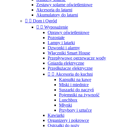
Zestawy solarne oświetleniowe
Akcesoria do latarni
Akumulatory do latarni


Dom i Ogród


Wyposażenie
Oprawy oświetleniowe
Pozostałe
Lampy i latarki
Dzwonki i alarmy
Włączniki Smart House
Przepływowe ogrzewacze wody
Gniazda elektryczne
Przedłużacze elektryczne


Akcesoria do kuchni
Kapsułki na kawę
Miski i miednice
Suszarki do naczyń
Pojemniki na żywność
Lunchbox
Młynki
Przybory i sztućce
Kawiarki
Organizery i pokrowce
Ostrzałki do noży