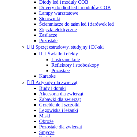
Diody led i moduły COB.
Drivery do diod led i modułów COB
Lampy warsztatowe
Sterowniki
Ściemniacze do taśm led i żarówek led
Złączki elektryczne
Zasilacze
Pozostałe


Sprzęt estradowy, studyjny i DJ-ski


Światło i efekty
Lustrzane kule
Reflektory i stroboskopy
Pozostałe
Karaoke


Artykuły dla zwierząt
Budy i domki
Akcesoria dla zwierząt
Zabawki dla zwierząt
Grzebienie i szczotki
Legowiska i leżanki
Miski
Obroże
Pozostałe dla zwierząt
Smycze