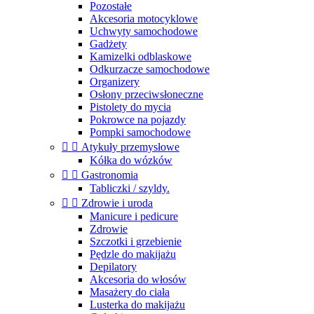
Pozostałe
Akcesoria motocyklowe
Uchwyty samochodowe
Gadżety
Kamizelki odblaskowe
Odkurzacze samochodowe
Organizery
Osłony przeciwsłoneczne
Pistolety do mycia
Pokrowce na pojazdy
Pompki samochodowe


Atykuły przemysłowe
Kółka do wózków


Gastronomia
Tabliczki / szyldy.


Zdrowie i uroda
Manicure i pedicure
Zdrowie
Szczotki i grzebienie
Pędzle do makijażu
Depilatory
Akcesoria do włosów
Masażery do ciała
Lusterka do makijażu