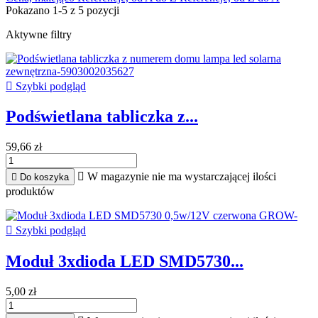
Pokazano 1-5 z 5 pozycji
Aktywne filtry

Szybki podgląd
Podświetlana tabliczka z...
59,66 zł

W magazynie nie ma wystarczającej ilości

Do koszyka
produktów

Szybki podgląd
Moduł 3xdioda LED SMD5730...
5,00 zł