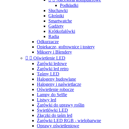
Podkładki
Słuchawki
Głośniki
Smartwatche
Gadżety
Krótkofalówki
Radia
Odkurzacze
Opiekacze, gofrownice i tostery
Miksery i Blendery


Oświetlenie LED
Żarówki ledowe
Żarówki led retro
Taśmy LED
Halogeny budowlane
Halogeny i naświetlacze
Oświetlenie robocze
Lampy do Selfie
Listwy led
Żarówki do uprawy roślin
Świetlówki LED
Złączki do taśm led
Żarówki LED RGB - wielobarwne
Oprawy oświetleniowe