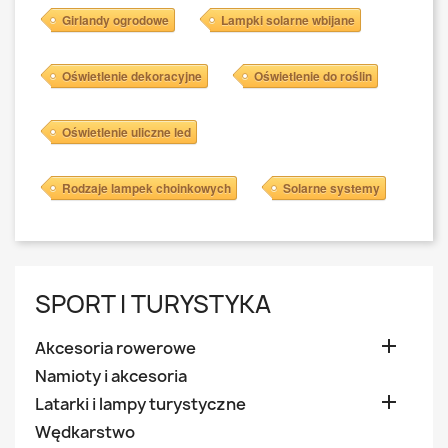
Girlandy ogrodowe
Lampki solarne wbijane
Oświetlenie dekoracyjne
Oświetlenie do roślin
Oświetlenie uliczne led
Rodzaje lampek choinkowych
Solarne systemy
SPORT I TURYSTYKA

Akcesoria rowerowe
Namioty i akcesoria

Latarki i lampy turystyczne
Wędkarstwo