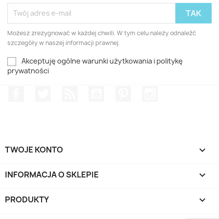
Możesz zrezygnować w każdej chwili. W tym celu należy odnaleźć
szczegóły w naszej informacji prawnej.
Akceptuję ogólne warunki użytkowania i politykę
prywatności
Facebook
Twitter
Rss
YouTube
Pinterest
Instagram
TWOJE KONTO

INFORMACJA O SKLEPIE
keyboard_arrow_down
PRODUKTY
