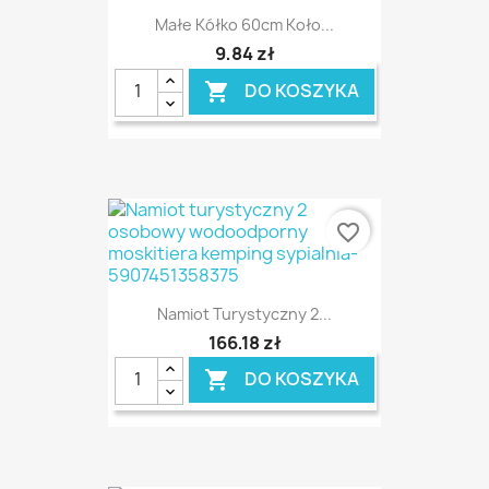
Małe Kółko 60cm Koło...
9,84 zł
DO KOSZYKA

favorite_border
Namiot Turystyczny 2...
166,18 zł
DO KOSZYKA
