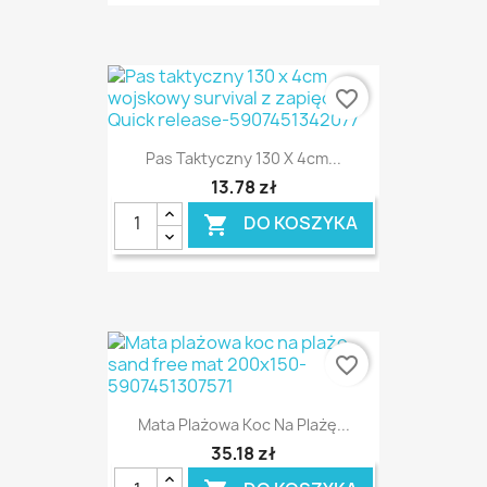
favorite_border
Pas Taktyczny 130 X 4cm...
13,78 zł
DO KOSZYKA

favorite_border
Mata Plażowa Koc Na Plażę...
35,18 zł