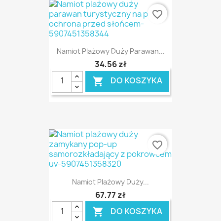
favorite_border
Namiot Plażowy Duży Parawan...
34,56 zł
DO KOSZYKA

favorite_border
Namiot Plażowy Duży...
67,77 zł
DO KOSZYKA
