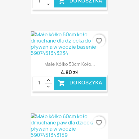
DO KOSZYKA

favorite_border
Małe Kółko 50cm Koło...
4,80 zł
DO KOSZYKA

favorite_border