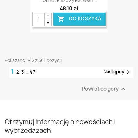
Namiot Plażowy Parawan...
48,10 zł
DO KOSZYKA

Pokazano 1-12 z 561 pozycji
1

Następny
2
3
…
47
Powrót do góry

Otrzymuj informację o nowościach i
wyprzedażach