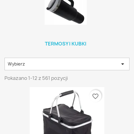
TERMOSY I KUBKI

Wybierz
Pokazano 1-12 z 561 pozycji
favorite_border