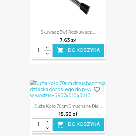
Skuwacz 3w1 Rozkuwacz...
7,63 zł
DO KOSZYKA

favorite_border
Duże Koło 70cm Dmuchane Dla...
15,50 zł
DO KOSZYKA
