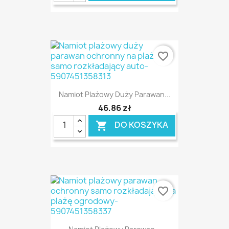
favorite_border
Namiot Plażowy Duży Parawan...
46,86 zł
DO KOSZYKA

favorite_border