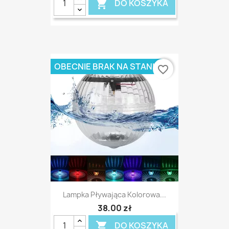
DO KOSZYKA

OBECNIE BRAK NA STANIE
favorite_border
Lampka Pływająca Kolorowa...
38,00 zł
DO KOSZYKA
