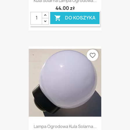
Kula Solarna Lampa Ogrodowa...
44,00 zł
DO KOSZYKA

favorite_border
Lampa Ogrodowa Kula Solarna...