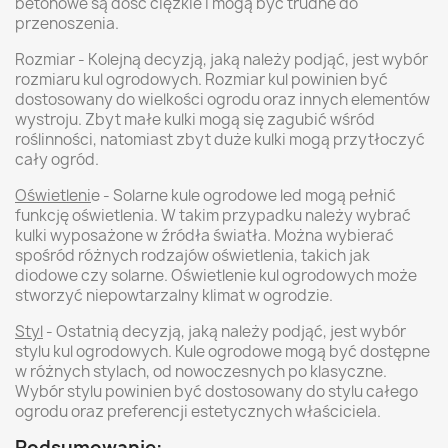
betonowe są dość ciężkie i mogą być trudne do
przenoszenia.
Rozmiar - Kolejną decyzją, jaką należy podjąć, jest wybór
rozmiaru kul ogrodowych. Rozmiar kul powinien być
dostosowany do wielkości ogrodu oraz innych elementów
wystroju. Zbyt małe kulki mogą się zagubić wśród
roślinności, natomiast zbyt duże kulki mogą przytłoczyć
cały ogród.
Oświetleni
e - Solarne kule ogrodowe led mogą pełnić
funkcję oświetlenia. W takim przypadku należy wybrać
kulki wyposażone w źródła światła. Można wybierać
spośród różnych rodzajów oświetlenia, takich jak
diodowe czy solarne. Oświetlenie kul ogrodowych może
stworzyć niepowtarzalny klimat w ogrodzie.
Styl
- Ostatnią decyzją, jaką należy podjąć, jest wybór
stylu kul ogrodowych. Kule ogrodowe mogą być dostępne
w różnych stylach, od nowoczesnych po klasyczne.
Wybór stylu powinien być dostosowany do stylu całego
ogrodu oraz preferencji estetycznych właściciela.
Podsumowanie: