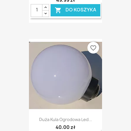
49,99 zł
DO KOSZYKA

favorite_border
Duża Kula Ogrodowa Led...
40,00 zł