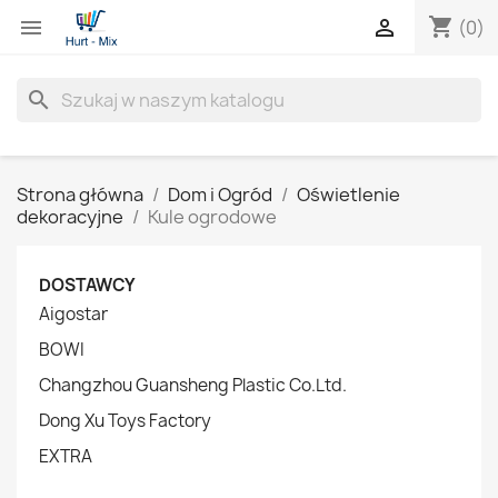
shopping_cart


(0)
search
Strona główna
Dom i Ogród
Oświetlenie
dekoracyjne
Kule ogrodowe
DOSTAWCY
Aigostar
BOWI
Changzhou Guansheng Plastic Co.Ltd.
Dong Xu Toys Factory
EXTRA