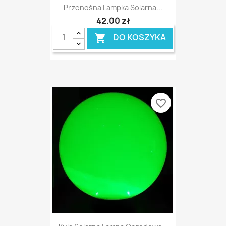
Przenośna Lampka Solarna...
42,00 zł
DO KOSZYKA

favorite_border