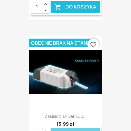
DO KOSZYKA

OBECNIE BRAK NA STANIE
favorite_border
Zasilacz, Driver LED...
13,99 zł