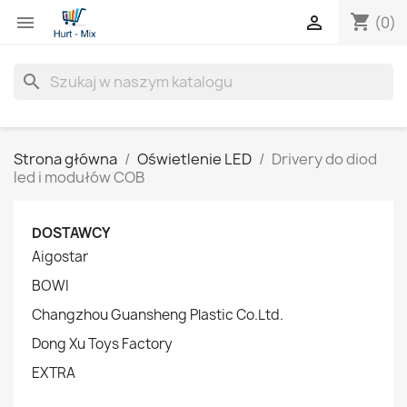
shopping_cart


(0)
search
Strona główna
Oświetlenie LED
Drivery do diod
led i modułów COB
DOSTAWCY
Aigostar
BOWI
Changzhou Guansheng Plastic Co.Ltd.
Dong Xu Toys Factory
EXTRA