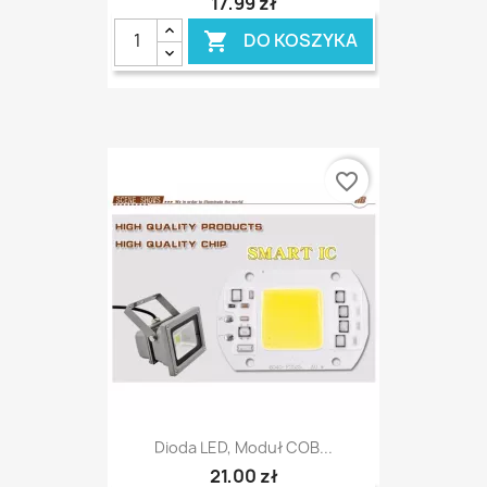
17,99 zł
DO KOSZYKA

favorite_border
Dioda LED, Moduł COB...
21,00 zł