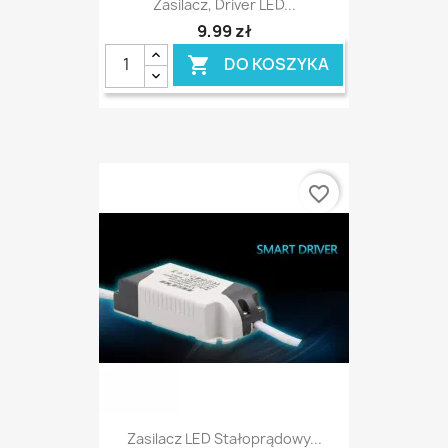
Zasilacz, Driver LED...
9,99 zł
DO KOSZYKA

favorite_border
Zasilacz LED Stałoprądowy...