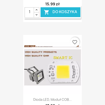
15,99 zł
DO KOSZYKA

favorite_border
Dioda LED, Moduł COB...