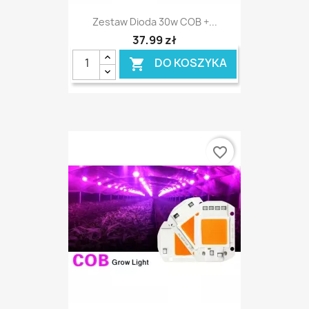
Zestaw Dioda 30w COB +...
37,99 zł
DO KOSZYKA

favorite_border