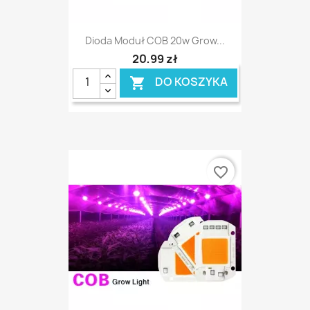
Dioda Moduł COB 20w Grow...
20,99 zł
DO KOSZYKA

favorite_border