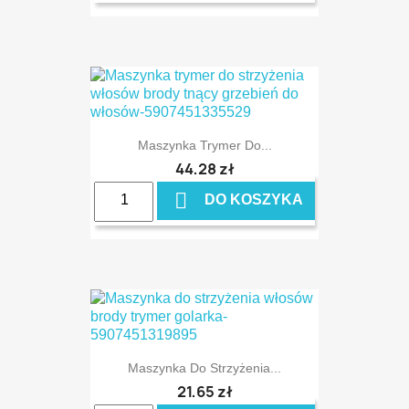
Maszynka Trymer Do...
44,28 zł

DO KOSZYKA
Maszynka Do Strzyżenia...
21,65 zł