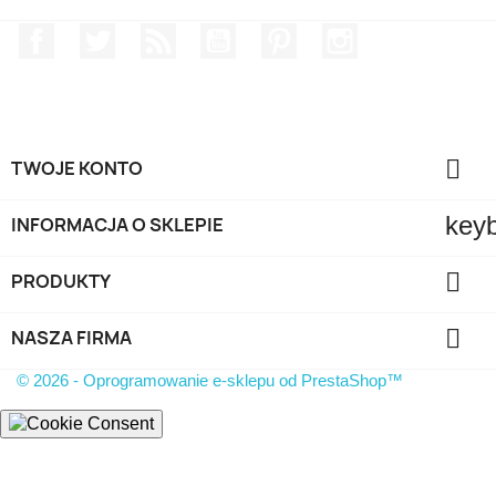
Facebook
Twitter
Rss
YouTube
Pinterest
Instagram

TWOJE KONTO
key
INFORMACJA O SKLEPIE

PRODUKTY

NASZA FIRMA
© 2026 - Oprogramowanie e-sklepu od PrestaShop™