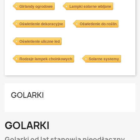
Girlandy ogrodowe
Lampki solarne wbijane
Oświetlenie dekoracyjne
Oświetlenie do roślin
Oświetlenie uliczne led
Rodzaje lampek choinkowych
Solarne systemy
GOLARKI
GOLARKI
Golarki od lat stanowią nieodłączny