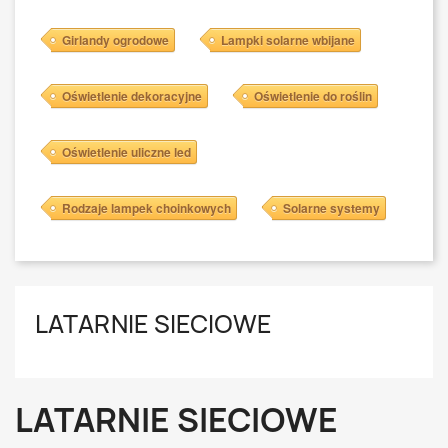
Girlandy ogrodowe
Lampki solarne wbijane
Oświetlenie dekoracyjne
Oświetlenie do roślin
Oświetlenie uliczne led
Rodzaje lampek choinkowych
Solarne systemy
LATARNIE SIECIOWE
LATARNIE SIECIOWE