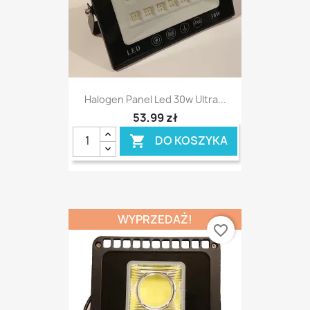
Halogen Panel Led 30w Ultra...
53,99 zł
DO KOSZYKA

WYPRZEDAŻ!
favorite_border