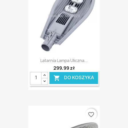
Latarnia Lampa Uliczna...
299,99 zł
DO KOSZYKA

favorite_border