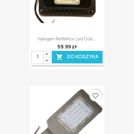
Halogen Reflektor Led Cob...
59,99 zł
DO KOSZYKA

favorite_border