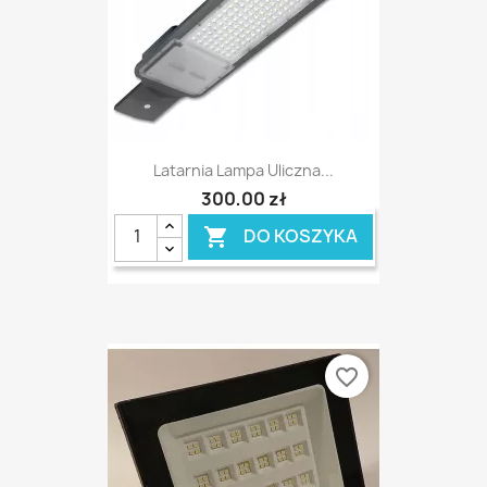
Latarnia Lampa Uliczna...
300,00 zł
DO KOSZYKA

favorite_border