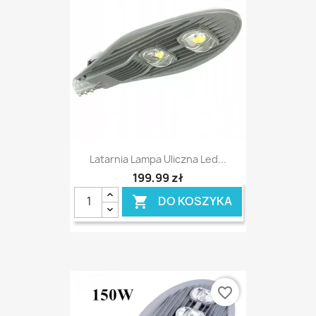
Latarnia Lampa Uliczna Led...
199,99 zł
DO KOSZYKA

favorite_border