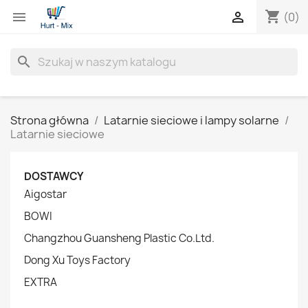
shopping_cart


(0)
search
Strona główna
Latarnie sieciowe i lampy solarne
Latarnie sieciowe
DOSTAWCY
Aigostar
BOWI
Changzhou Guansheng Plastic Co.Ltd.
Dong Xu Toys Factory
EXTRA