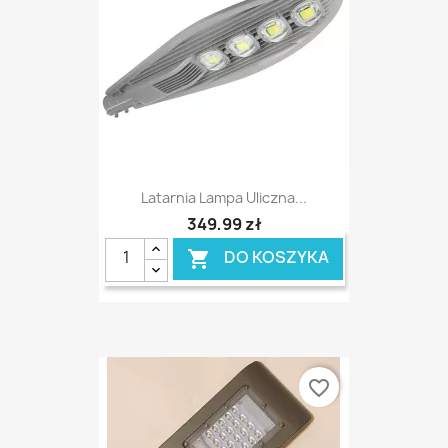
Latarnia Lampa Uliczna...
349,99 zł
DO KOSZYKA

favorite_border