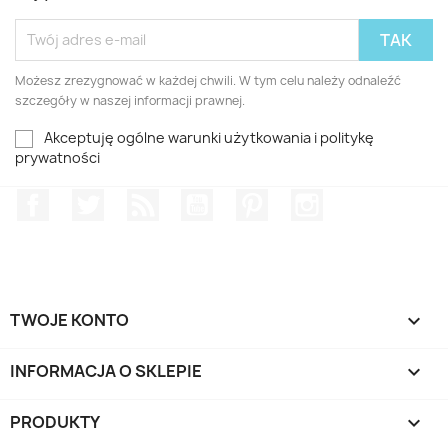
Możesz zrezygnować w każdej chwili. W tym celu należy odnaleźć
szczegóły w naszej informacji prawnej.
Akceptuję ogólne warunki użytkowania i politykę
prywatności
Facebook
Twitter
Rss
YouTube
Pinterest
Instagram
TWOJE KONTO

INFORMACJA O SKLEPIE
keyboard_arrow_down
PRODUKTY
