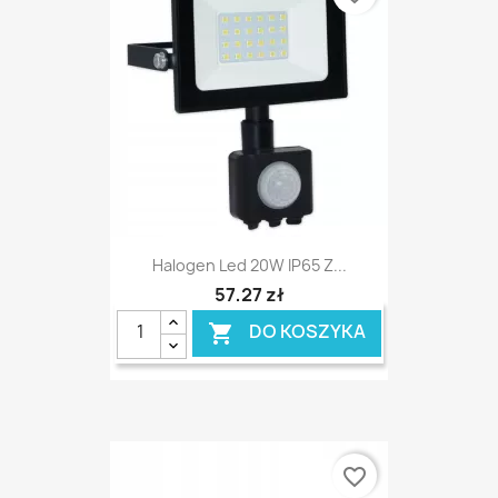
Halogen Led 20W IP65 Z...
57,27 zł
DO KOSZYKA

favorite_border