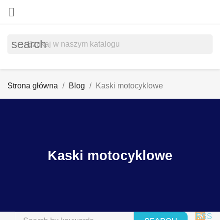

search
Strona główna
Blog
Kaski motocyklowe
Kaski motocyklowe
RSS