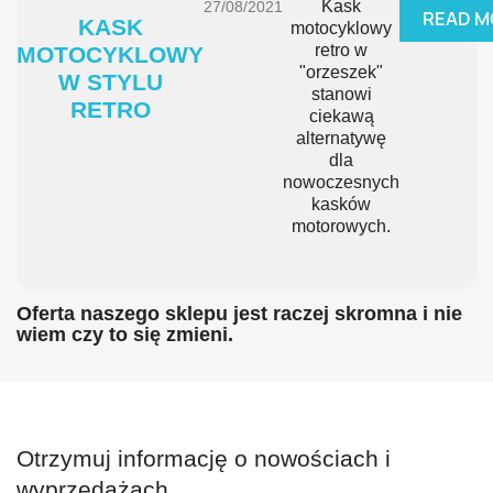
Kask
27/08/2021
READ M
KASK
motocyklowy
retro w
MOTOCYKLOWY
"orzeszek"
W STYLU
stanowi
RETRO
ciekawą
alternatywę
dla
nowoczesnych
kasków
motorowych.
Oferta naszego sklepu jest raczej skromna i nie
wiem czy to się zmieni.
Otrzymuj informację o nowościach i
wyprzedażach