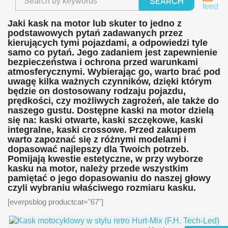
SEARCH
feed
Jaki kask na motor lub skuter to jedno z
podstawowych pytań zadawanych przez
kierujących tymi pojazdami, a odpowiedzi tyle
samo co pytań. Jego zadaniem jest zapewnienie
bezpieczeństwa i ochrona przed warunkami
atmosferycznymi. Wybierając go, warto brać pod
uwagę kilka ważnych czynników, dzięki którym
będzie on dostosowany rodzaju pojazdu,
prędkości, czy możliwych zagrożeń, ale także do
naszego gustu. Dostępne kaski na motor dzielą
się na: kaski otwarte, kaski szczękowe, kaski
integralne, kaski crossowe. Przed zakupem
warto zapoznać się z różnymi modelami i
dopasować najlepszy dla Twoich potrzeb.
Pomijają kwestie estetyczne, w przy wyborze
kasku na motor, należy przede wszystkim
pamiętać o jego dopasowaniu do naszej głowy
czyli wybraniu właściwego rozmiaru kasku.
[everpsblog productcat="67"]