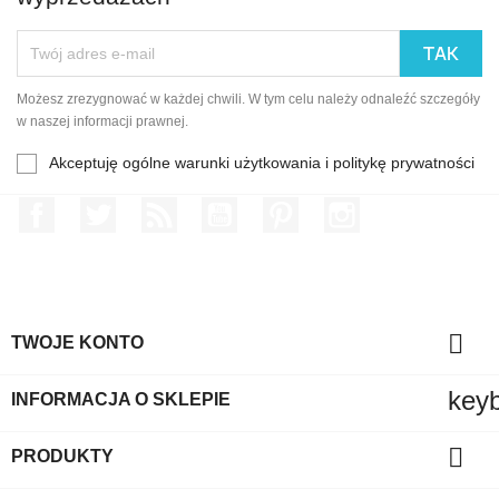
Możesz zrezygnować w każdej chwili. W tym celu należy odnaleźć szczegóły
w naszej informacji prawnej.
Akceptuję ogólne warunki użytkowania i politykę prywatności
Facebook
Twitter
Rss
YouTube
Pinterest
Instagram

TWOJE KONTO
key
INFORMACJA O SKLEPIE

PRODUKTY