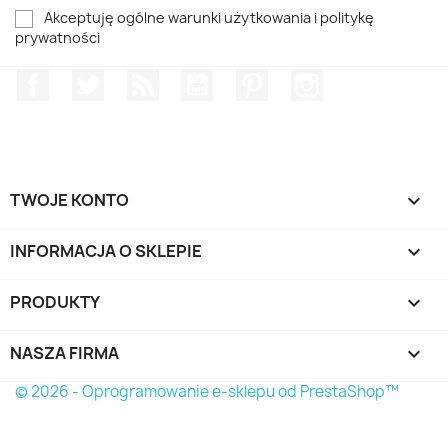
Akceptuję ogólne warunki użytkowania i politykę
prywatności
Facebook
Twitter
Rss
YouTube
Pinterest
Instagram
TWOJE KONTO

INFORMACJA O SKLEPIE
keyboard_arrow_down
PRODUKTY

NASZA FIRMA

© 2026 - Oprogramowanie e-sklepu od PrestaShop™