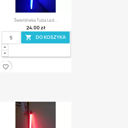
Świetlówka Tuba Led...
24,00 zł
DO KOSZYKA

favorite_border