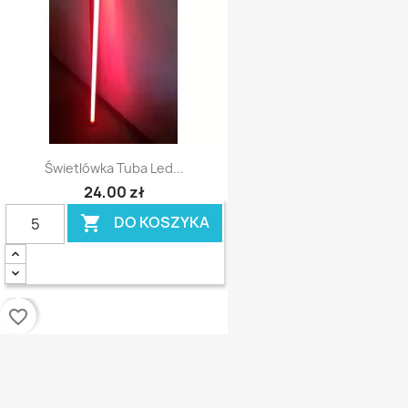
Świetlówka Tuba Led...
24,00 zł
DO KOSZYKA

favorite_border