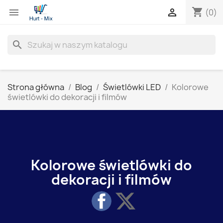
shopping_cart


(0)
search
Strona główna
Blog
Świetlówki LED
Kolorowe
świetlówki do dekoracji i filmów
Kolorowe świetlówki do
dekoracji i filmów
Share
Share on X