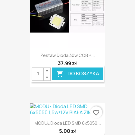
Zestaw Dioda 30w COB +...
37,99 zł
DO KOSZYKA

favorite_border
MODUŁ Dioda LED SMD 6x5050...
5,00 zł