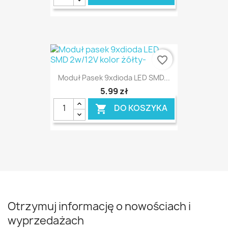
favorite_border
Moduł Pasek 9xdioda LED SMD...
5,99 zł
DO KOSZYKA

Otrzymuj informację o nowościach i
wyprzedażach