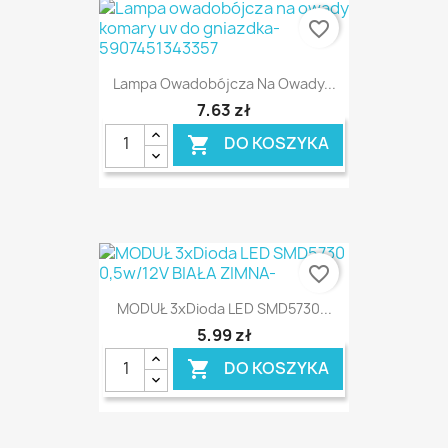
favorite_border
Lampa Owadobójcza Na Owady...
7,63 zł
DO KOSZYKA

favorite_border
MODUŁ 3xDioda LED SMD5730...
5,99 zł
DO KOSZYKA
