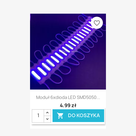
favorite_border
Moduł 6xdioda LED SMD5050...
4,99 zł
DO KOSZYKA
