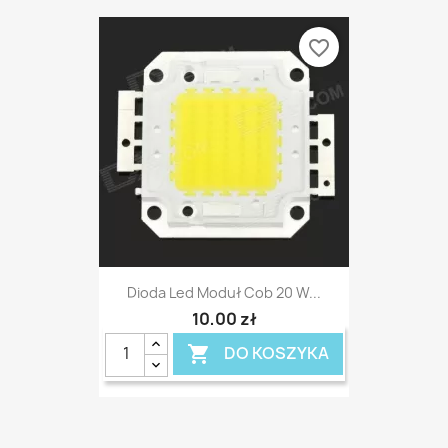
favorite_border
Dioda Led Moduł Cob 20 W...
10,00 zł
DO KOSZYKA
