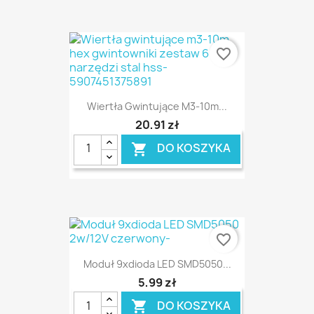
favorite_border
Wiertła Gwintujące M3-10m...
20,91 zł
DO KOSZYKA

favorite_border
Moduł 9xdioda LED SMD5050...
5,99 zł
DO KOSZYKA
