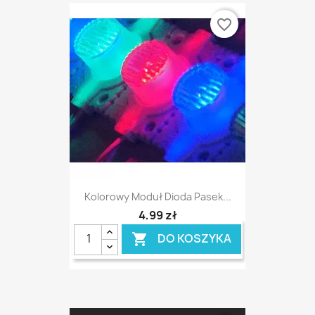
favorite_border
Kolorowy Moduł Dioda Pasek...
4,99 zł
DO KOSZYKA
