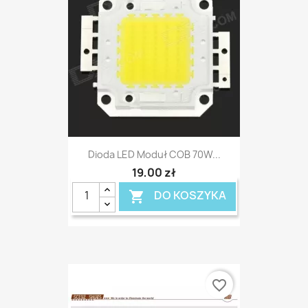
Dioda LED Moduł COB 70W...
19,00 zł
DO KOSZYKA

favorite_border