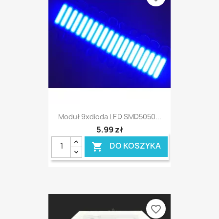
Moduł 9xdioda LED SMD5050...
5,99 zł
DO KOSZYKA

favorite_border