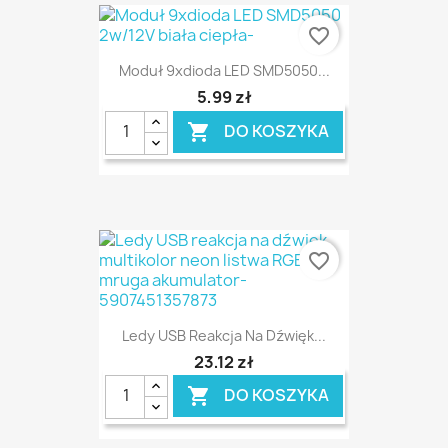
favorite_border
Moduł 9xdioda LED SMD5050...
5,99 zł
DO KOSZYKA

favorite_border
Ledy USB Reakcja Na Dźwięk...
23,12 zł
DO KOSZYKA
