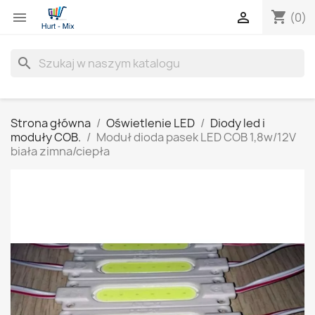
shopping_cart


(0)
search
Strona główna
Oświetlenie LED
Diody led i
moduły COB.
Moduł dioda pasek LED COB 1,8w/12V
biała zimna/ciepła