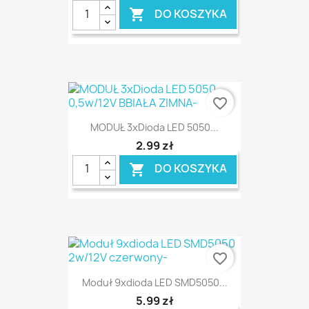
DO KOSZYKA

favorite_border
MODUŁ 3xDioda LED 5050...
2,99 zł
DO KOSZYKA

favorite_border
Moduł 9xdioda LED SMD5050...
5,99 zł