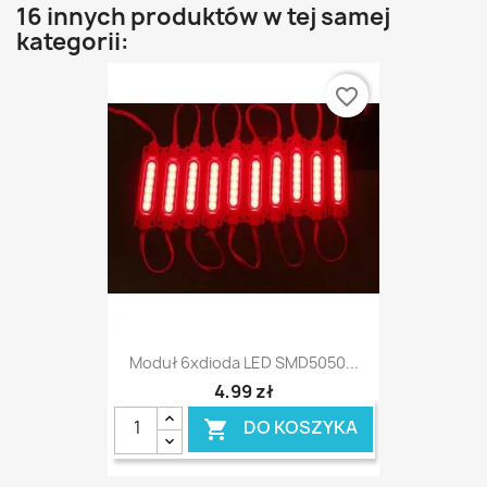
16 innych produktów w tej samej
kategorii:
favorite_border
Moduł 6xdioda LED SMD5050...
4,99 zł
DO KOSZYKA
