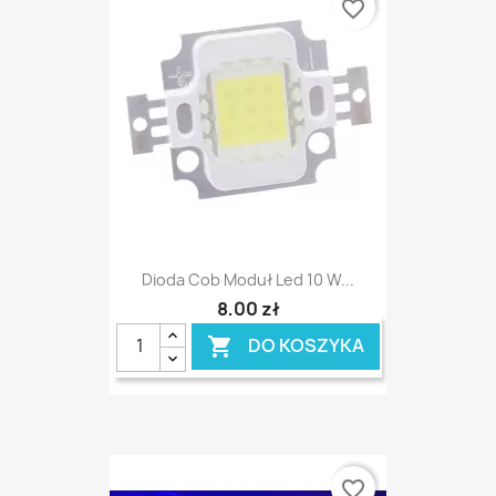
favorite_border
Dioda Cob Moduł Led 10 W...
8,00 zł
DO KOSZYKA

favorite_border