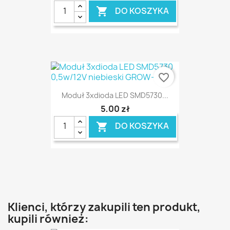
DO KOSZYKA

favorite_border
Moduł 3xdioda LED SMD5730...
5,00 zł
DO KOSZYKA

Klienci, którzy zakupili ten produkt,
kupili również: