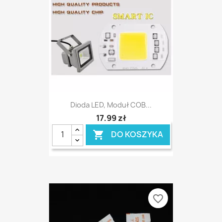
Dioda LED, Moduł COB...
17,99 zł
DO KOSZYKA

favorite_border