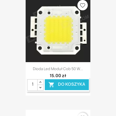
favorite_border
Dioda Led Moduł Cob 50 W...
15,00 zł
DO KOSZYKA
