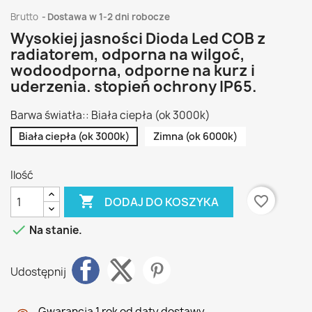
Brutto
Dostawa w 1-2 dni robocze
Wysokiej jasności Dioda Led COB z
radiatorem, odporna na wilgoć,
wodoodporna, odporne na kurz i
uderzenia. stopień ochrony IP65.
Barwa światła:: Biała ciepła (ok 3000k)
Biała ciepła (ok 3000k)
Zimna (ok 6000k)
Ilość

favorite_border
DODAJ DO KOSZYKA

Na stanie.
Udostępnij
Gwarancja 1 rok od daty dostawy