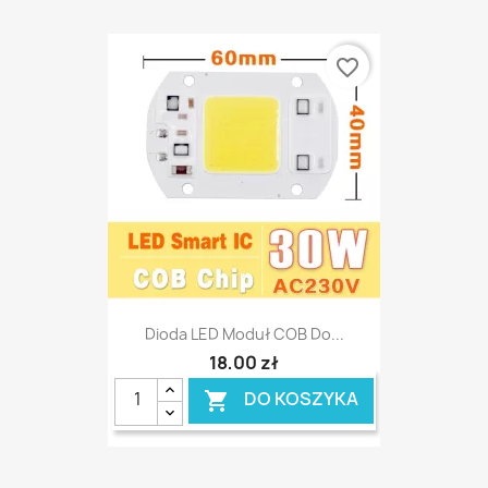
favorite_border
Dioda LED Moduł COB Do...
18,00 zł
DO KOSZYKA
