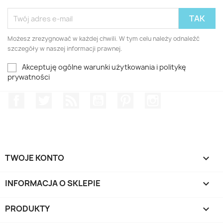
Możesz zrezygnować w każdej chwili. W tym celu należy odnaleźć
szczegóły w naszej informacji prawnej.
Akceptuję ogólne warunki użytkowania i politykę
prywatności
Facebook
Twitter
Rss
YouTube
Pinterest
Instagram
TWOJE KONTO

INFORMACJA O SKLEPIE
keyboard_arrow_down
PRODUKTY
