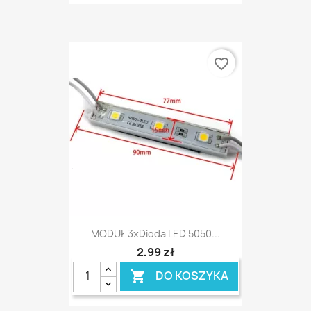
favorite_border
MODUŁ 3xDioda LED 5050...
2,99 zł
DO KOSZYKA
