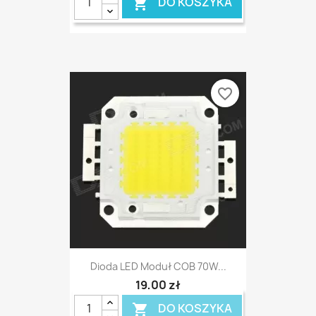
DO KOSZYKA

favorite_border
Dioda LED Moduł COB 70W...
19,00 zł
DO KOSZYKA
