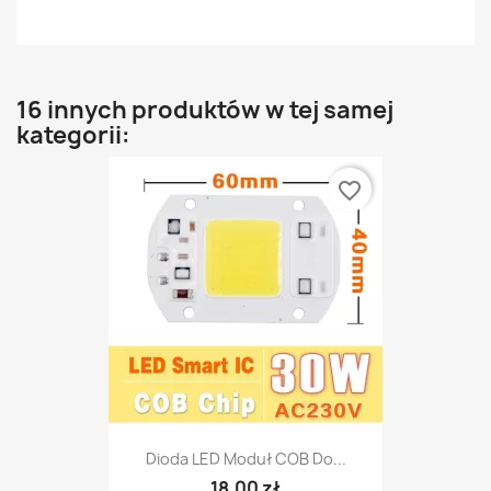
16 innych produktów w tej samej
kategorii:
favorite_border
Dioda LED Moduł COB Do...
18,00 zł