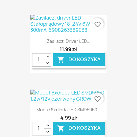
favorite_border
Zasilacz, Driver LED...
11,99 zł
DO KOSZYKA

favorite_border
Moduł 6xdioda LED SMD5050...
4,99 zł
DO KOSZYKA
