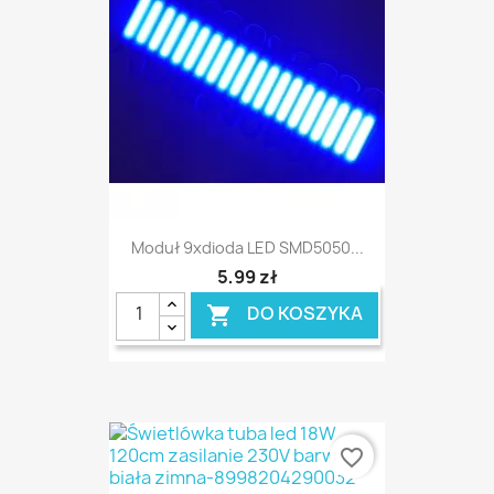
Moduł 9xdioda LED SMD5050...
5,99 zł
DO KOSZYKA

favorite_border