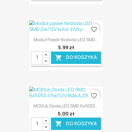
favorite_border
Moduł Pasek 9xdioda LED SMD...
5,99 zł
DO KOSZYKA

favorite_border
MODUŁ Dioda LED SMD 6x5050...
5,00 zł
DO KOSZYKA
