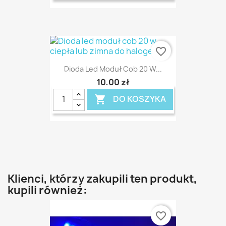
favorite_border
Dioda Led Moduł Cob 20 W...
10,00 zł
DO KOSZYKA

Klienci, którzy zakupili ten produkt,
kupili również:
favorite_border