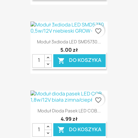
favorite_border
Moduł 3xdioda LED SMD5730...
5,00 zł
DO KOSZYKA

favorite_border
Moduł Dioda Pasek LED COB...
4,99 zł
DO KOSZYKA
