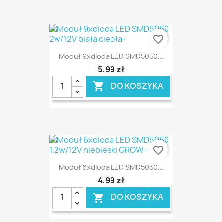
favorite_border
Moduł 9xdioda LED SMD5050...
5,99 zł
DO KOSZYKA

favorite_border
Moduł 6xdioda LED SMD5050...
4,99 zł
DO KOSZYKA
