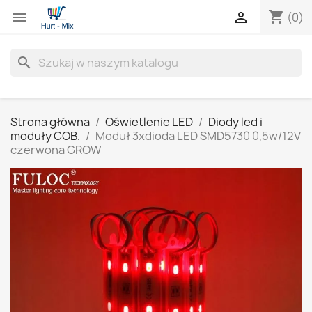
shopping_cart


(0)
search
Strona główna
Oświetlenie LED
Diody led i
moduły COB.
Moduł 3xdioda LED SMD5730 0,5w/12V
czerwona GROW