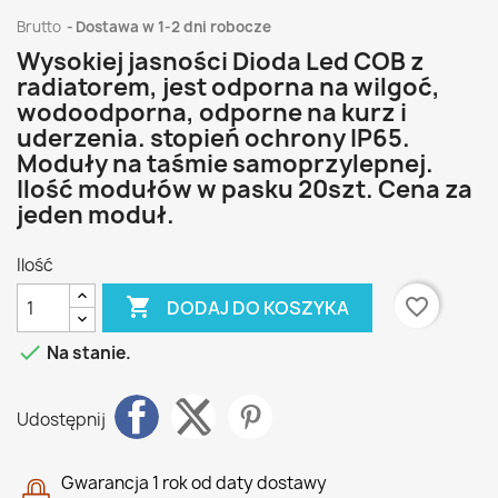
Brutto
Dostawa w 1-2 dni robocze
Wysokiej jasności Dioda Led COB z
radiatorem, jest odporna na wilgoć,
wodoodporna, odporne na kurz i
uderzenia. stopień ochrony IP65.
Moduły na taśmie samoprzylepnej.
Ilość modułów w pasku 20szt. Cena za
jeden moduł.
Ilość

favorite_border
DODAJ DO KOSZYKA

Na stanie.
Udostępnij
Gwarancja 1 rok od daty dostawy