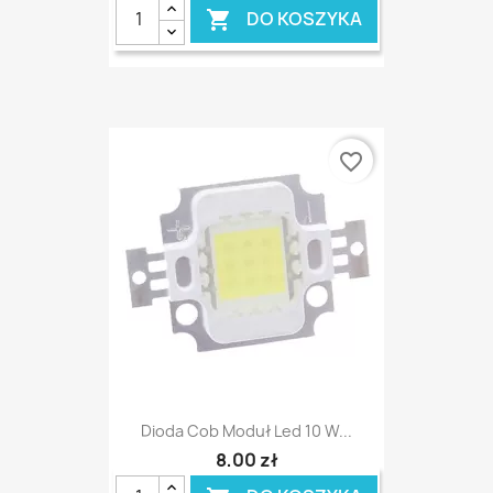
DO KOSZYKA

favorite_border
Dioda Cob Moduł Led 10 W...
8,00 zł