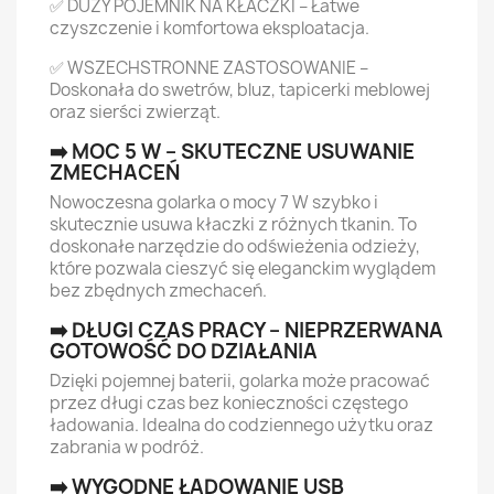
✅ DUŻY POJEMNIK NA KŁACZKI – Łatwe
czyszczenie i komfortowa eksploatacja.
✅ WSZECHSTRONNE ZASTOSOWANIE –
Doskonała do swetrów, bluz, tapicerki meblowej
oraz sierści zwierząt.
➡️ MOC 5 W – SKUTECZNE USUWANIE
ZMECHACEŃ
Nowoczesna golarka o mocy 7 W szybko i
skutecznie usuwa kłaczki z różnych tkanin. To
doskonałe narzędzie do odświeżenia odzieży,
które pozwala cieszyć się eleganckim wyglądem
bez zbędnych zmechaceń.
➡️ DŁUGI CZAS PRACY – NIEPRZERWANA
GOTOWOŚĆ DO DZIAŁANIA
Dzięki pojemnej baterii, golarka może pracować
przez długi czas bez konieczności częstego
ładowania. Idealna do codziennego użytku oraz
zabrania w podróż.
➡️ WYGODNE ŁADOWANIE USB