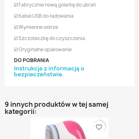
☑️ Fabrycznie nową golarkę do ubrań
☑️ Kabel USB do ładowania
☑️ Wymienne ostrze
☑️ Szczoteczkę do czyszczenia
☑️ Oryginalne opakowanie
DO POBRANIA
Instrukcja z informacją o
bezpieczeństwie.
9 innych produktów w tej samej
kategorii:
favorite_border