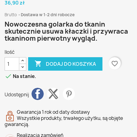
36,90 zł
Brutto
Dostawa w 1-2 dni robocze
Nowoczesna golarka do tkanin
skutecznie usuwa kłaczki i przywraca
tkaninom pierwotny wygląd.
Ilość

favorite_border
DODAJ DO KOSZYKA

Na stanie.
Udostępnij
Gwarancja 1 rok od daty dostawy
Wszystkie produkty, trwałego użytku, są objęte
gwarancją.
Realizacja zamówień