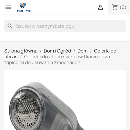
shopping_cart


(0)
search
Strona główna
Dom i Ogród
Dom
Golarki do
ubrań
Golarka do ubrań swetrów tkanin duża
tapicerki do usuwania zmechaceń