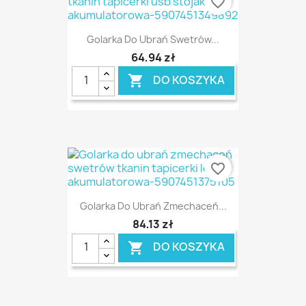
favorite_border
Golarka Do Ubrań Swetrów...
64,94 zł
DO KOSZYKA

favorite_border
Golarka Do Ubrań Zmechaceń...
84,13 zł
DO KOSZYKA
