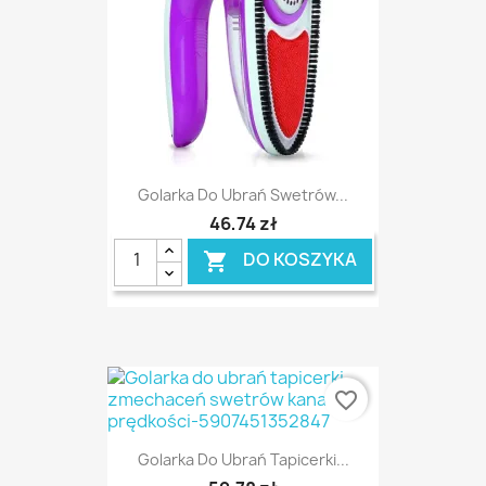
Golarka Do Ubrań Swetrów...
46,74 zł
DO KOSZYKA

favorite_border
Golarka Do Ubrań Tapicerki...