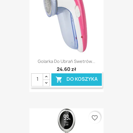
Golarka Do Ubrań Swetrów...
24,60 zł
DO KOSZYKA

favorite_border