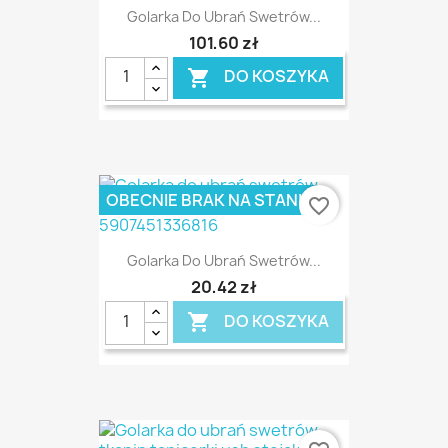
Golarka Do Ubrań Swetrów...
101,60 zł
DO KOSZYKA

OBECNIE BRAK NA STANIE
favorite_border
Golarka Do Ubrań Swetrów...
20,42 zł
DO KOSZYKA
