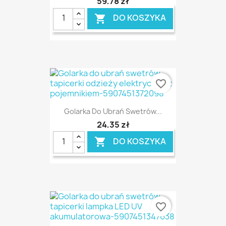
59,78 zł
DO KOSZYKA

favorite_border
Golarka Do Ubrań Swetrów...
24,35 zł
DO KOSZYKA

favorite_border