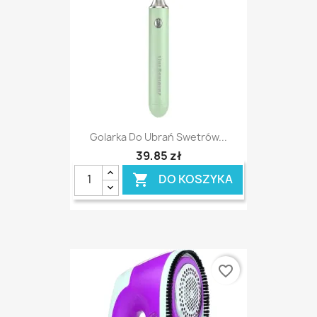
Golarka Do Ubrań Swetrów...
39,85 zł
DO KOSZYKA

favorite_border