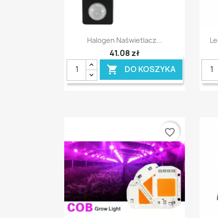
Szybki podgląd

Halogen Naświetlacz...
Le
41,08 zł
DO KOSZYKA

favorite_border