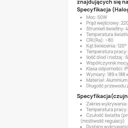
znajdujących się n
Specyfikacja (Halo
Moc: 50W
Prąd wejściowy: 2
Strumień świetlny: 
Temperatura światł
CRI(Ra): >80
Kąt świecenia: 120°
Temperatura pracy:
Ilość diod i rodzaj
Współczynnik mocy 
Klasa odporności: I
Wymiary: 189 x 188 
Materiał: Aluminium
Długość przewodu za
Specyfikacja(czujn
Zakres wykrywania:
Temperatura pracy
Czułość światła (pr
(możliwość regulacji)
Dystans wykrywania: