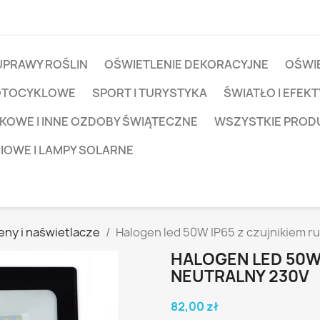
UPRAWY ROŚLIN
OŚWIETLENIE DEKORACYJNE
OŚWIE
OTOCYKLOWE
SPORT I TURYSTYKA
ŚWIATŁO I EFEKT
KOWE I INNE OZDOBY ŚWIĄTECZNE
WSZYSTKIE PROD
CIOWE I LAMPY SOLARNE
eny i naświetlacze
Halogen led 50W IP65 z czujnikiem r
HALOGEN LED 50W
NEUTRALNY 230V
82,00 zł