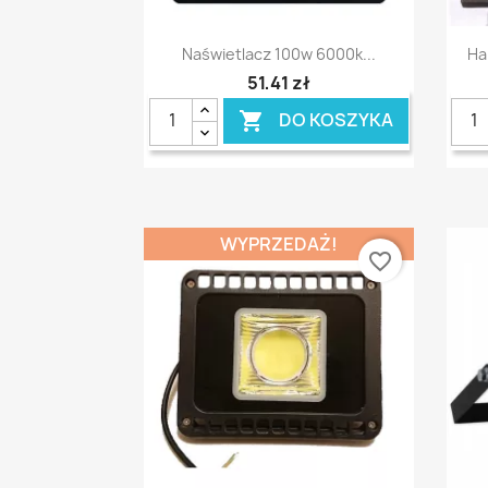
Szybki podgląd

Naświetlacz 100w 6000k...
Ha
51,41 zł
DO KOSZYKA

WYPRZEDAŻ!
favorite_border