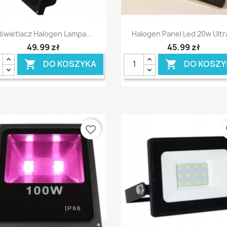
Szybki podgląd
Szybki podgląd


świetlacz Halogen Lampa...
Halogen Panel Led 20w Ultra
49,99 zł
45,99 zł
DO KOSZYKA
DO KOSZY


favorite_border
fa