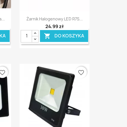
Szybki podgląd

...
Żarnik Halogenowy LED R7S...
24,99 zł
KA
DO KOSZYKA

vorite_border
favorite_border