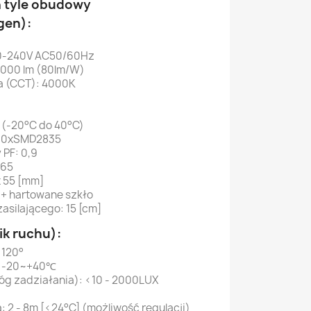
a tyle obudowy
gen):
20-240V AC50/60Hz
4000 lm (80lm/W)
a (CCT): 4000K
 (-20°C do 40°C)
 : 60xSMD2835
PF: 0,9
P65
x 55 [mm]
 + hartowane szkło
silającego: 15 [cm]
ik ruchu):
 120°
: -20~+40℃
óg zadziałania): <10 - 2000LUX
 2 - 8m [<24°C] (możliwość regulacji)