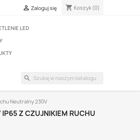
shopping_cart

Koszyk
(0)
Zaloguj się
TLENIE LED
Y
UKTY
search
uchu Neutralny 230V
 IP65 Z CZUJNIKIEM RUCHU