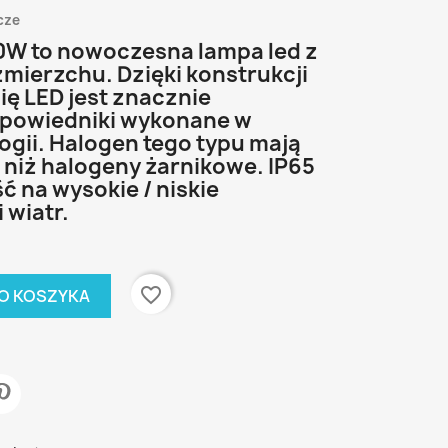
cze
0W to nowoczesna lampa led z
zmierzchu. Dzięki konstrukcji
ię LED jest znacznie
dpowiedniki wykonane w
ogii. Halogen tego typu mają
niż halogeny żarnikowe. IP65
 na wysokie / niskie
 wiatr.
favorite_border
O KOSZYKA