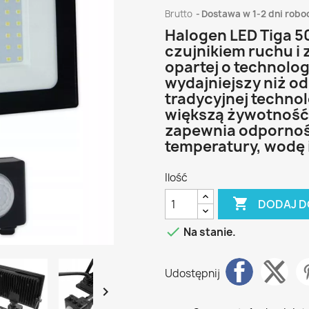
Brutto
Dostawa w 1-2 dni robo
Halogen LED Tiga 5
czujnikiem ruchu i 
opartej o technolog
wydajniejszy niż o
tradycyjnej technol
większą żywotność 
zapewnia odporność
temperatury, wodę i
Ilość

DODAJ D

Na stanie.
Udostępnij
