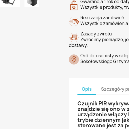
Gwarancja 1 rok od da
Wszystkie produkty, tr
Realizacja zamówień
Wszystkie zamówienia 
Zasady zwrotu
Zwrócimy pieniądze, jeś
dostawy.
Odbiór osobisty w skle
Sokołowskiego Grzyma
Opis
Szczegóły p
Czujnik PIR wykrywa 
znajdzie się ono w 
urządzenie włączy 
trybie dziennym ja
sterowane jest za