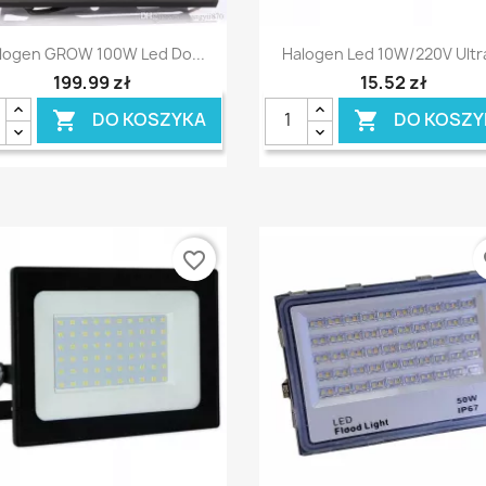
Szybki podgląd
Szybki podgląd


logen GROW 100W Led Do...
Halogen Led 10W/220V Ultra
199,99 zł
15,52 zł
DO KOSZYKA
DO KOSZY


favorite_border
fa