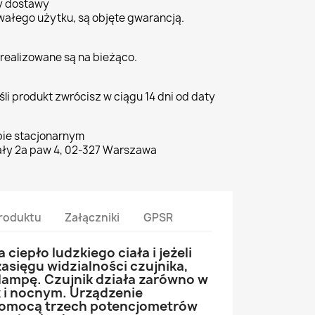
ty dostawy
wałego użytku, są objęte gwarancją.
realizowane są na bieżąco.
li produkt zwrócisz w ciągu 14 dni od daty
pie stacjonarnym
ły 2a paw 4, 02-327 Warszawa
roduktu
Załączniki
GPSR
ciepło ludzkiego ciała i jeżeli
zasięgu widzialności czujnika,
lampę. Czujnik działa zarówno w
k i nocnym. Urządzenie
 pomocą trzech potencjometrów