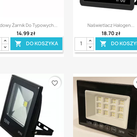
Szybki podgląd
Szybki podgląd


dowy Żarnik Do Typowych...
Naświetlacz Halogen...
14,99 zł
18,70 zł
DO KOSZYKA
DO KOSZY


favorite_border
fa