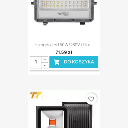
Halogen Led 50W/230V Ultra...
71,59 zł
DO KOSZYKA

favorite_border