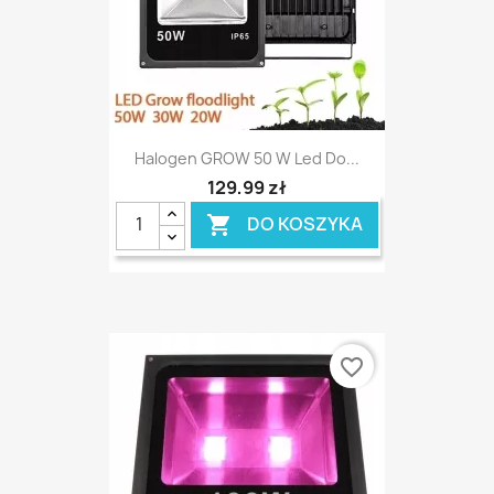
Halogen GROW 50 W Led Do...
129,99 zł
DO KOSZYKA

favorite_border