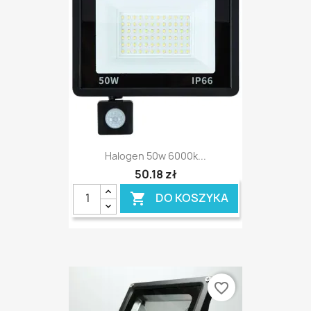
Halogen 50w 6000k...
50,18 zł
DO KOSZYKA

favorite_border