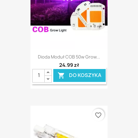
Dioda Moduł COB 50w Grow...
24,99 zł
DO KOSZYKA

favorite_border