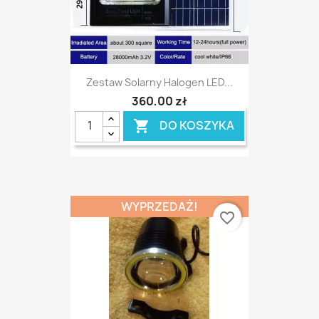
Zestaw Solarny Halogen LED...
360,00 zł
DO KOSZYKA

WYPRZEDAŻ!
favorite_border