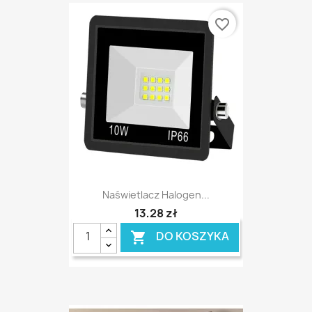
favorite_border
Naświetlacz Halogen...
13,28 zł
DO KOSZYKA
