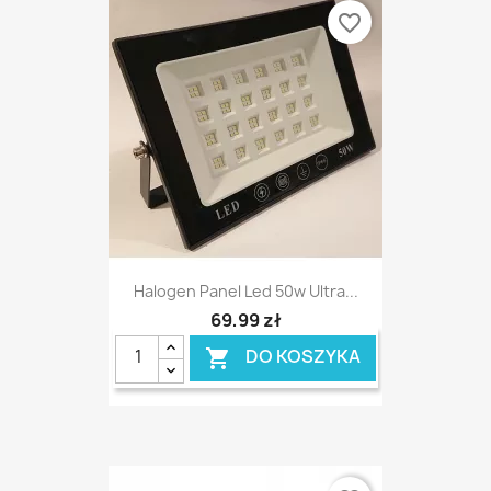
favorite_border
Halogen Panel Led 50w Ultra...
69,99 zł
DO KOSZYKA
