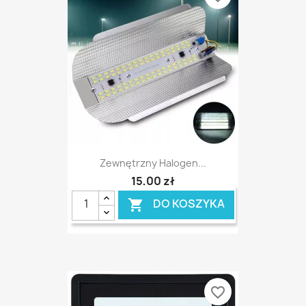
Zewnętrzny Halogen...
15,00 zł
DO KOSZYKA

favorite_border