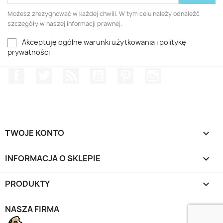
Możesz zrezygnować w każdej chwili. W tym celu należy odnaleźć
szczegóły w naszej informacji prawnej.
Akceptuję ogólne warunki użytkowania i politykę
prywatności
Facebook
Twitter
Rss
YouTube
Pinterest
Instagram
TWOJE KONTO

INFORMACJA O SKLEPIE
keyboard_arrow_down
PRODUKTY

NASZA FIRMA
