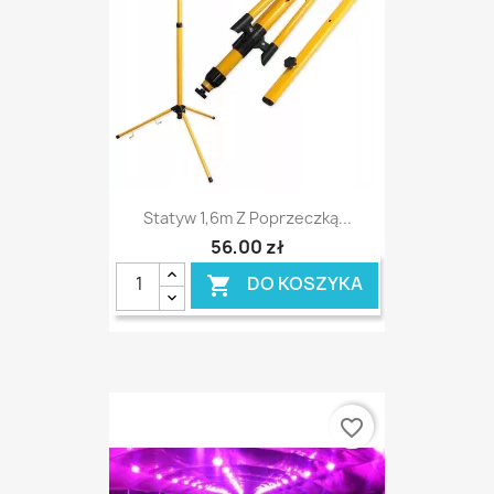
Statyw 1,6m Z Poprzeczką...
56,00 zł
DO KOSZYKA

favorite_border