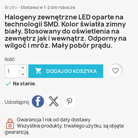
Brutto
Dostawa w 1-2 dni robocze
Halogeny zewnętrzne LED oparte na
technologii SMD. Kolor światła zimny
biały. Stosowany do oświetlenia na
zewnętrz jak i wewnątrz. Odporny na
wilgoć i mróz. Mały pobór prądu.
Ilość

favorite_border
DODAJ DO KOSZYKA

Na stanie.
Udostępnij
Gwarancja 1 rok od daty dostawy
Wszystkie produkty, trwałego użytku, są objęte
gwarancją.