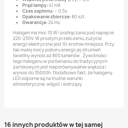
Prąd lampy:
41 mA
Czas zapłonu:
< 0,5s
Opakowanie zbiorcze:
80 szt.
Gwarancja:
24 mc
Halogen ma moc 10 W i podłączana pod napięcie
220-230V. W prostym przeliczeniu zużycie
energii elektryczne jest 10-krotnie mniejsza. Przy
tak małej mocy poboru energii jej strumień
świetlny wynosi aż 800 lumenów . Żywotności
tego halogenu w porównaniu do tradycyjnych
żarnikowych jest nieporównywalnie większa i
wynosi do 35000h. Dodatkowo fakt, że halogeny
LED odporne są na trudne warunki
atmosferyczne, wilgoć i wstrząsy.
16 innych produktów w tej samej