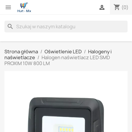
shopping_cart


(0)
search
Strona główna
Oświetlenie LED
Halogeny i
naświetlacze
Halogen naświetlacz LED SMD
PROXIM 10W 800 LM