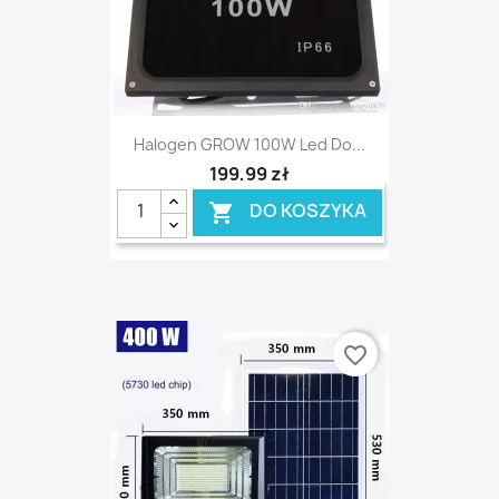
Halogen GROW 100W Led Do...
199,99 zł
DO KOSZYKA

favorite_border