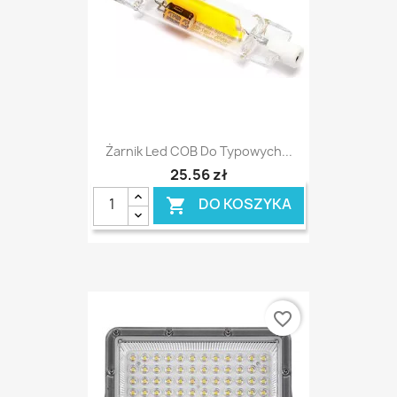
Żarnik Led COB Do Typowych...
25,56 zł
DO KOSZYKA

favorite_border