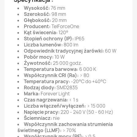
Wysokość:
76 mm
Szerokość:
98 mm
Głębokość:
20 mm
Producent:
TelForceOne
Kąt świecenia:
120°
Stopień ochrony (IP):
IP65
Liczba lumenów:
800 lm
Odpowiednik tradycyjnej żarówki:
60 W
Pobór mocy:
10 W
Żywotność:
25 000 godz.
Temperatura barwowa:
6 000 K
Współczynnik CRI (Ra):
> 80
Temperatura pracy:
-20°C do +40°C
Rodzaj diody:
SMD2835
Marka:
Forever Light
Czas nagrzewania:
< 1 s
Liczba włączeń/wyłączeń:
> 15 000
Napięcie pracy:
220 - 240 V (50 - 60 Hz)
Ściemniacz:
nie
Współczynnik zachowania strumienia
świetlnego (LLMF):
> 70%
Współczynnik mocy (PF):
> 0,5