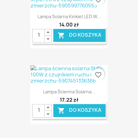
Lampa Solarna Kinkiet LED W...
14,00 zł
DO KOSZYKA

favorite_border
Lampa Ścienna Solarna...
17,22 zł
DO KOSZYKA
