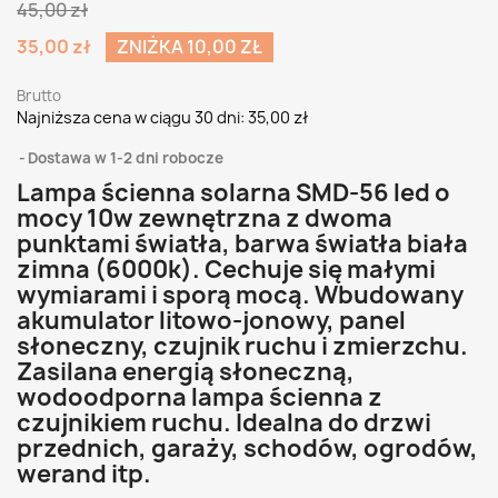
45,00 zł
35,00 zł
ZNIŻKA 10,00 ZŁ
Brutto
Najniższa cena w ciągu 30 dni:
35,00 zł
Dostawa w 1-2 dni robocze
Lampa ścienna solarna SMD-56 led o
mocy 10w zewnętrzna z dwoma
punktami światła, barwa światła biała
zimna (6000k). Cechuje się małymi
wymiarami i sporą mocą. Wbudowany
akumulator litowo-jonowy, panel
słoneczny, czujnik ruchu i zmierzchu.
Zasilana energią słoneczną,
wodoodporna lampa ścienna z
czujnikiem ruchu. Idealna do drzwi
przednich, garaży, schodów, ogrodów,
werand itp.