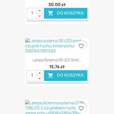
30,00 zł
DO KOSZYKA

favorite_border
Lampa Solarna 30 LED Smd...
15,74 zł
DO KOSZYKA

favorite_border