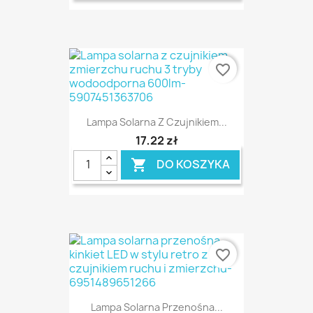
favorite_border
Lampa Solarna Z Czujnikiem...
17,22 zł
DO KOSZYKA

favorite_border
Lampa Solarna Przenośna...