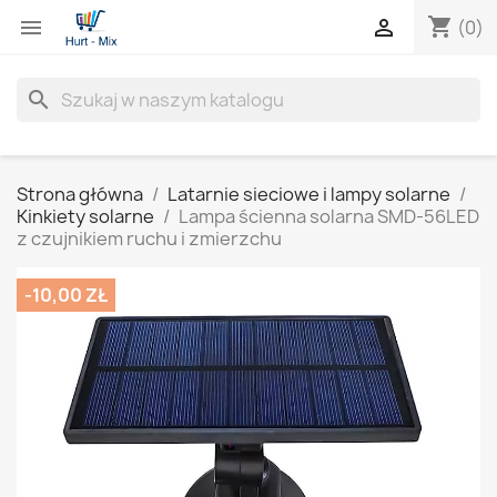
shopping_cart


(0)
search
Strona główna
Latarnie sieciowe i lampy solarne
Kinkiety solarne
Lampa ścienna solarna SMD-56LED
z czujnikiem ruchu i zmierzchu
-10,00 ZŁ