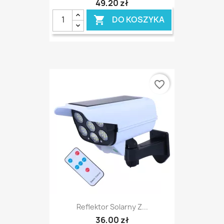
49,20 zł
DO KOSZYKA

favorite_border
Reflektor Solarny Z...
36,00 zł