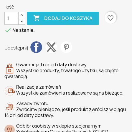
Ilość

favorite_border
DODAJ DO KOSZYKA

Na stanie.
Udostępnij
Gwarancja 1 rok od daty dostawy
Wszystkie produkty, trwałego użytku, są objęte
gwarancją.
Realizacja zamówień
Wszystkie zamówienia realizowane są na bieżąco.
Zasady zwrotu
Zwrócimy pieniądze, jeśli produkt zwrócisz w ciągu
14 dni od daty dostawy.
Odbiór osobisty w sklepie stacjonarnym
Sokołowskiego Grzymały 2a paw 4, 02-327