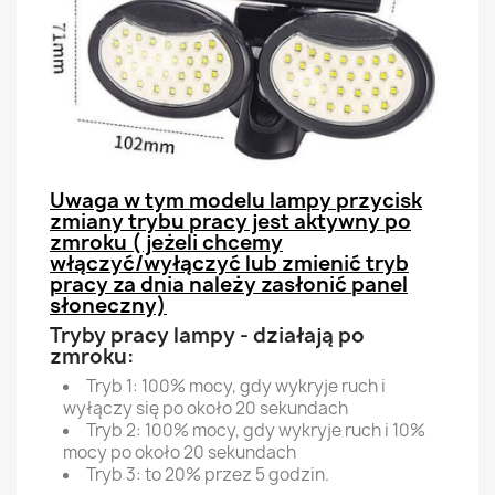
Uwaga w tym modelu lampy przycisk
zmiany trybu pracy jest aktywny po
zmroku ( jeżeli chcemy
włączyć/wyłączyć lub zmienić tryb
pracy za dnia należy zasłonić panel
słoneczny)
Tryby pracy lampy - działają po
zmroku:
Tryb 1: 100% mocy, gdy wykryje ruch i
wyłączy się po około 20 sekundach
Tryb 2: 100% mocy, gdy wykryje ruch i 10%
mocy po około 20 sekundach
Tryb 3: to 20% przez 5 godzin.