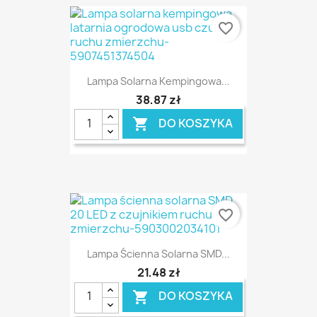
favorite_border
Lampa Solarna Kempingowa...
38,87 zł
DO KOSZYKA

favorite_border
Lampa Ścienna Solarna SMD...
21,48 zł
DO KOSZYKA
