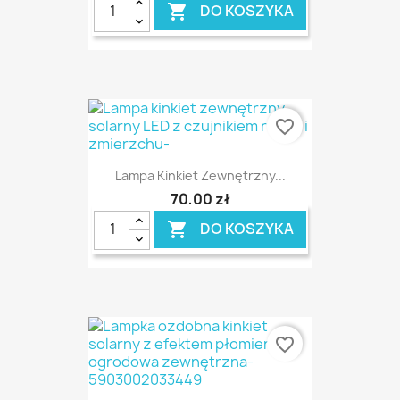
DO KOSZYKA

favorite_border
Lampa Kinkiet Zewnętrzny...
70,00 zł
DO KOSZYKA

favorite_border