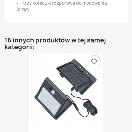
trzy kołeczki rozporowe do mocowania
lampy.
16 innych produktów w tej samej
kategorii:
favorite_border