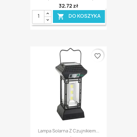
32,72 zł
DO KOSZYKA

favorite_border
Lampa Solarna Z Czujnikiem...