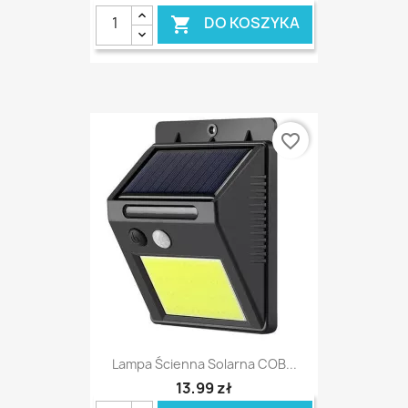
DO KOSZYKA

favorite_border
Lampa Ścienna Solarna COB...
13,99 zł