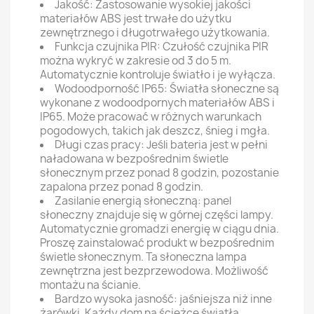
Jakość: Zastosowanie wysokiej jakości
materiałów ABS jest trwałe do użytku
zewnętrznego i długotrwałego użytkowania.
Funkcja czujnika PIR: Czułość czujnika PIR
można wykryć w zakresie od 3 do 5 m.
Automatycznie kontroluje światło i je wyłącza.
Wodoodporność IP65: Światła słoneczne są
wykonane z wodoodpornych materiałów ABS i
IP65. Może pracować w różnych warunkach
pogodowych, takich jak deszcz, śnieg i mgła.
Długi czas pracy: Jeśli bateria jest w pełni
naładowana w bezpośrednim świetle
słonecznym przez ponad 8 godzin, pozostanie
zapalona przez ponad 8 godzin.
Zasilanie energią słoneczną: panel
słoneczny znajduje się w górnej części lampy.
Automatycznie gromadzi energię w ciągu dnia.
Proszę zainstalować produkt w bezpośrednim
świetle słonecznym. Ta słoneczna lampa
zewnętrzna jest bezprzewodowa. Możliwość
montażu na ścianie.
Bardzo wysoka jasność: jaśniejsza niż inne
żarówki. Każdy dom na ścieżce światła