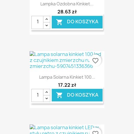
Lampka Ozdobna Kinkiet...
28,63 zł
DO KOSZYKA

favorite_border
Lampa Solarna Kinkiet 100...
17,22 zł
DO KOSZYKA

favorite_border