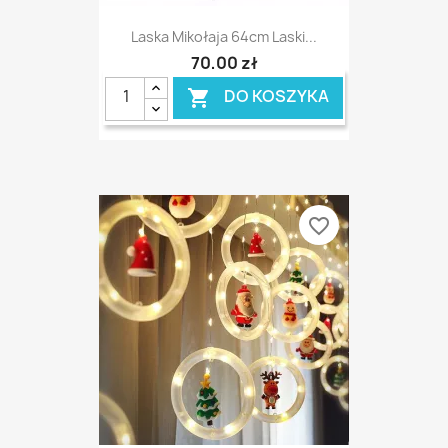
Laska Mikołaja 64cm Laski...
70,00 zł
DO KOSZYKA

favorite_border