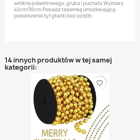
włókna poliestrowego, gruba i puchata.Wymiary
45cm/36cm.Posiada tasiemkę umożliwiającą
powieszenie,tył gładki bez ozdób.
14 innych produktów w tej samej
kategorii:
favorite_border