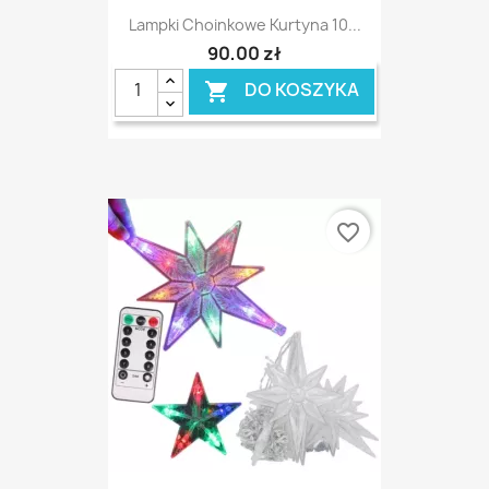
Lampki Choinkowe Kurtyna 10...
90,00 zł
DO KOSZYKA

favorite_border