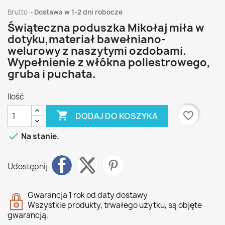
Brutto
Dostawa w 1-2 dni robocze
Świąteczna poduszka Mikołaj miła w
dotyku,materiał bawełniano-
welurowy z naszytymi ozdobami.
Wypełnienie z włókna poliestrowego,
gruba i puchata.
Ilość

favorite_border
DODAJ DO KOSZYKA

Na stanie.
Udostępnij
Gwarancja 1 rok od daty dostawy
Wszystkie produkty, trwałego użytku, są objęte
gwarancją.