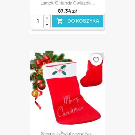
Lampki Girlanda Gwiazdki...
87,34 zł
DO KOSZYKA

favorite_border
Skarpeta Świąteczna Na...