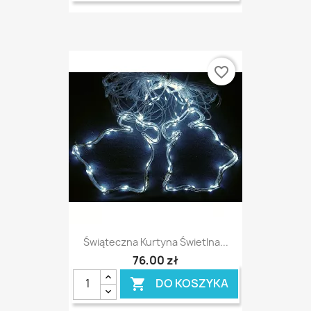
favorite_border
Świąteczna Kurtyna Świetlna...
76,00 zł
DO KOSZYKA
