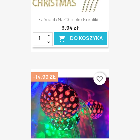
Łańcuch Na Choinkę Koraliki...
3,94 zł
DO KOSZYKA

-14,99 ZŁ
favorite_border