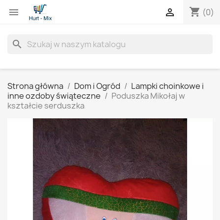
shopping_cart


(0)
search
Strona główna
Dom i Ogród
Lampki choinkowe i
inne ozdoby świąteczne
Poduszka Mikołaj w
kształcie serduszka