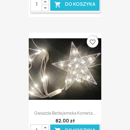
DO KOSZYKA

favorite_border
Gwiazda Betlejemska Kometa...
82,00 zł