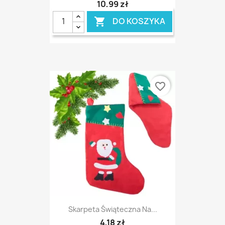
10,99 zł
DO KOSZYKA

favorite_border
Skarpeta Świąteczna Na...
4,18 zł