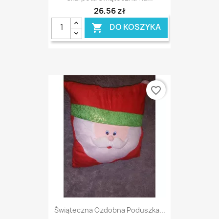
26,56 zł
DO KOSZYKA

favorite_border
Świąteczna Ozdobna Poduszka...