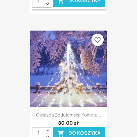
DO KOSZYKA

favorite_border
Gwiazda Betlejemska Kometa...
80,00 zł
DO KOSZYKA
