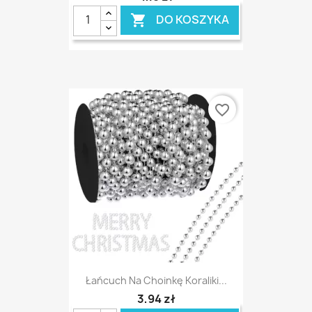
DO KOSZYKA

favorite_border
Łańcuch Na Choinkę Koraliki...
3,94 zł