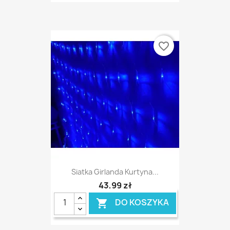
favorite_border
Siatka Girlanda Kurtyna...
43,99 zł
DO KOSZYKA
