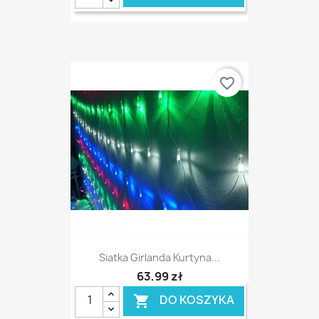
favorite_border
Siatka Girlanda Kurtyna...
63,99 zł
DO KOSZYKA
