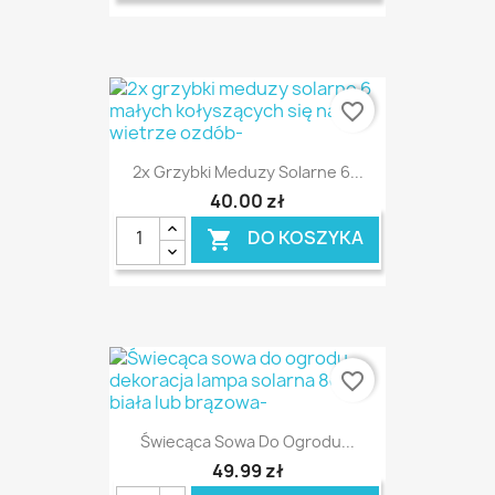
favorite_border
2x Grzybki Meduzy Solarne 6...
40,00 zł
DO KOSZYKA

favorite_border
Świecąca Sowa Do Ogrodu...
49,99 zł