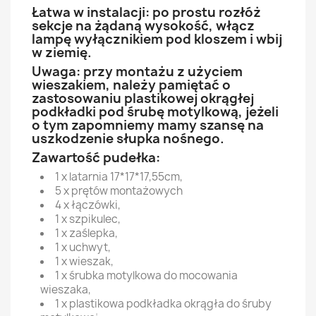
Łatwa w instalacji: po prostu rozłóż
sekcje na żądaną wysokość, włącz
lampę wyłącznikiem pod kloszem i wbij
w ziemię.
Uwaga: przy montażu z użyciem
wieszakiem, należy pamiętać o
zastosowaniu plastikowej okrągłej
podkładki pod śrubę motylkową, jeżeli
o tym zapomniemy mamy szansę na
uszkodzenie słupka nośnego.
Zawartość pudełka:
1 x latarnia 17*17*17,55cm,
5 x prętów montażowych
4 x łączówki,
1 x szpikulec,
1 x zaślepka,
1 x uchwyt,
1 x wieszak,
1 x śrubka motylkowa do mocowania
wieszaka,
1 x plastikowa podkładka okrągła do śruby