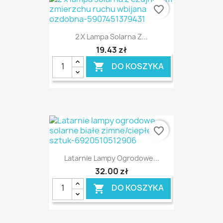
favorite_border
2 X Lampa Solarna Z...
19,43 zł
DO KOSZYKA

favorite_border
Latarnie Lampy Ogrodowe...
32,00 zł
DO KOSZYKA
