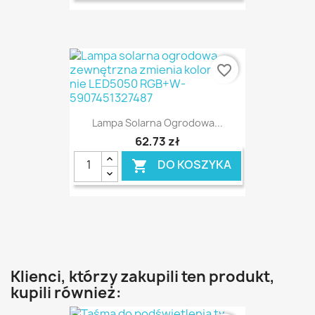
favorite_border
Lampa Solarna Ogrodowa...
62,73 zł
DO KOSZYKA

Klienci, którzy zakupili ten produkt,
kupili również: