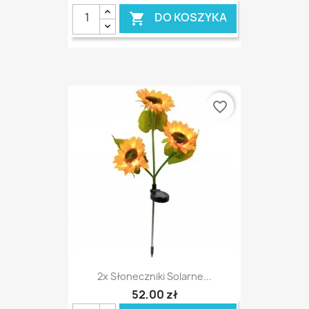
DO KOSZYKA

favorite_border
2x Słoneczniki Solarne...
52,00 zł