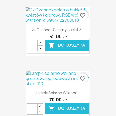
favorite_border
2x Czosnek Solarny Bukiet 3...
52,00 zł
DO KOSZYKA

favorite_border
Lampki Solarne Wbijane...
70,00 zł
DO KOSZYKA
