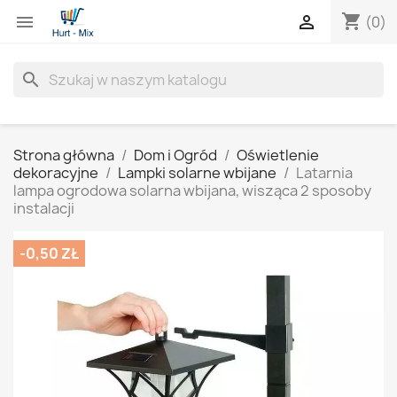
shopping_cart


(0)
search
Strona główna
Dom i Ogród
Oświetlenie
dekoracyjne
Lampki solarne wbijane
Latarnia
lampa ogrodowa solarna wbijana, wisząca 2 sposoby
instalacji
-0,50 ZŁ