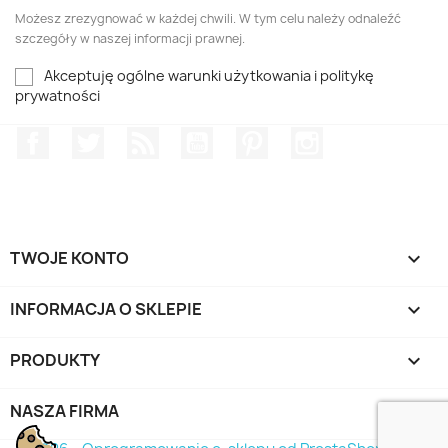
Możesz zrezygnować w każdej chwili. W tym celu należy odnaleźć
szczegóły w naszej informacji prawnej.
Akceptuję ogólne warunki użytkowania i politykę
prywatności
Facebook
Twitter
Rss
YouTube
Pinterest
Instagram
TWOJE KONTO

INFORMACJA O SKLEPIE
keyboard_arrow_down
PRODUKTY

NASZA FIRMA
