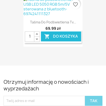
favorite_border
Taśma Do Podświetlenia Tv...
69,99 zł
DO KOSZYKA

Otrzymuj informację o nowościach i
wyprzedażach