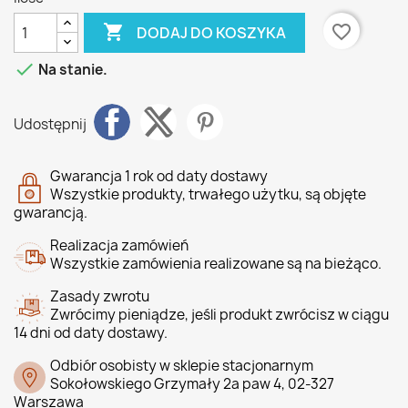

favorite_border
DODAJ DO KOSZYKA

Na stanie.
Udostępnij
Gwarancja 1 rok od daty dostawy
Wszystkie produkty, trwałego użytku, są objęte
gwarancją.
Realizacja zamówień
Wszystkie zamówienia realizowane są na bieżąco.
Zasady zwrotu
Zwrócimy pieniądze, jeśli produkt zwrócisz w ciągu
14 dni od daty dostawy.
Odbiór osobisty w sklepie stacjonarnym
Sokołowskiego Grzymały 2a paw 4, 02-327
Warszawa