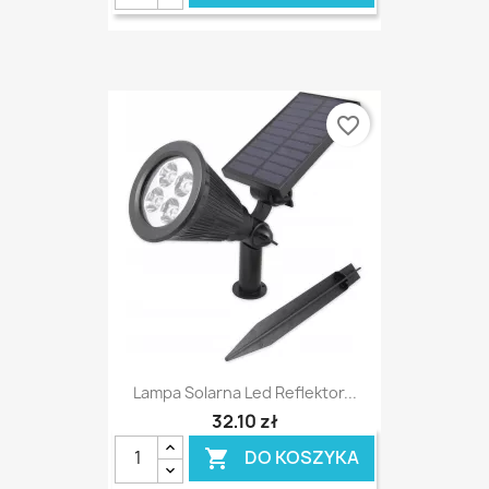
favorite_border
Lampa Solarna Led Reflektor...
32,10 zł
DO KOSZYKA
