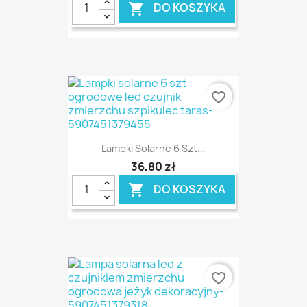
DO KOSZYKA

favorite_border
Lampki Solarne 6 Szt...
36,80 zł
DO KOSZYKA

favorite_border