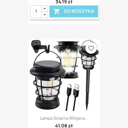
34,19 zł
DO KOSZYKA

favorite_border
Lampa Solarna Wbijana...
41,08 zł