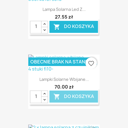
Lampa Solarna Led Z...
27,55 zł
DO KOSZYKA

OBECNIE BRAK NA STANIE
favorite_border
Lampki Solarne Wbijane...
70,00 zł
DO KOSZYKA
