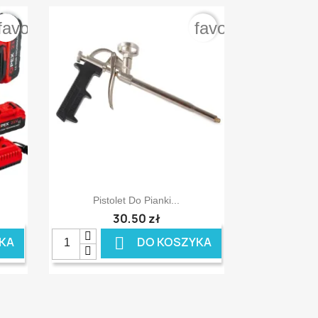
favorite_border
favorite_border

Szybki podgląd
Pistolet Do Pianki...
30,50 zł

KA
DO KOSZYKA