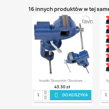
16 innych produktów w tej same
favorite_b

Szybki podgląd
Imadło Ślusarskie Obrotowe...
S
43,30 zł

DO KOSZYKA