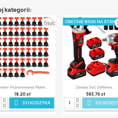
j kategorii:
OBECNIE BRAK NA STANI
order
favorite_border


Szybki podgląd
Szybki podgląd
ystem Poziomowania Płytek...
Zestaw 2w1 Szlifierka...
18,20 zł
383,76 zł


DO KOSZYKA
DO KOSZY