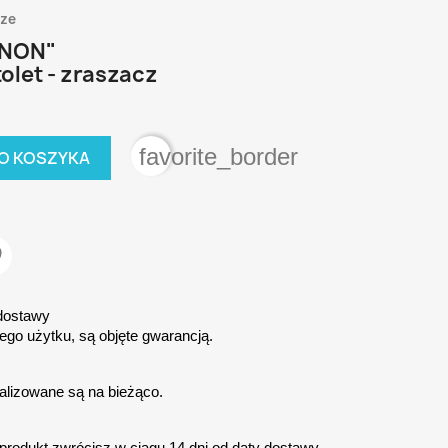
cze
NNON"
olet - zraszacz
favorite_border
O KOSZYKA
 dostawy
ego użytku, są objęte gwarancją.
alizowane są na bieżąco.
 produkt zwrócisz w ciągu 14 dni od daty dostawy.