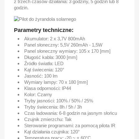
z trzech czasów działania: 3 godziny, 5 godzin lub 8
godzin.
Parametry techniczne:
Akumulator: 2 x 3,7V 800mAh
Panel słoneczny: 5,5V 260mAh - 1,5W
Panel słoneczny wymiary: 105 x 170 [mm]
Długość kabla: 3000 [mm]
Źródło światła: LED
Kąt świecenia: 120°
Jasność: 100 lm
Wymiary lampy: 70 x 180 [mm]
Klasa odporności: IP44
Kolor: Czarny
Tryby jasności: 100% / 50% / 25%
Tryby świecenia: 8h / 5h / 3h
Czas ładowania: 6-8 godzin na jasnym słońcu
Czujnik zmierzchu: Tak
Sterowanie programami: za pomocą pilota IR
Kąt działania czujnika: 120°
Temperatura pracy: -20 ~ + 60°C