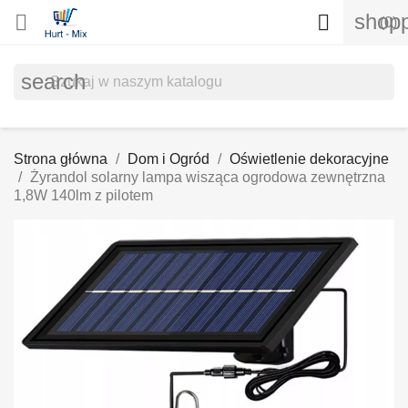
shopp


(0)
search
Strona główna
Dom i Ogród
Oświetlenie dekoracyjne
Żyrandol solarny lampa wisząca ogrodowa zewnętrzna
1,8W 140lm z pilotem