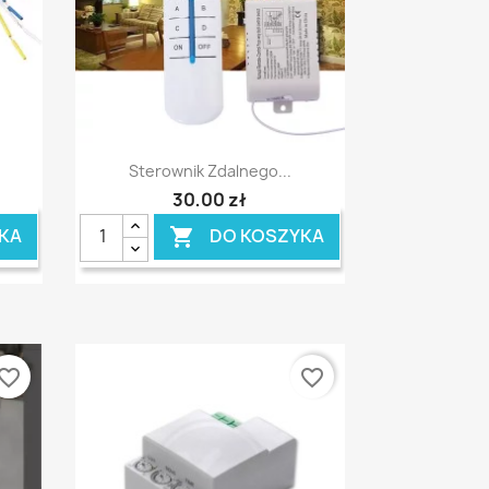
Szybki podgląd

Sterownik Zdalnego...
30,00 zł
KA
DO KOSZYKA

vorite_border
favorite_border