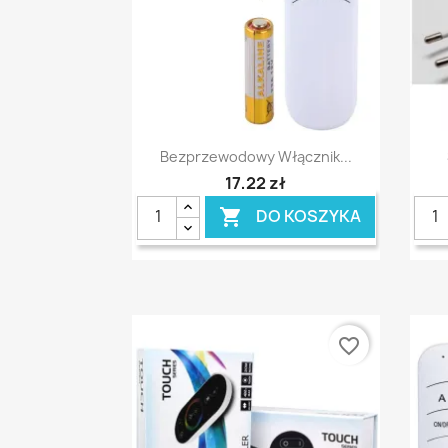
Szybki podgląd

Bezprzewodowy Włącznik...
17,22 zł
DO KOSZYKA

favorite_border