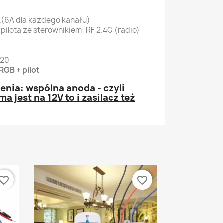
A(6A dla każdego kanału)
pilota ze sterownikiem: RF 2.4G (radio)
0
P20
RGB + pilot
enia: wspólna anoda - czyli
ma jest na 12V to i zasilacz też
vorite_border
favorite_border