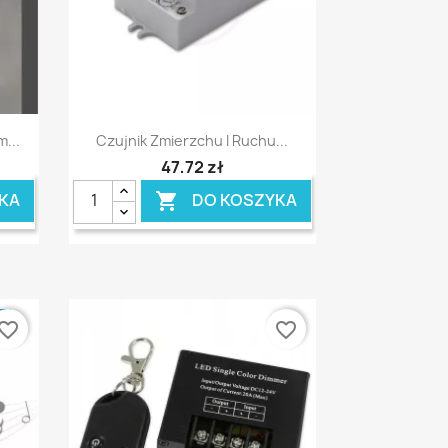
Szybki podgląd

...
Czujnik Zmierzchu I Ruchu...
47,72 zł
KA
DO KOSZYKA

E
vorite_border
favorite_border