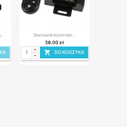
Szybki podgląd

...
Sterownik Kontroler...
38,00 zł
KA
DO KOSZYKA
