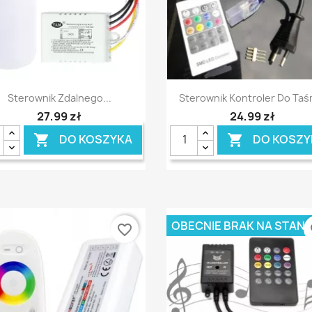
Szybki podgląd
Szybki podgląd


Sterownik Zdalnego...
Sterownik Kontroler Do Taśm
27,99 zł
24,99 zł
DO KOSZYKA
DO KOSZY


OBECNIE BRAK NA STANI
favorite_border
fa