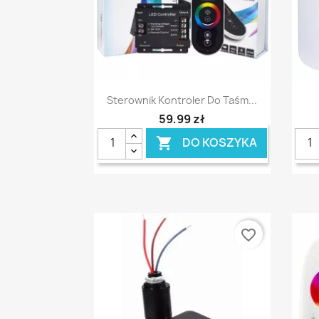
Szybki podgląd

Sterownik Kontroler Do Taśm...
59,99 zł
DO KOSZYKA

favorite_border