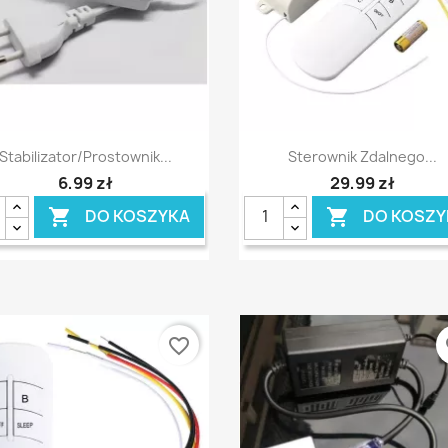
Szybki podgląd
Szybki podgląd


Stabilizator/prostownik...
Sterownik Zdalnego...
6,99 zł
29,99 zł
DO KOSZYKA
DO KOSZY


favorite_border
fa