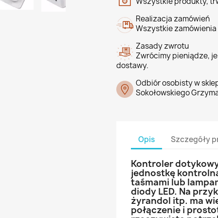
Wszystkie produkty, tr
Realizacja zamówień
Wszystkie zamówienia 
Zasady zwrotu
Zwrócimy pieniądze, jeś
dostawy.
Odbiór osobisty w skle
Sokołowskiego Grzyma
Opis
Szczegóły p
Kontroler dotykow
jednostkę kontroln
taśmami lub lampam
diody LED. Na przyk
żyrandol itp. ma wie
połączenie i prosto