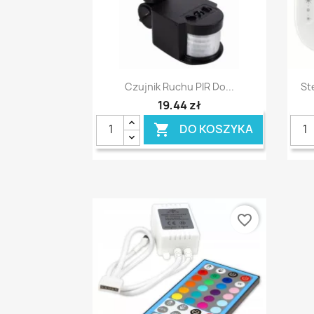
Szybki podgląd

Czujnik Ruchu PIR Do...
St
19,44 zł
DO KOSZYKA

favorite_border