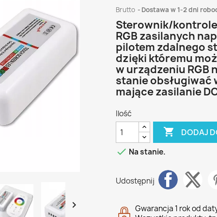
Brutto
Dostawa w 1-2 dni robo
Sterownik/kontrole
RGB zasilanych nap
pilotem zdalnego s
dzięki któremu moż
w urządzeniu RGB np
stanie obsługiwać 
mające zasilanie DC
Ilość

DODAJ D

Na stanie.
Udostępnij

Gwarancja 1 rok od da