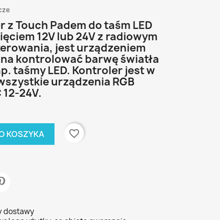
cze
r z Touch Padem do taśm LED
ięciem 12V lub 24V z radiowym
terowania, jest urządzeniem
na kontrolować barwę światła
. taśmy LED. Kontroler jest w
wszystkie urządzenia RGB
 12-24V.
favorite_border
O KOSZYKA
ty dostawy