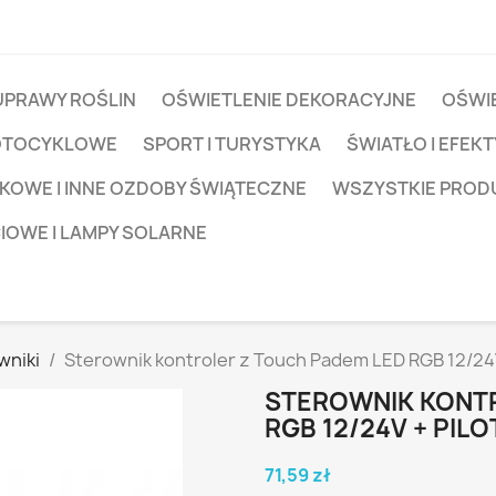
UPRAWY ROŚLIN
OŚWIETLENIE DEKORACYJNE
OŚWIE
OTOCYKLOWE
SPORT I TURYSTYKA
ŚWIATŁO I EFEKT
KOWE I INNE OZDOBY ŚWIĄTECZNE
WSZYSTKIE PROD
CIOWE I LAMPY SOLARNE
wniki
Sterownik kontroler z Touch Padem LED RGB 12/24V
STEROWNIK KONTR
RGB 12/24V + PILO
71,59 zł