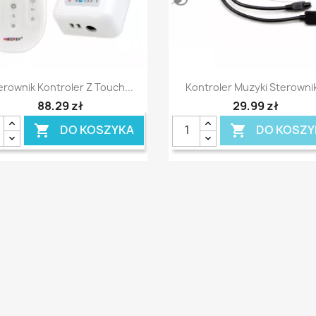
Szybki podgląd
Szybki podgląd


erownik Kontroler Z Touch...
Kontroler Muzyki Sterownik
88,29 zł
29,99 zł
DO KOSZYKA
DO KOSZY

