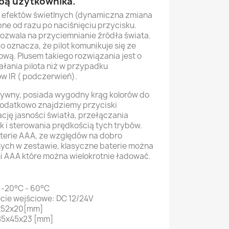
ebą użytkownika.
e efektów świetlnych (dynamiczna zmiana
pne od razu po naciśnięciu przycisku.
ozwala na przyciemnianie źródła świata.
co oznacza, że pilot komunikuje się ze
ową. Plusem takiego rozwiązania jest o
ałania pilota niż w przypadku
w IR ( podczerwień).
nsywny, posiada wygodny krąg kolorów do
Dodatkowo znajdziemy przyciski
cję jasności światła, przełączania
 i sterowania prędkością tych trybów.
 baterie AAA, ze względów na dobro
ych w zestawie, klasyczne baterie można
 AAA które można wielokrotnie ładować.
 -20°C - 60°C
cie wejściowe: DC 12/24V
0x52x20[mm]
 85x45x23 [mm]