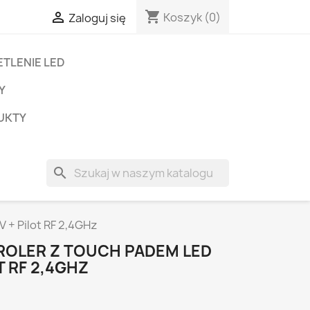
shopping_cart

Koszyk
(0)
Zaloguj się
TLENIE LED
Y
UKTY
search
 + Pilot RF 2,4GHz
OLER Z TOUCH PADEM LED
T RF 2,4GHZ