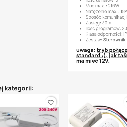
Ilość kanałów: 3
Moc max. : 216W
Natężenie max. : 18
Sposób komunikacji 
Zasięg: 30m
Ilość programów: 2
Klasa odporności: I
Zestaw:
Sterownik 
uwaga:
tryb połącz
standard :), jak taś
ma mieć 12V.
j kategorii:
favorite_border
fa