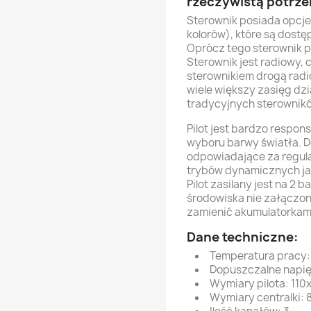
rzeczywistą potrz
Sterownik posiada opcj
kolorów), które są dostę
Oprócz tego sterownik p
Sterownik jest radiowy, 
sterownikiem drogą radi
wiele większy zasięg dzi
tradycyjnych sterownikó
Pilot jest bardzo respo
wyboru barwy światła. 
odpowiadające za regula
trybów dynamicznych jak
Pilot zasilany jest na 2
środowiska nie załączon
zamienić akumulatorkami
Dane techniczne:
Temperatura pracy:
Dopuszczalne napię
Wymiary pilota: 11
Wymiary centralki: