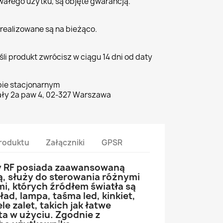
wałego użytku, są objęte gwarancją.
realizowane są na bieżąco.
li produkt zwrócisz w ciągu 14 dni od daty
pie stacjonarnym
ły 2a paw 4, 02-327 Warszawa
roduktu
Załączniki
GPSR
y RF posiada zaawansowaną
ą, służy do sterowania różnymi
i, których źródłem światła są
ład, lampa, taśma led, kinkiet,
le zalet, takich jak łatwe
ta w użyciu. Zgodnie z