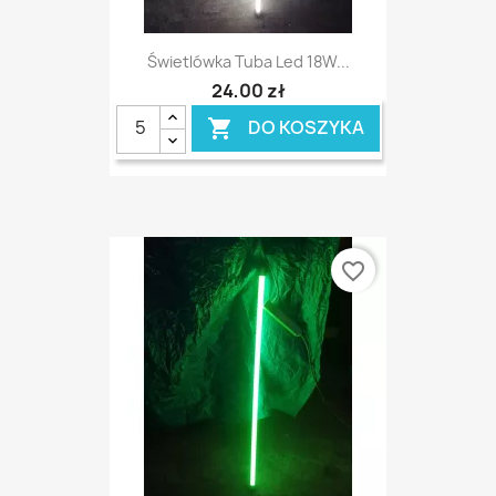
Świetlówka Tuba Led 18W...
24,00 zł
DO KOSZYKA

favorite_border