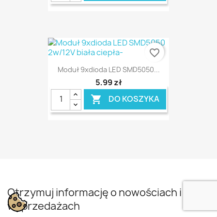
favorite_border
Moduł 9xdioda LED SMD5050...
5,99 zł
DO KOSZYKA

Otrzymuj informację o nowościach i
wyprzedażach