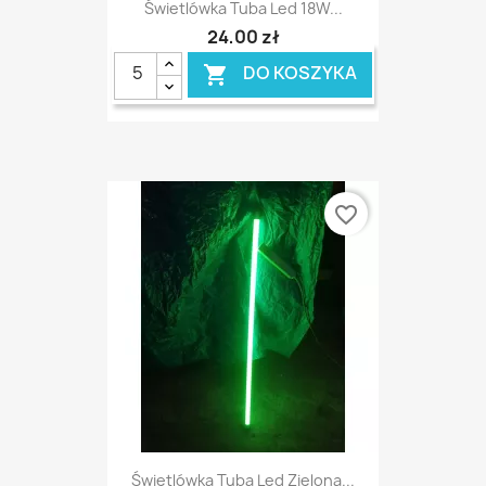
Świetlówka Tuba Led 18W...
24,00 zł
DO KOSZYKA

favorite_border
Świetlówka Tuba Led Zielona...