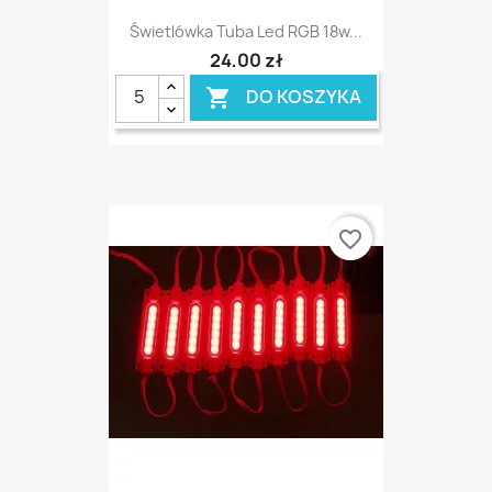
Świetlówka Tuba Led RGB 18w...
24,00 zł
DO KOSZYKA

favorite_border