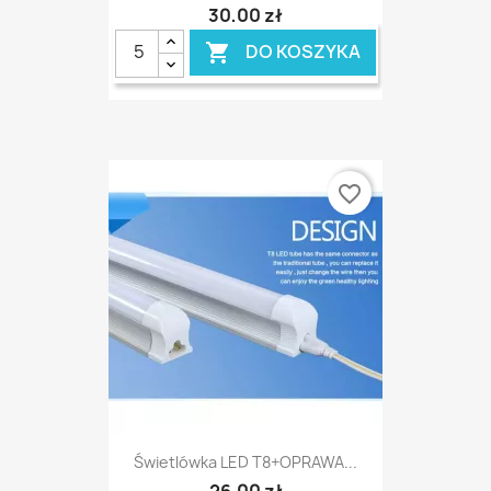
30,00 zł
DO KOSZYKA

favorite_border
Świetlówka LED T8+OPRAWA...