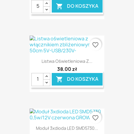
DO KOSZYKA

favorite_border
Listwa Oświetleniowa Z...
38,00 zł
DO KOSZYKA

favorite_border
Moduł 3xdioda LED SMD5730...