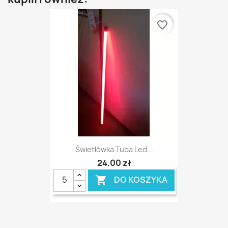
favorite_border
Świetlówka Tuba Led...
24,00 zł
DO KOSZYKA
