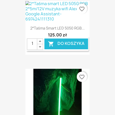
favorite_border
2*Taśma Smart LED 5050 RGB...
125,00 zł
DO KOSZYKA

favorite_border