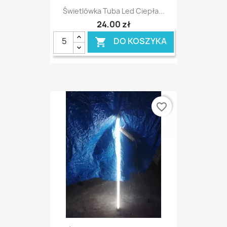
Świetlówka Tuba Led Ciepła...
24,00 zł
DO KOSZYKA

favorite_border