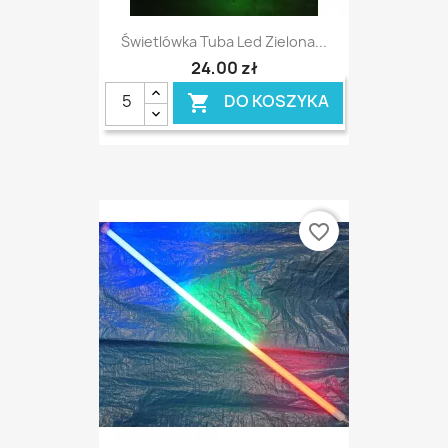
Świetlówka Tuba Led Zielona...
24,00 zł
DO KOSZYKA

favorite_border