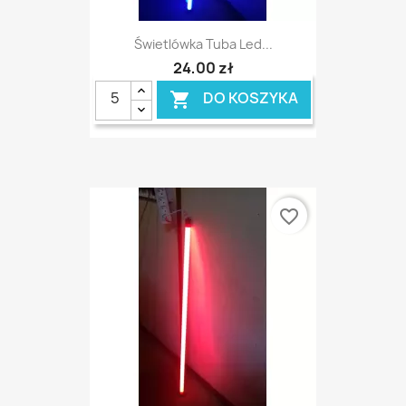
Świetlówka Tuba Led...
24,00 zł
DO KOSZYKA

favorite_border