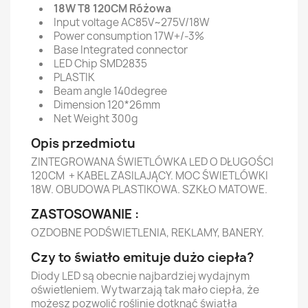
18W T8 120CM Różowa
Input voltage AC85V~275V/18W
Power consumption 17W+/-3%
Base Integrated connector
LED Chip SMD2835
PLASTIK
Beam angle 140degree
Dimension 120*26mm
Net Weight 300g
Opis przedmiotu
ZINTEGROWANA ŚWIETLÓWKA LED O DŁUGOŚCI
120CM + KABEL ZASILAJĄCY. MOC ŚWIETLÓWKI
18W. OBUDOWA PLASTIKOWA. SZKŁO MATOWE.
ZASTOSOWANIE :
OZDOBNE PODŚWIETLENIA, REKLAMY, BANERY.
Czy to światło emituje dużo ciepła?
Diody LED są obecnie najbardziej wydajnym
oświetleniem. Wytwarzają tak mało ciepła, że
możesz pozwolić roślinie dotknąć światła