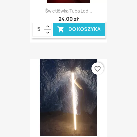
Świetlówka Tuba Led...
24,00 zł
DO KOSZYKA

favorite_border