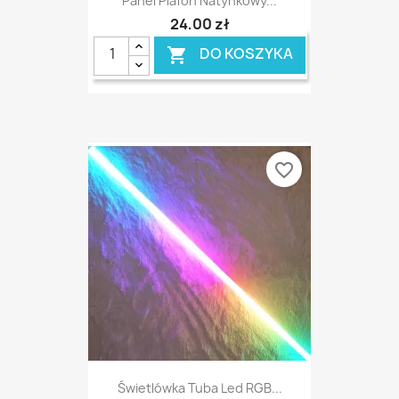
Panel Plafon Natynkowy...
24,00 zł
DO KOSZYKA

favorite_border
Świetlówka Tuba Led RGB...