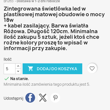
Brutto
Dostawa w 1-2 dni robocze
Zintegrowana świetlówka led w
plastikowej matowej obudowie o mocy
18w
+ kabel zasilający. Barwa światła
Różowa. Długość 120cm. Minimalna
ilość zakupu 5 sztuk, jeżeli ktoś chce
rożne kolory proszę to wpisać w
informacji przy zakupie.
Ilość

favorite_border
DODAJ DO KOSZYKA

Na stanie.
Minimalna ilość zamówienia tego produktu jest 5.
Udostępnij