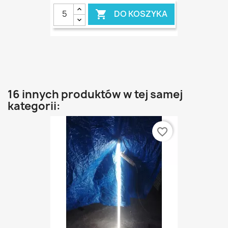
DO KOSZYKA

16 innych produktów w tej samej
kategorii:
favorite_border