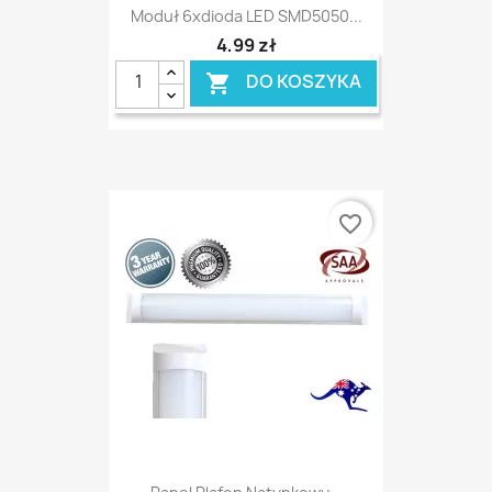
Moduł 6xdioda LED SMD5050...
4,99 zł
DO KOSZYKA

favorite_border