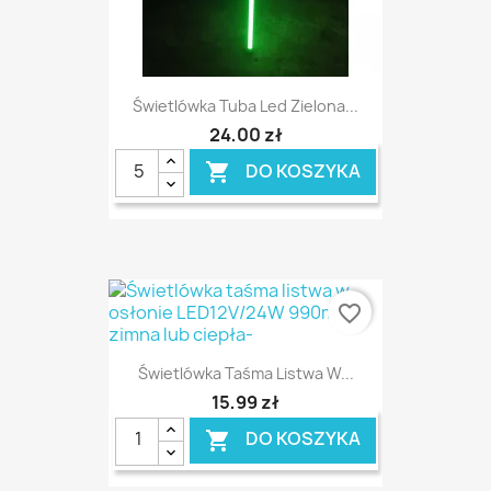
Świetlówka Tuba Led Zielona...
24,00 zł
DO KOSZYKA

favorite_border
Świetlówka Taśma Listwa W...
15,99 zł
DO KOSZYKA
