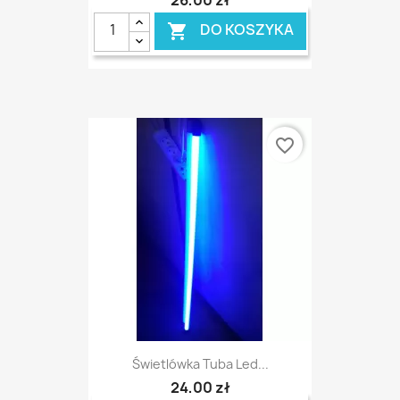
26,00 zł
DO KOSZYKA

favorite_border
Świetlówka Tuba Led...
24,00 zł