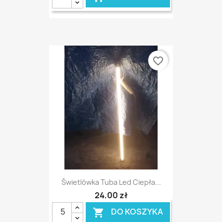
favorite_border
Świetlówka Tuba Led Ciepła...
24,00 zł
DO KOSZYKA
