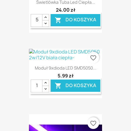
Świetlówka Tuba Led Ciepła...
24,00 zł
DO KOSZYKA

favorite_border
Moduł 9xdioda LED SMD5050...
5,99 zł
DO KOSZYKA

favorite_border