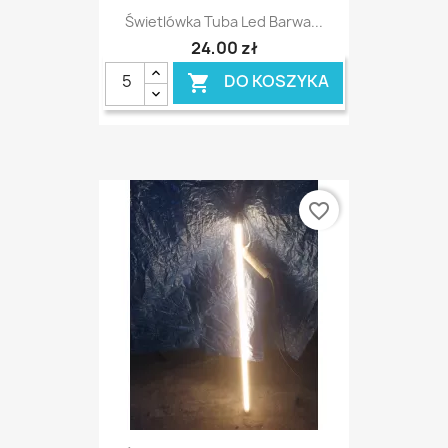
Świetlówka Tuba Led Barwa...
24,00 zł
DO KOSZYKA

favorite_border