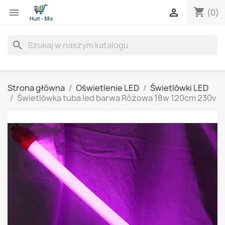
shopping_cart


(0)
search
Strona główna
Oświetlenie LED
Świetlówki LED
Świetlówka tuba led barwa Różowa 18w 120cm 230v