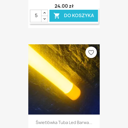
24,00 zł
DO KOSZYKA

favorite_border
Świetlówka Tuba Led Barwa...