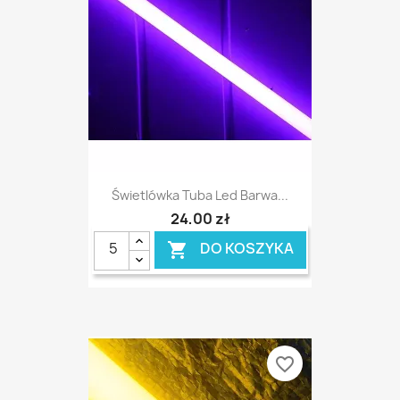
Świetlówka Tuba Led Barwa...
24,00 zł
DO KOSZYKA

favorite_border