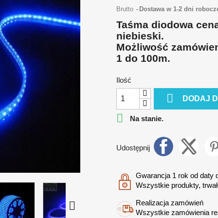
Brutto
Dostawa w 1-2 dni robocz
Taśma diodowa cena 
niebieski.
Możliwość zamówien
1 do 100m.
Ilość

DODAJ 

Na stanie.
Udostępnij
Gwarancja 1 rok od daty
Wszystkie produkty, trwał
Realizacja zamówień

Wszystkie zamówienia re