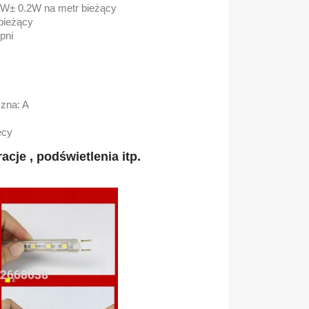
6W± 0.2W na metr bieżący
 bieżący
pni
zna: A
ęcy
cje , podświetlenia itp.