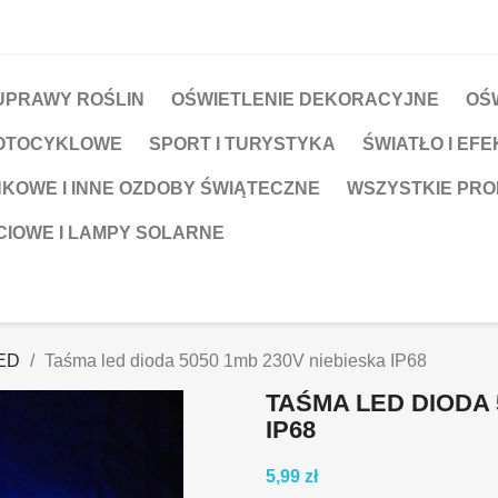
UPRAWY ROŚLIN
OŚWIETLENIE DEKORACYJNE
OŚ
OTOCYKLOWE
SPORT I TURYSTYKA
ŚWIATŁO I EFE
NKOWE I INNE OZDOBY ŚWIĄTECZNE
WSZYSTKIE PR
CIOWE I LAMPY SOLARNE
ED
Taśma led dioda 5050 1mb 230V niebieska IP68
TAŚMA LED DIODA 
IP68
5,99 zł