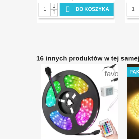

DO KOSZYKA
16 innych produktów w tej samej
PAK
favorite_b