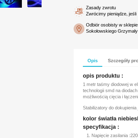
Zasady zwrotu
Zwrócimy pieniądze, jeśli
Odbiór osobisty w sklepi
Sokołowskiego Grzymały
Opis
Szczegóły pr
opis produktu :
1 metr taśmy diodowej w e
technologii smd na diodach 
możliwością cięcia i łączen
Stabilizatory do dokupienia
kolor światła niebies
specyfikacja :
Napięcie zasilania :22