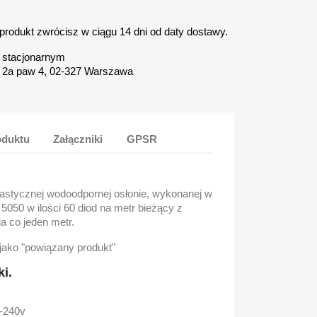
 produkt zwrócisz w ciągu 14 dni od daty dostawy.
e stacjonarnym
 2a paw 4, 02-327 Warszawa
oduktu
Załączniki
GPSR
lastycznej wodoodpornej osłonie, wykonanej w
5050 w ilości 60 diod na metr bieżący z
ia co jeden metr.
 jako "powiązany produkt"
ki.
0-240v