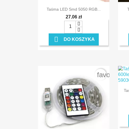

Szybki podgląd
Taśma LED Smd 5050 RGB...
27,06 zł

DO KOSZYKA
favorite_b
Ta