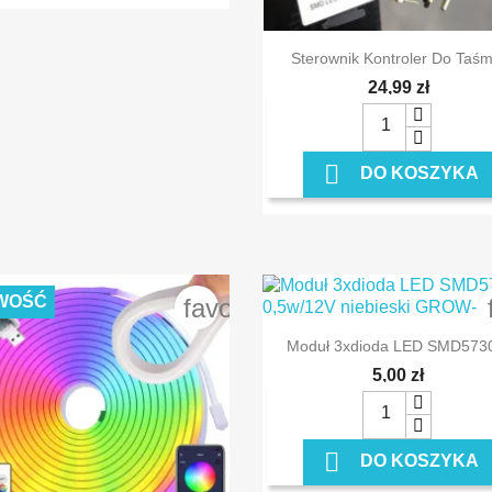

Szybki podgląd
Sterownik Kontroler Do Taśm.
24,99 zł

DO KOSZYKA
WOŚĆ
order
favorite_border

Szybki podgląd
Moduł 3xdioda LED SMD5730
5,00 zł

DO KOSZYKA