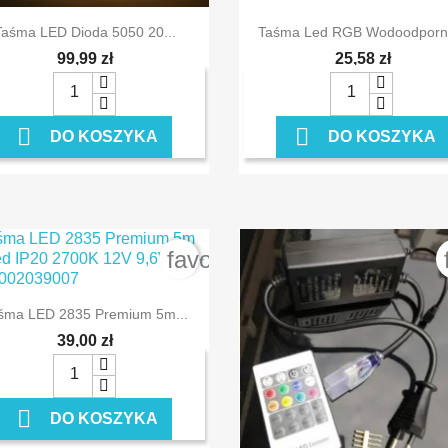


Szybki podgląd
Szybki podgląd
Taśma LED Dioda 5050 20...
Taśma Led RGB Wodoodporna
99,99 zł
25,58 zł


DO KOSZYKA
DO KOSZYKA
order
favorite_border

Szybki podgląd
śma LED 2835 Premium 5m...
39,00 zł

DO KOSZYKA