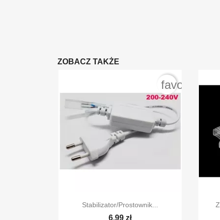
ZOBACZ TAKŻE
favorite_bo

Szybki podgląd
Stabilizator/prostownik...
Z
6,99 zł