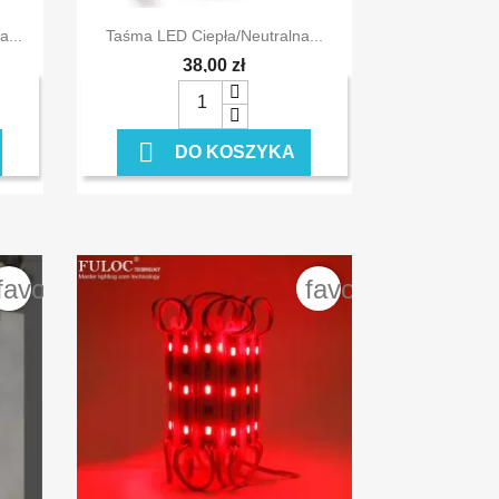

Szybki podgląd
...
Taśma LED Ciepła/neutralna...
38,00 zł

DO KOSZYKA
favorite_border
favorite_border