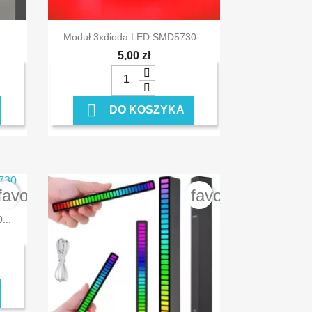

Szybki podgląd
..
Moduł 3xdioda LED SMD5730...
5,00 zł

DO KOSZYKA
favorite_border
favorite_border
...