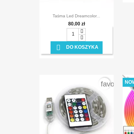

Szybki podgląd
Taśma Led Dreamcolor...
80,00 zł

DO KOSZYKA
NO
favorite_b