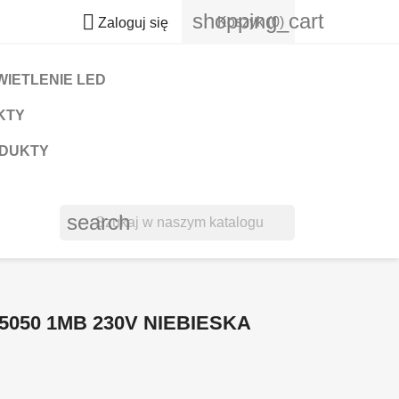
shopping_cart

Koszyk
(0)
Zaloguj się
WIETLENIE LED
KTY
ODUKTY
search
5050 1MB 230V NIEBIESKA