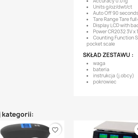
Accuracy 0.01g
Units g/oz/dwt/ct
Auto Off 90 second
Tare Range Tare full
Display LCD with bac
Power CR2032 3V x 1
Counting Function S
pocket scale
SKŁAD ZESTAWU :
waga
bateria
instrukcja (j.obcy)
pokrowiec
 kategorii:
favorite_border
fa