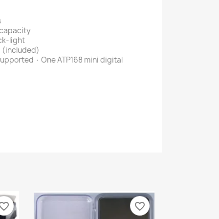
s
 capacity
k-light
 (included)
upported · One ATP168 mini digital
vorite_border
favorite_border