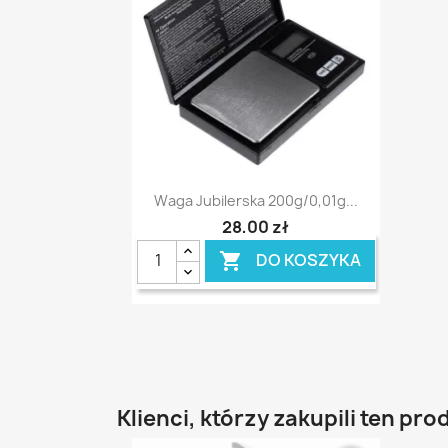
Szybki podgląd

Waga Jubilerska 200g/0,01g...
28,00 zł
DO KOSZYKA

Klienci, którzy zakupili ten pro