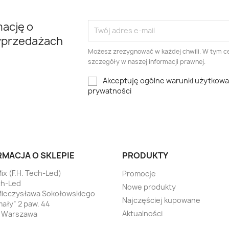
mację o
yprzedażach
Możesz zrezygnować w każdej chwili. W tym ce
szczegóły w naszej informacji prawnej.
Akceptuję ogólne warunki użytkowani
prywatności
am
RMACJA O SKLEPIE
PRODUKTY
ix (F.H. Tech-Led)
Promocje
ch-Led
Nowe produkty
Mieczysława Sokołowskiego
Najczęściej kupowane
ały” 2 paw. 44
Aktualności
7 Warszawa