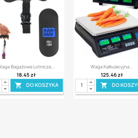
Szybki podgląd
Szybki podgląd


Waga Bagażowa Lotnicza...
Waga Kalkulacyjna...
18,45 zł
125,46 zł
DO KOSZYKA
DO KOSZY

