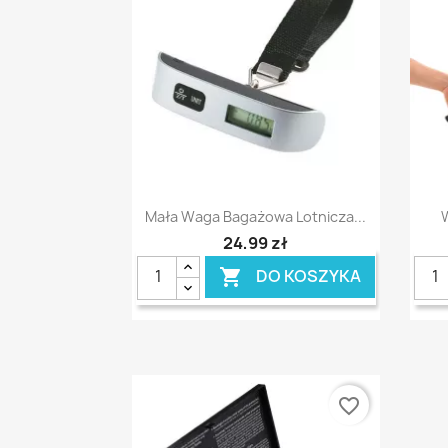
Szybki podgląd

Mała Waga Bagażowa Lotnicza...
24,99 zł
DO KOSZYKA

favorite_border