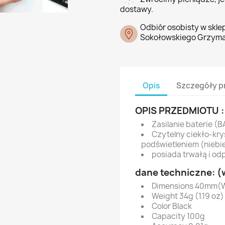
dostawy.
Odbiór osobisty w skle
Sokołowskiego Grzyma
Opis
Szczegóły p
OPIS PRZEDMIOTU :
Zasilanie baterie (
Czytelny ciekło-kry
podświetleniem (niebi
posiada trwałą i odp
dane techniczne: (
Dimensions 40mm(W
Weight 34g (1.19 oz)
Color Black
Capacity 100g