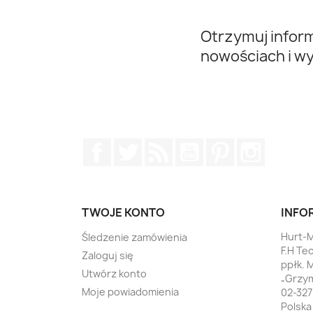
Otrzymuj infor
nowościach i w
Facebook
Twitter
Rss
YouTube
Pinterest
Instagr
TWOJE KONTO
INFO
Hurt-M
Śledzenie zamówienia
F.H Te
Zaloguj się
ppłk. 
Utwórz konto
„Grzym
Moje powiadomienia
02-32
Polska