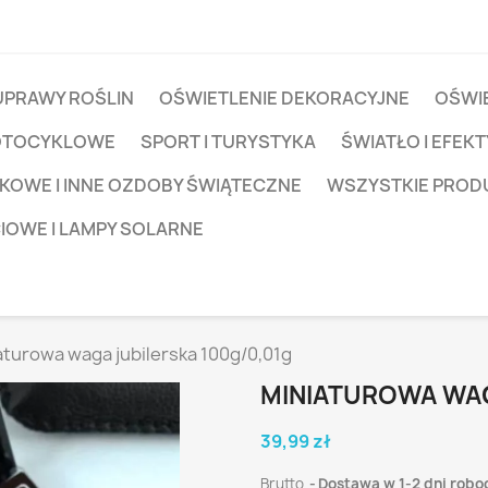
UPRAWY ROŚLIN
OŚWIETLENIE DEKORACYJNE
OŚWIE
OTOCYKLOWE
SPORT I TURYSTYKA
ŚWIATŁO I EFEKT
KOWE I INNE OZDOBY ŚWIĄTECZNE
WSZYSTKIE PROD
CIOWE I LAMPY SOLARNE
aturowa waga jubilerska 100g/0,01g
MINIATUROWA WAG
39,99 zł
Brutto
Dostawa w 1-2 dni robo