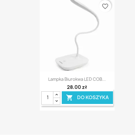
favorite_border
Szybki podgląd

Lampka Biurokwa LED COB...
28,00 zł
DO KOSZYKA
