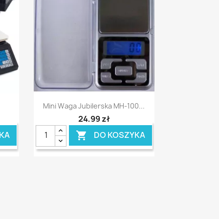
Szybki podgląd

Mini Waga Jubilerska MH-100...
24,99 zł
KA
DO KOSZYKA
