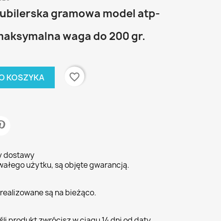
ubilerska gramowa model atp-
maksymalna waga do 200 gr.
favorite_border
O KOSZYKA
ty dostawy
wałego użytku, są objęte gwarancją.
realizowane są na bieżąco.
li produkt zwrócisz w ciągu 14 dni od daty