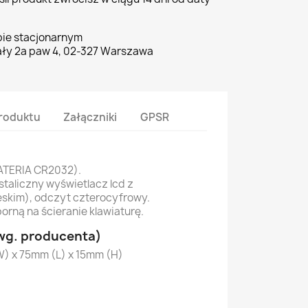
pie stacjonarnym
ły 2a paw 4, 02-327 Warszawa
roduktu
Załączniki
GPSR
BATERIA CR2032).
staliczny wyświetlacz lcd z
eskim), odczyt czterocyfrowy.
orną na ścieranie klawiaturę.
wg. producenta)
) x 75mm (L) x 15mm (H)