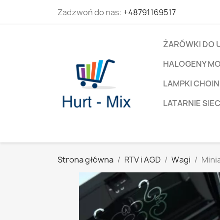
Zadzwoń do nas:
+48791169517
ŻARÓWKI DO 
HALOGENY M
LAMPKI CHOIN
LATARNIE SIE
Strona główna
RTV i AGD
Wagi
Mini