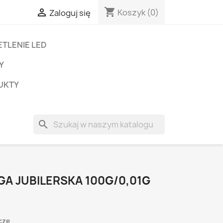
shopping_cart

Koszyk
(0)
Zaloguj się
TLENIE LED
Y
UKTY
search
A JUBILERSKA 100G/0,01G
cze