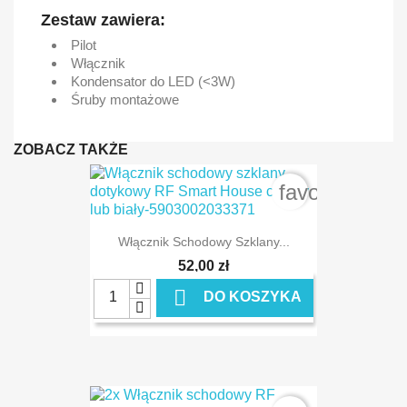
Zestaw zawiera:
Pilot
Włącznik
Kondensator do LED (<3W)
Śruby montażowe
ZOBACZ TAKŻE
favorite_bord
Włącznik Schodowy Szklany...
52,00 zł

DO KOSZYKA