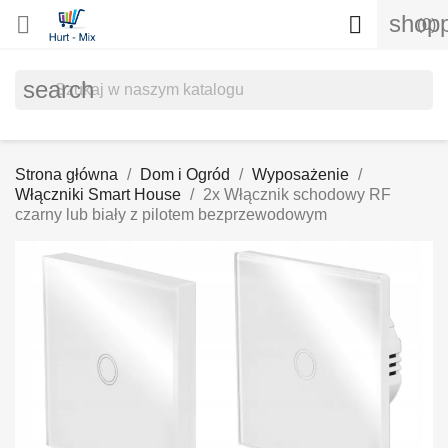
shopp


(0)
search
Strona główna
Dom i Ogród
Wyposażenie
Włączniki Smart House
2x Włącznik schodowy RF
czarny lub biały z pilotem bezprzewodowym