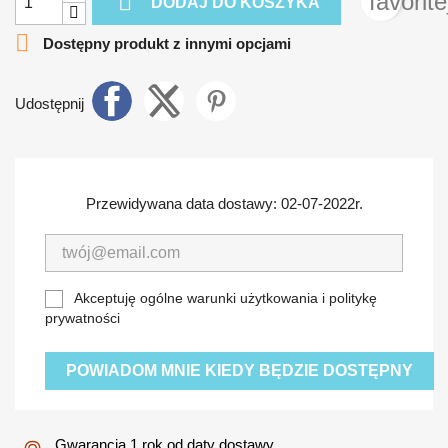

favorit
DODAJ DO KOSZYKA

Dostępny produkt z innymi opcjami
Udostępnij
Przewidywana data dostawy: 02-07-2022r.
Akceptuję ogólne warunki użytkowania i politykę
prywatności
POWIADOM MNIE KIEDY BĘDZIE DOSTĘPNY
Gwarancja 1 rok od daty dostawy