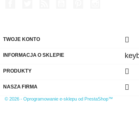
Facebook
Twitter
Rss
YouTube
Pinterest
Instagram

TWOJE KONTO
key
INFORMACJA O SKLEPIE

PRODUKTY

NASZA FIRMA
© 2026 - Oprogramowanie e-sklepu od PrestaShop™