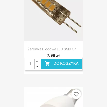
Żarówka Diodowa LED SMD G4...
7,99 zł
DO KOSZYKA

favorite_border