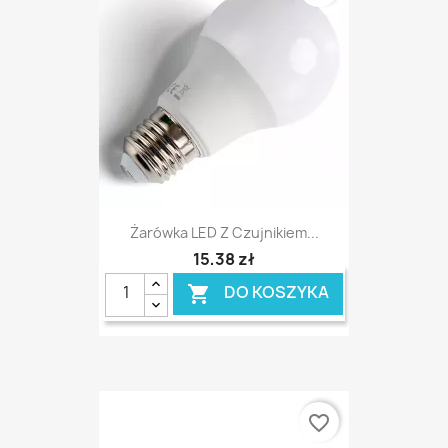
Żarówka LED Z Czujnikiem...
15,38 zł
DO KOSZYKA

favorite_border