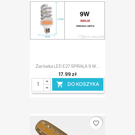
Żarówka LED E27 SPIRALA 9 W...
17,99 zł
DO KOSZYKA

favorite_border