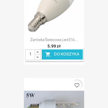
Żarówka Świecowa Led E14...
5,99 zł
DO KOSZYKA

favorite_border