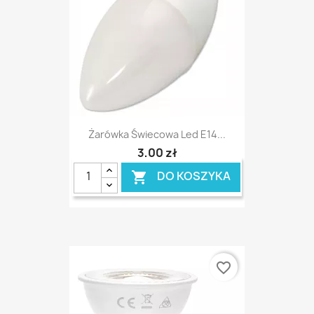
Żarówka Świecowa Led E14...
3,00 zł
DO KOSZYKA

favorite_border