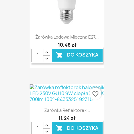
Żarówka Ledowa Mleczna E27...
10,48 zł
DO KOSZYKA

favorite_border
Żarówka Reflektorek...
11,24 zł
DO KOSZYKA
