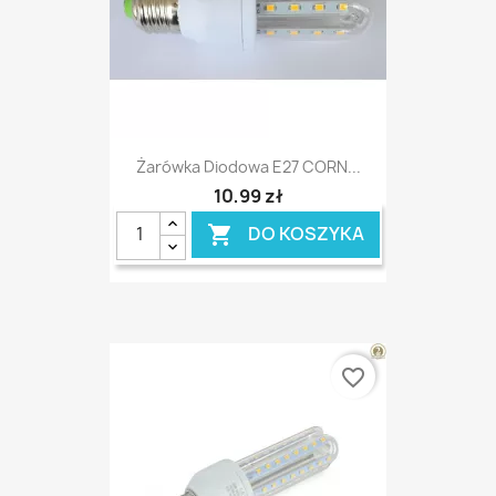
Żarówka Diodowa E27 CORN...
10,99 zł
DO KOSZYKA

favorite_border