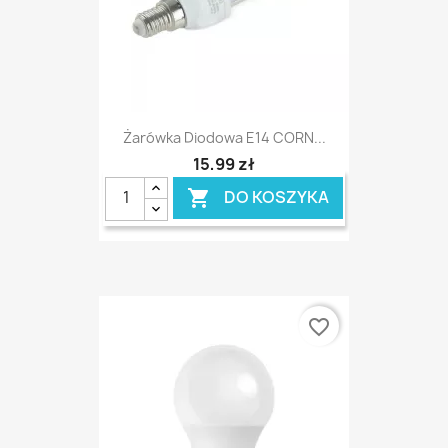
Żarówka Diodowa E14 CORN...
15,99 zł
DO KOSZYKA

favorite_border