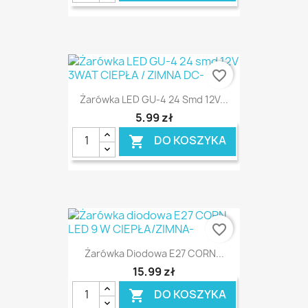
favorite_border
Żarówka LED GU-4 24 Smd 12V...
5,99 zł
DO KOSZYKA

favorite_border
Żarówka Diodowa E27 CORN...
15,99 zł
DO KOSZYKA
