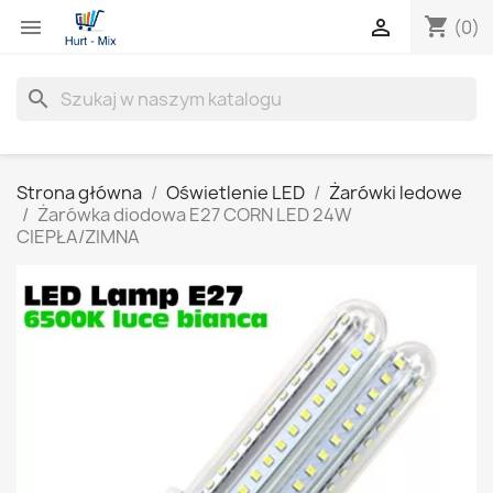
shopping_cart


(0)
search
Strona główna
Oświetlenie LED
Żarówki ledowe
Żarówka diodowa E27 CORN LED 24W
CIEPŁA/ZIMNA