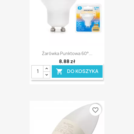
Żarówka Punktowa 60°...
8,88 zł
DO KOSZYKA

favorite_border