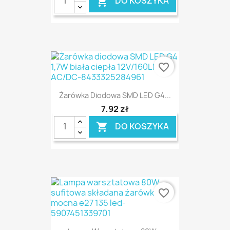
DO KOSZYKA

favorite_border
Żarówka Diodowa SMD LED G4...
7,92 zł
DO KOSZYKA

favorite_border