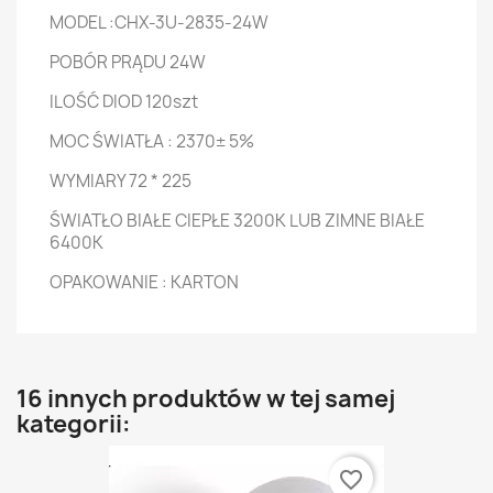
MODEL :CHX-3U-2835-24W
POBÓR PRĄDU 24W
ILOŚĆ DIOD 120szt
MOC ŚWIATŁA : 2370± 5%
WYMIARY 72 * 225
ŚWIATŁO BIAŁE CIEPŁE 3200K LUB ZIMNE BIAŁE
6400K
OPAKOWANIE : KARTON
16 innych produktów w tej samej
kategorii:
favorite_border