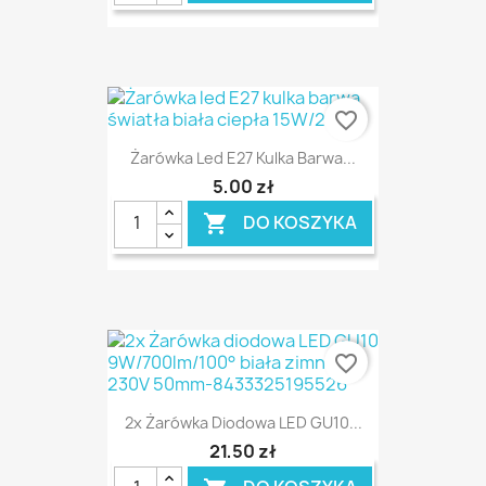
favorite_border
Żarówka Led E27 Kulka Barwa...
5,00 zł
DO KOSZYKA

favorite_border
2x Żarówka Diodowa LED GU10...
21,50 zł