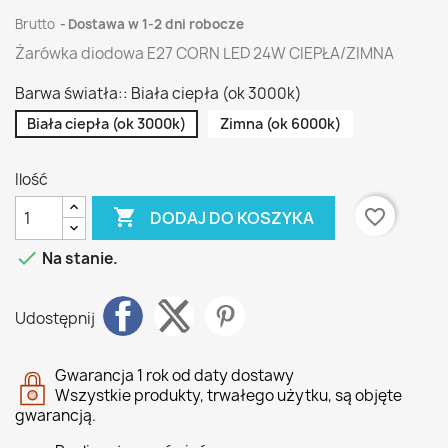
Brutto
Dostawa w 1-2 dni robocze
Żarówka diodowa E27 CORN LED 24W CIEPŁA/ZIMNA
Barwa światła:: Biała ciepła (ok 3000k)
Biała ciepła (ok 3000k)
Zimna (ok 6000k)
Ilość

favorite_border
DODAJ DO KOSZYKA

Na stanie.
Udostępnij
Gwarancja 1 rok od daty dostawy
Wszystkie produkty, trwałego użytku, są objęte
gwarancją.