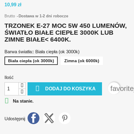
10,99 zł
Brutto
Dostawa w 1-2 dni robocze
TRZONEK E-27 MOC 5W 450 LUMENÓW,
ŚWIATŁO BIAŁE CIEPŁE 3000K LUB
ZIMNE BIAŁE< 6400K.
Barwa światła:: Biała ciepła (ok 3000k)
Biała ciepła (ok 3000k)
Zimna (ok 6000k)
Ilość

favorit
DODAJ DO KOSZYKA

Na stanie.
Udostępnij