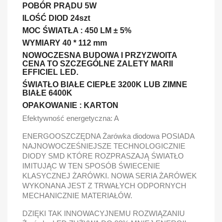
POBÓR PRĄDU 5W
ILOŚĆ DIOD 24szt
MOC ŚWIATŁA : 450 LM ± 5%
WYMIARY 40 * 112 mm
NOWOCZESNA BUDOWA I PRZYZWOITA
CENA TO SZCZEGÓLNE ZALETY MARII
EFFICIEL LED.
ŚWIATŁO BIAŁE CIEPŁE 3200K LUB ZIMNE
BIAŁE 6400K
OPAKOWANIE : KARTON
Efektywność energetyczna: A
ENERGOOSZCZĘDNA Żarówka diodowa POSIADA
NAJNOWOCZEŚNIEJSZE TECHNOLOGICZNIE
DIODY SMD KTÓRE ROZPRASZAJĄ ŚWIATŁO
IMITUJĄC W TEN SPOSÓB ŚWIECENIE
KLASYCZNEJ ŻARÓWKI. NOWA SERIA ŻARÓWEK
WYKONANA JEST Z TRWAŁYCH ODPORNYCH
MECHANICZNIE MATERIAŁÓW.
DZIĘKI TAK INNOWACYJNEMU ROZWIĄZANIU