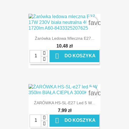
favorite_bord
Żarówka Ledowa Mleczna E27...
10,48 zł

DO KOSZYKA
favorite_bord
ŻARÓWKA HS-SL-E27 Led 5 W...
7,99 zł

DO KOSZYKA