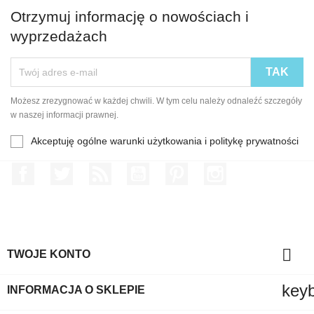
Otrzymuj informację o nowościach i
wyprzedażach
Możesz zrezygnować w każdej chwili. W tym celu należy odnaleźć szczegóły
w naszej informacji prawnej.
Akceptuję ogólne warunki użytkowania i politykę prywatności
Facebook
Twitter
Rss
YouTube
Pinterest
Instagram

TWOJE KONTO
key
INFORMACJA O SKLEPIE