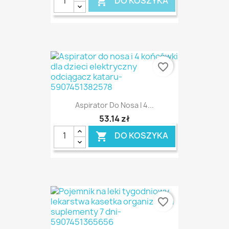
DO KOSZYKA

favorite_border
Aspirator Do Nosa I 4...
53,14 zł
DO KOSZYKA

favorite_border