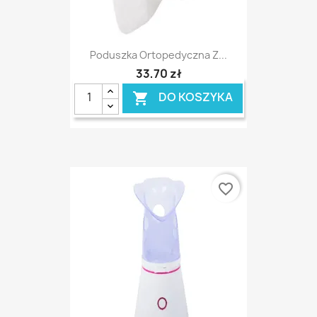
Poduszka Ortopedyczna Z...
33,70 zł
DO KOSZYKA

favorite_border