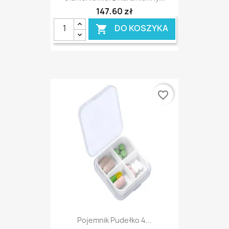
147,60 zł
DO KOSZYKA

favorite_border
Pojemnik Pudełko 4...