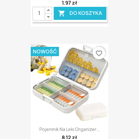
1,97 zł
DO KOSZYKA

NOWOŚĆ
favorite_border
Pojemnik Na Leki Organizer...
8,12 zł