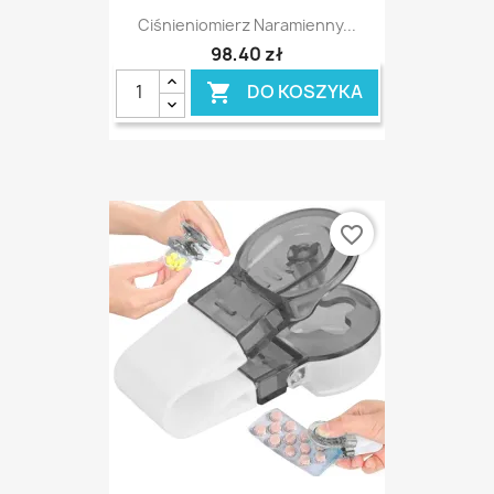
Ciśnieniomierz Naramienny...
98,40 zł
DO KOSZYKA

favorite_border