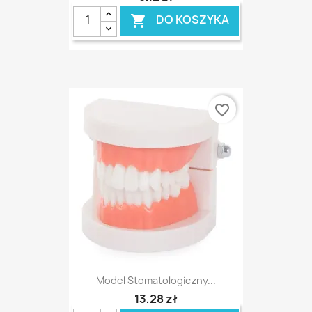
DO KOSZYKA

favorite_border
Model Stomatologiczny...
13,28 zł