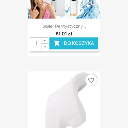
Skaler Dentystyczny...
61,01 zł
DO KOSZYKA

favorite_border