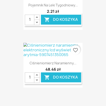
Pojemnik Na Leki Tygodniowy...
2,21 zł
DO KOSZYKA

favorite_border
Ciśnieniomierz Naramienny...
48,46 zł
DO KOSZYKA
