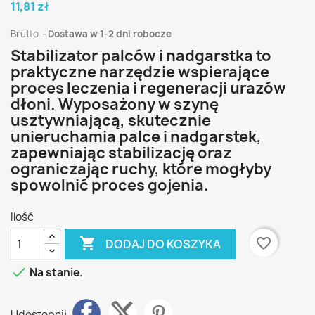
11,81 zł
Brutto
Dostawa w 1-2 dni robocze
Stabilizator palców i nadgarstka to
praktyczne narzędzie wspierające
proces leczenia i regeneracji urazów
dłoni. Wyposażony w szynę
usztywniającą, skutecznie
unieruchamia palce i nadgarstek,
zapewniając stabilizację oraz
ograniczając ruchy, które mogłyby
spowolnić proces gojenia.
Ilość

favorite_border
DODAJ DO KOSZYKA

Na stanie.
Udostępnij