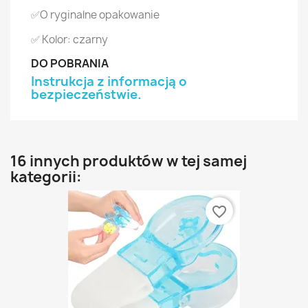
✅O ryginalne opakowanie
✅ Kolor: czarny
DO POBRANIA
Instrukcja z informacją o
bezpieczeństwie.
16 innych produktów w tej samej
kategorii:
favorite_border