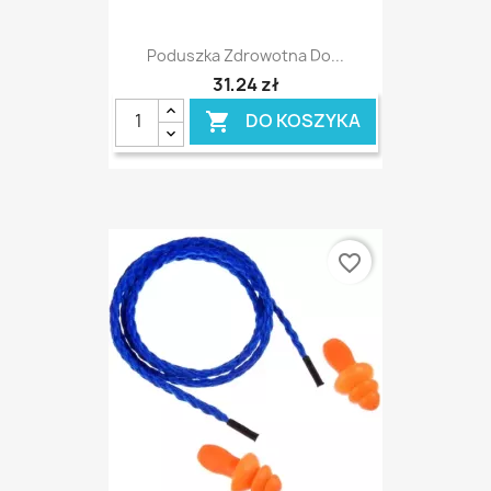
Poduszka Zdrowotna Do...
31,24 zł
DO KOSZYKA

favorite_border