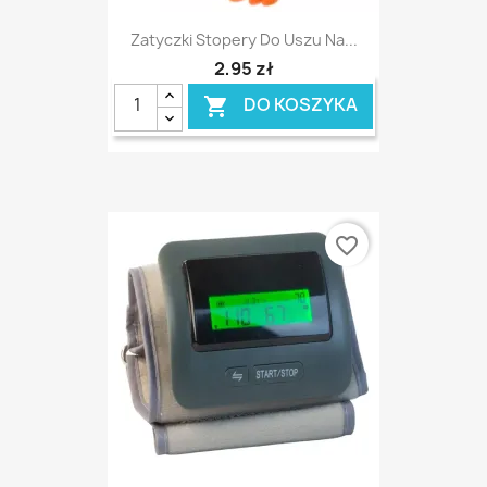
Zatyczki Stopery Do Uszu Na...
2,95 zł
DO KOSZYKA

favorite_border