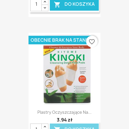
DO KOSZYKA

OBECNIE BRAK NA STANIE
favorite_border
Plastry Oczyszczające Na...
3,94 zł