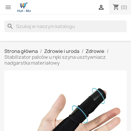
shopping_cart


(0)
search
Strona główna
Zdrowie i uroda
Zdrowie
Stabilizator palców u ręki szyna usztywniacz
nadgarstka materiałowy