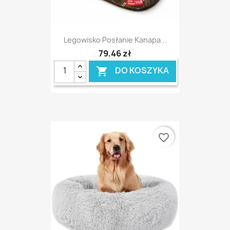
Legowisko Posłanie Kanapa...
79,46 zł
DO KOSZYKA

favorite_border