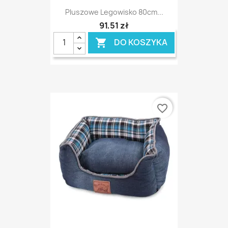
Pluszowe Legowisko 80cm...
91,51 zł
DO KOSZYKA

favorite_border