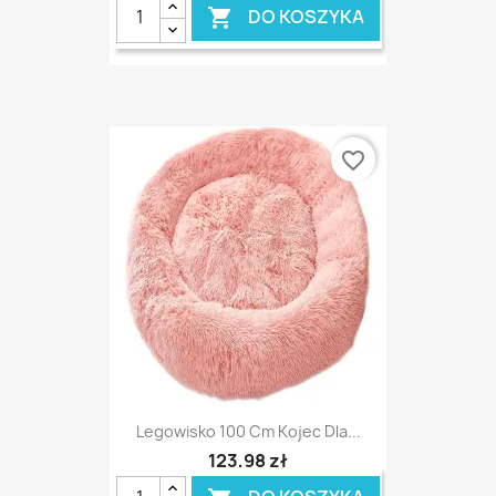
DO KOSZYKA

favorite_border
Legowisko 100 Cm Kojec Dla...
123,98 zł