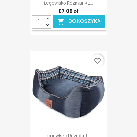
Legowisko Rozmiar XL...
87,08 zł
DO KOSZYKA

favorite_border
Legowisko Rozmiar L...