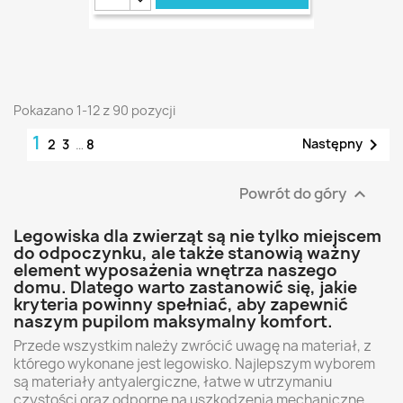
Pokazano 1-12 z 90 pozycji
1

Następny
2
3
…
8
Powrót do góry

Legowiska dla zwierząt są nie tylko miejscem
do odpoczynku, ale także stanowią ważny
element wyposażenia wnętrza naszego
domu. Dlatego warto zastanowić się, jakie
kryteria powinny spełniać, aby zapewnić
naszym pupilom maksymalny komfort.
Przede wszystkim należy zwrócić uwagę na materiał, z
którego wykonane jest legowisko. Najlepszym wyborem
są materiały antyalergiczne, łatwe w utrzymaniu
czystości oraz odporne na uszkodzenia mechaniczne.