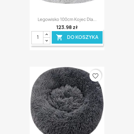
Legowisko 100cm Kojec Dla...
123,98 zł
DO KOSZYKA

favorite_border