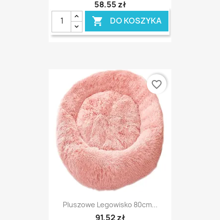
58,55 zł
DO KOSZYKA

favorite_border
Pluszowe Legowisko 80cm...
91,52 zł