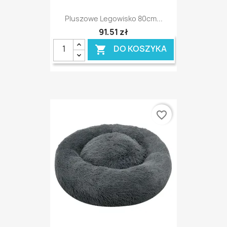
Pluszowe Legowisko 80cm...
91,51 zł
DO KOSZYKA

favorite_border