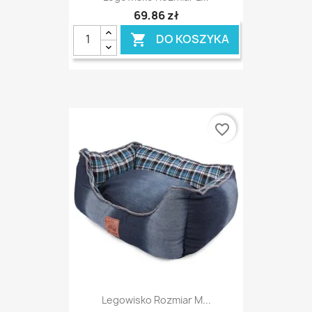
69,86 zł
DO KOSZYKA

favorite_border
Legowisko Rozmiar M...