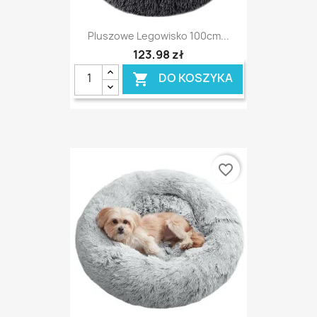
Pluszowe Legowisko 100cm...
123,98 zł
DO KOSZYKA

favorite_border