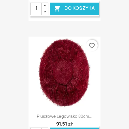
DO KOSZYKA

favorite_border
Pluszowe Legowisko 80cm...
91,51 zł