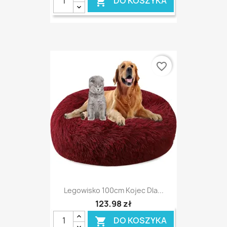
DO KOSZYKA

favorite_border
Legowisko 100cm Kojec Dla...
123,98 zł
DO KOSZYKA
