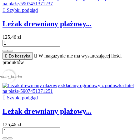

Szybki podgląd
Leżak drewniany plażowy...
125,46 zł

W magazynie nie ma wystarczającej ilości

Do koszyka
produktów
vorite_border

Szybki podgląd
Leżak drewniany plażowy...
125,46 zł