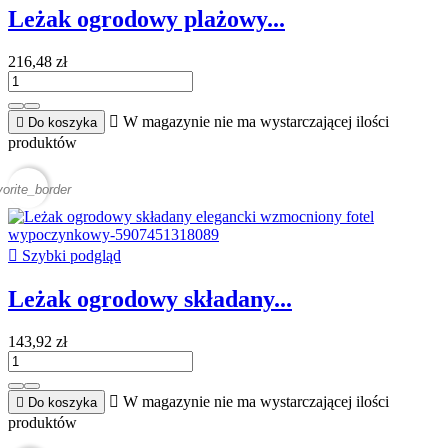
Leżak ogrodowy plażowy...
216,48 zł

W magazynie nie ma wystarczającej ilości

Do koszyka
produktów
vorite_border

Szybki podgląd
Leżak ogrodowy składany...
143,92 zł

W magazynie nie ma wystarczającej ilości

Do koszyka
produktów