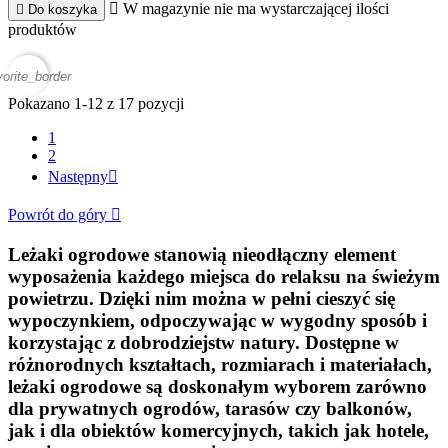

W magazynie nie ma wystarczającej ilości

Do koszyka
produktów
vorite_border
Pokazano 1-12 z 17 pozycji
1
2
Następny

Powrót do góry

Leżaki ogrodowe stanowią nieodłączny element
wyposażenia każdego miejsca do relaksu na świeżym
powietrzu. Dzięki nim można w pełni cieszyć się
wypoczynkiem, odpoczywając w wygodny sposób i
korzystając z dobrodziejstw natury. Dostępne w
różnorodnych kształtach, rozmiarach i materiałach,
leżaki ogrodowe są doskonałym wyborem zarówno
dla prywatnych ogrodów, tarasów czy balkonów,
jak i dla obiektów komercyjnych, takich jak hotele,