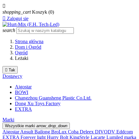

shopping_cart
Koszyk
(0)

Zaloguj się
search
Strona główna
Dom i Ogród
Ogród
Leżaki

Tak
Dostawcy
Aigostar
BOWI
Changzhou Guansheng Plastic Co.Ltd.
Dong Xu Toys Factory
EXTRA
Marki
Wszystkie marki
arrow_drop_down
Aigostar
Ansult
Bailong
BroLux
Coba
Deleex
DIVODV
Eddcom
EXTRA
Forever light
Hurry Bolt
KingStyle
Lacarte
Lumiled
marka