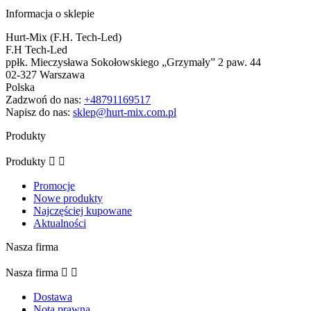
Informacja o sklepie
Hurt-Mix (F.H. Tech-Led)
F.H Tech-Led
ppłk. Mieczysława Sokołowskiego „Grzymały” 2 paw. 44
02-327 Warszawa
Polska
Zadzwoń do nas:
+48791169517
Napisz do nas:
sklep@hurt-mix.com.pl
Produkty
Produkty


Promocje
Nowe produkty
Najczęściej kupowane
Aktualności
Nasza firma
Nasza firma


Dostawa
Nota prawna