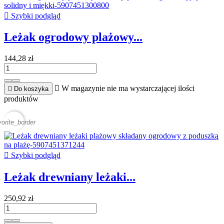

Szybki podgląd
Leżak ogrodowy plażowy...
144,28 zł

W magazynie nie ma wystarczającej ilości

Do koszyka
produktów
vorite_border

Szybki podgląd
Leżak drewniany leżaki...
250,92 zł