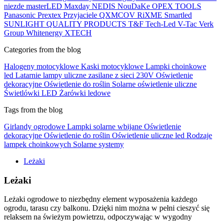
niezde
masterLED
Maxday
NEDIS
NouDaKe
OPEX TOOLS
Panasonic
Prextex
Przyjaciele
QXMCOV
RiXME
Smartled
SUNLIGHT QUALITY PRODUCTS
T&F
Tech-Led
V-Tac
Verk
Group
Whitenergy
XTECH
Categories from the blog
Halogeny motocyklowe
Kaski motocyklowe
Lampki choinkowe
led
Latarnie lampy uliczne zasilane z sieci 230V
Oświetlenie
dekoracyjne
Oświetlenie do roślin
Solarne oświetlenie uliczne
Świetlówki LED
Żarówki ledowe
Tags from the blog
Girlandy ogrodowe
Lampki solarne wbijane
Oświetlenie
dekoracyjne
Oświetlenie do roślin
Oświetlenie uliczne led
Rodzaje
lampek choinkowych
Solarne systemy
Leżaki
Leżaki
Leżaki ogrodowe to niezbędny element wyposażenia każdego
ogrodu, tarasu czy balkonu. Dzięki nim można w pełni cieszyć się
relaksem na świeżym powietrzu, odpoczywając w wygodny