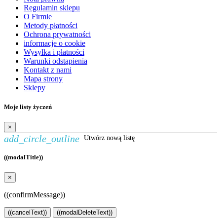
Regulamin sklepu
O Firmie
Metody płatności
Ochrona prywatności
informacje o cookie
Wysyłka i płatności
Warunki odstąpienia
Kontakt z nami
Mapa strony
Sklepy
Moje listy życzeń
×
add_circle_outline
Utwórz nową listę
((modalTitle))
×
((confirmMessage))
((cancelText))
((modalDeleteText))