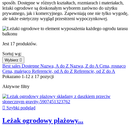
sposób. Dostępne w różnych kształtach, rozmiarach i materiałach,
leżaki ogrodowe są doskonałym wyborem zarówno do użytku
prywatnego, jak i komercyjnego. Zapewniają one nie tylko wygodę,
ale także estetyczny wygląd przestrzeni wypoczynkowej.
Jest 17 produktów.
Sortuj wg:
Wybierz

Best sales
Dostępne
Nazwa, A do Z
Nazwa, Z do A
Cena, rosnąco
Cena, malejąco
Referencje, od A do Z
Referencje, od Z do A
Pokazano 1-12 z 17 pozycji
Aktywne filtry

Szybki podgląd
Leżak ogrodowy plażowy...