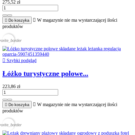
275,52 zł

W magazynie nie ma wystarczającej ilości

Do koszyka
produktów
vorite_border

Szybki podgląd
Łóżko turystyczne polowe...
223,86 zł

W magazynie nie ma wystarczającej ilości

Do koszyka
produktów
vorite_border