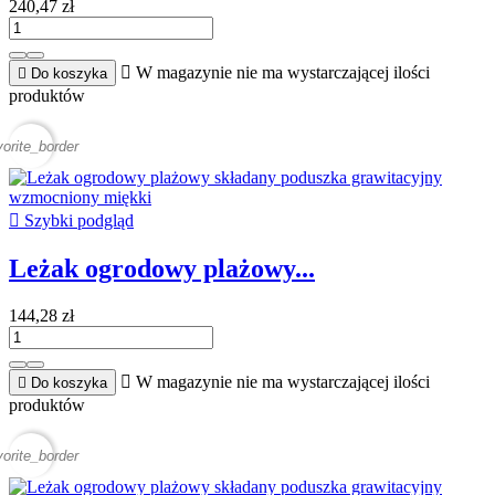
240,47 zł

W magazynie nie ma wystarczającej ilości

Do koszyka
produktów
vorite_border

Szybki podgląd
Leżak ogrodowy plażowy...
144,28 zł

W magazynie nie ma wystarczającej ilości

Do koszyka
produktów
vorite_border