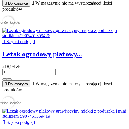

W magazynie nie ma wystarczającej ilości

Do koszyka
produktów
vorite_border

Szybki podgląd
Leżak ogrodowy plażowy...
218,94 zł

W magazynie nie ma wystarczającej ilości

Do koszyka
produktów
vorite_border

Szybki podgląd