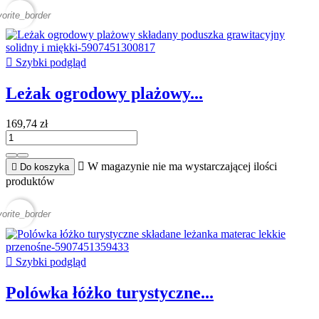
vorite_border

Szybki podgląd
Leżak ogrodowy plażowy...
169,74 zł

W magazynie nie ma wystarczającej ilości

Do koszyka
produktów
vorite_border

Szybki podgląd
Polówka łóżko turystyczne...