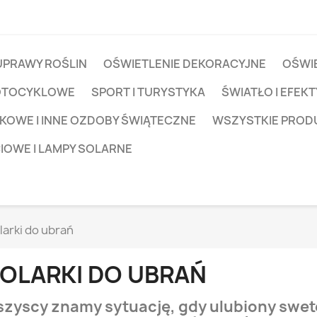
UPRAWY ROŚLIN
OŚWIETLENIE DEKORACYJNE
OŚWIE
OTOCYKLOWE
SPORT I TURYSTYKA
ŚWIATŁO I EFEKT
KOWE I INNE OZDOBY ŚWIĄTECZNE
WSZYSTKIE PROD
CIOWE I LAMPY SOLARNE
larki do ubrań
OLARKI DO UBRAŃ
zyscy znamy sytuację, gdy ulubiony swete