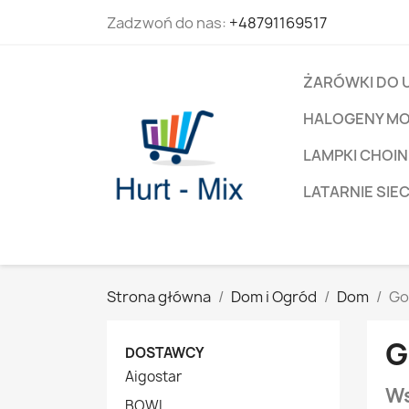
Zadzwoń do nas:
+48791169517
ŻARÓWKI DO 
HALOGENY M
LAMPKI CHOIN
LATARNIE SIE
Strona główna
Dom i Ogród
Dom
Go
G
DOSTAWCY
Aigostar
Ws
BOWI