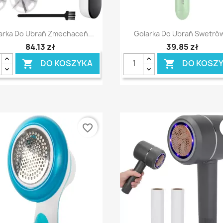
Szybki podgląd
Szybki podgląd


arka Do Ubrań Zmechaceń...
Golarka Do Ubrań Swetrów
84,13 zł
39,85 zł
DO KOSZYKA
DO KOSZ


favorite_border