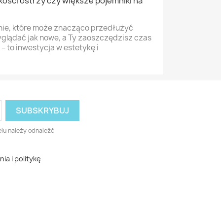
ości ostrzy czy większe pojemniki na
enie, które może znacząco przedłużyć
yglądać jak nowe, a Ty zaoszczędzisz czas
 – to inwestycja w estetykę i
lu należy odnaleźć
a i politykę