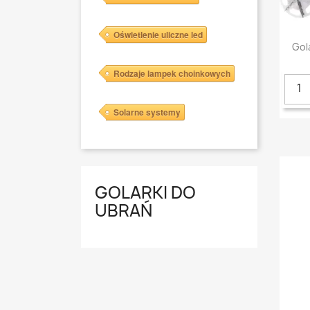
Oświetlenie uliczne led
Gol
Rodzaje lampek choinkowych
Solarne systemy
GOLARKI DO
UBRAŃ