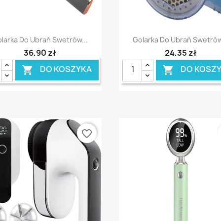
Szybki podgląd
Szybki podgląd


larka Do Ubrań Swetrów...
Golarka Do Ubrań Swetrów
36,90 zł
24,35 zł
DO KOSZYKA
DO KOSZ


favorite_border