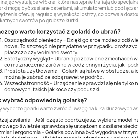
inając wystające włókna, które następnie trafiają do specjal
arki mogą być zasilane bateriami, akumulatorem lub podłączane
ądzenia oferują regulację wysokości ostrzy, co pozwala dosto
ikatnych swetrów po grubsze kurtki.
aczego warto korzystać z golarki do ubrań?
Oszczędność pieniędzy – Dzięki golarce możesz odświ
nowe. To szczególnie przydatne w przypadku droższych
płaszcze czy wełniane swetry.
Estetyczny wygląd – Ubrania pozbawione zmechaceń wygl
co ma znaczenie zarówno w codziennym życiu, jak i pod
Prostota użytkowania – Golarki są łatwe w obsłudze, a 
można je zabrać ze sobą nawet w podróż.
Wszechstronność – Urządzenie sprawdzi się nie tylko na
domowych, takich jak koce czy poduszki.
k wybrać odpowiednią golarkę?
y wyborze golarki warto zwrócić uwagę na kilka kluczowych a
zaj zasilania – Jeśli często podróżujesz, wybierz model n
owego świetnie sprawdzą się urządzenia zasilane sieci
miar i ergonomia – Golarka powinna być wygodna w trzym