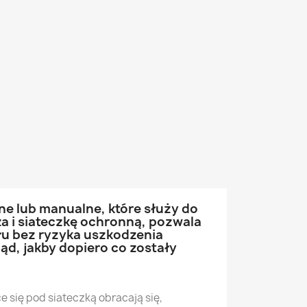
zne lub manualne, które służy do
 i siateczkę ochronną, pozwala
ału bez ryzyka uszkodzenia
ąd, jakby dopiero co zostały
e się pod siateczką obracają się,