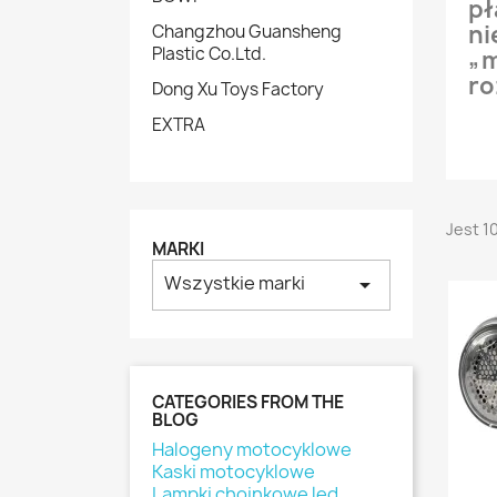
pł
ni
Changzhou Guansheng
Plastic Co.Ltd.
„m
ro
Dong Xu Toys Factory
EXTRA
Jest 1
MARKI
Wszystkie marki
arrow_drop_down
CATEGORIES FROM THE
BLOG
Halogeny motocyklowe
Kaski motocyklowe
Lampki choinkowe led