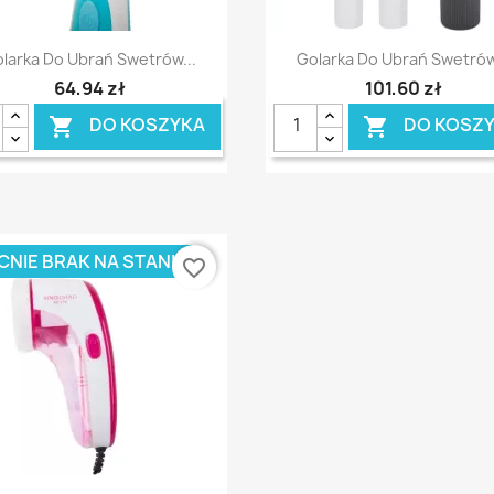
Szybki podgląd
Szybki podgląd


larka Do Ubrań Swetrów...
Golarka Do Ubrań Swetrów
64,94 zł
101,60 zł
DO KOSZYKA
DO KOSZ


CNIE BRAK NA STANIE
favorite_border