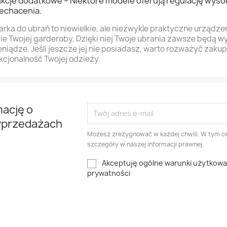
kcje dodatkowe – Niektóre modele oferują regulację wysok
echacenia.
arka do ubrań to niewielkie, ale niezwykle praktyczne urządz
ie Twojej garderoby. Dzięki niej Twoje ubrania zawsze będą w
ieniądze. Jeśli jeszcze jej nie posiadasz, warto rozważyć zakup
kcjonalność Twojej odzieży.
mację o
yprzedażach
Możesz zrezygnować w każdej chwili. W tym ce
szczegóły w naszej informacji prawnej.
Akceptuję ogólne warunki użytkowani
prywatności
am