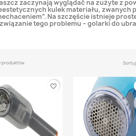
aszcz zaczynają wyglądać na zużyte z p
eestetycznych kulek materiału, zwanych 
echaceniem”. Na szczęście istnieje proste
związanie tego problemu – golarki do ubra
0 produktów.
Sortuj
favorite_border