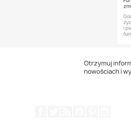
Fun
zm
Gol
życ
i p
fun
Otrzymuj infor
nowościach i w
Facebook
Twitter
Rss
YouTube
Pinterest
Instagr