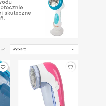
owodu
potocznie
 i skuteczne
ń.

 wg:
Wybierz
favorite_border
favorite_border