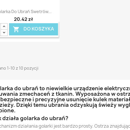
Szybki podgląd

larka Do Ubrań Swetrów...
20,42 zł
DO KOSZYKA

no 1-10 z 10 pozycji
larka do ubrań to niewielkie urządzenie elektryc
uwania zmechaceń z tkanin. Wyposażona w ostrza
 bezpieczne i precyzyjne usunięcie kulek materi
zieży. Dzięki temu ubrania odzyskują świeży wygl
pione.
k działa golarka do ubrań?
hanizm działania golarki jest bardzo prosty. Ostrza znajdując