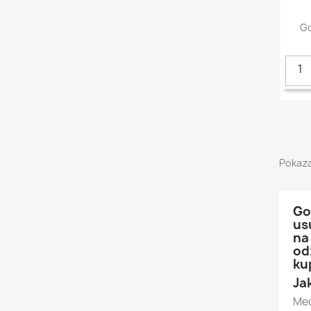
Go
Pokaza
Go
us
na
od
ku
Ja
Mec