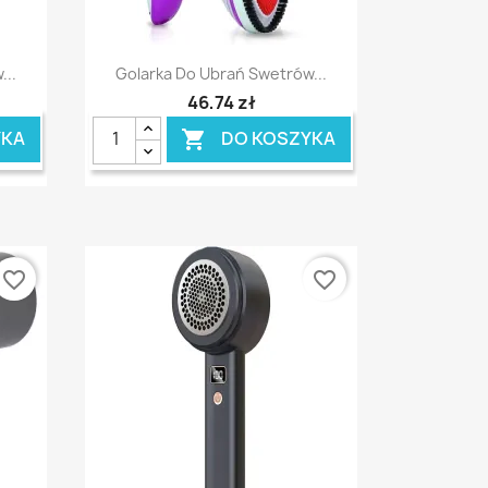
Szybki podgląd

...
Golarka Do Ubrań Swetrów...
46,74 zł
YKA
DO KOSZYKA

favorite_border
favorite_border