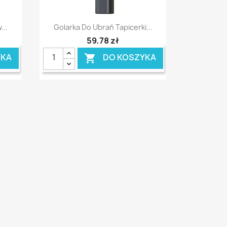
Szybki podgląd

...
Golarka Do Ubrań Tapicerki...
59,78 zł
YKA
DO KOSZYKA
