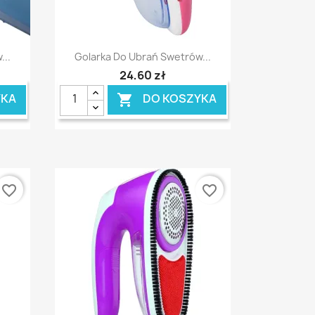
Szybki podgląd

...
Golarka Do Ubrań Swetrów...
24,60 zł
YKA
DO KOSZYKA

favorite_border
favorite_border