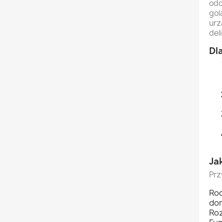
odc
gol
urz
del
Dl
Ja
Prz
Rod
dom
Roz