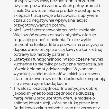
przypraw czy kawy bezpośrednio przed ich
użyciem pozwala zachować ich pełny aromat i
smak. Gotowe, zmielone produkty dostępne w
sklepach tracą swoje właściwości z upływem
czasu, co negatywnie wpływa na jakość
przygotowywanych potraw.
Możliwość dostosowania grubości mielenia:
Większość nowoczesnych młynków oferuje
regulację grubości mielenia. To niezwykle
przydatna funkcja, która pozwala na precyzyjne
dopasowanie przypraw czy kawy do konkretnej
potrawy lub metody parzenia.
Estetyka i funkcjonalność: Współczesne młynki
kuchenne to nie tylko praktyczne narzędzia, ale
również elementy dekoracyjne. Wykonane z
wysokiej jakości materiałów, takich jak drewno,
stal nierdzewna czy szkło, doskonale komponują
się z wystrojem każdej kuchni.
Trwałość i oszczędność: Inwestycja w dobrej
jakości młynek to oszczędność na dłuższą
metę. Wielu producentów oferuje modele o
solidnej konstrukcji, które posłużą przez lata.
Dodatkowo zakup całych ziaren przypraw czy