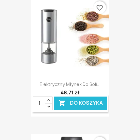
favorite_border
Elektryczny Młynek Do Soli...
48,71 zł
DO KOSZYKA
