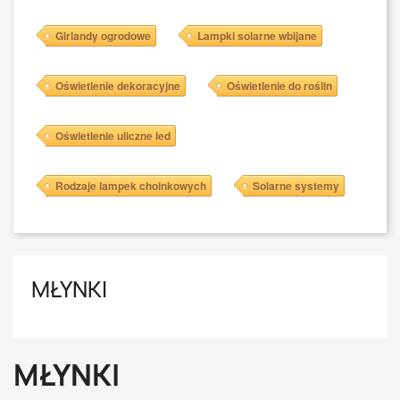
Girlandy ogrodowe
Lampki solarne wbijane
Oświetlenie dekoracyjne
Oświetlenie do roślin
Oświetlenie uliczne led
Rodzaje lampek choinkowych
Solarne systemy
MŁYNKI
MŁYNKI