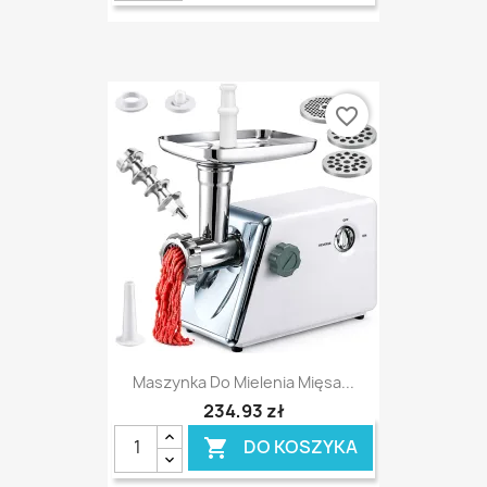
favorite_border
Maszynka Do Mielenia Mięsa...
234,93 zł
DO KOSZYKA
