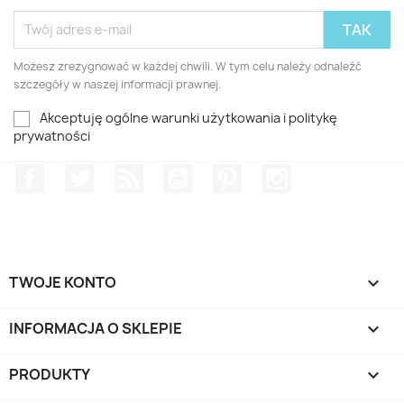
Możesz zrezygnować w każdej chwili. W tym celu należy odnaleźć
szczegóły w naszej informacji prawnej.
Akceptuję ogólne warunki użytkowania i politykę
prywatności
Facebook
Twitter
Rss
YouTube
Pinterest
Instagram
TWOJE KONTO

INFORMACJA O SKLEPIE
keyboard_arrow_down
PRODUKTY
