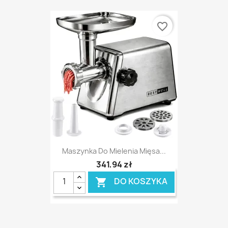
favorite_border
Maszynka Do Mielenia Mięsa...
341,94 zł
DO KOSZYKA
