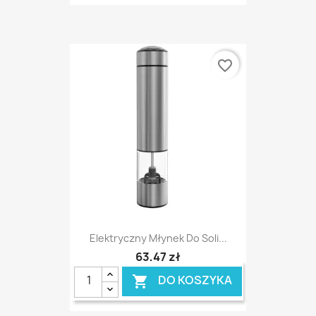
favorite_border
Elektryczny Młynek Do Soli...
63,47 zł
DO KOSZYKA
