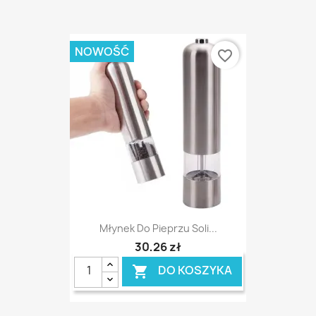
NOWOŚĆ
favorite_border
Młynek Do Pieprzu Soli...
30,26 zł
DO KOSZYKA
