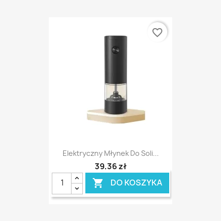
favorite_border
Elektryczny Młynek Do Soli...
39,36 zł
DO KOSZYKA
