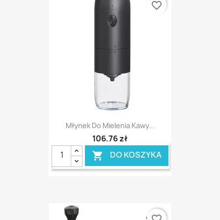
favorite_border
Młynek Do Mielenia Kawy...
106,76 zł
DO KOSZYKA

favorite_border