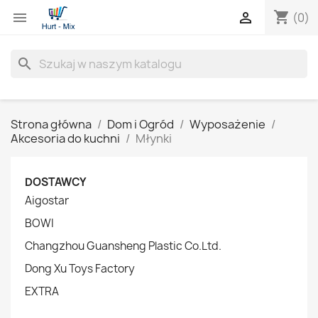
shopping_cart


(0)
search
Strona główna
Dom i Ogród
Wyposażenie
Akcesoria do kuchni
Młynki
DOSTAWCY
Aigostar
BOWI
Changzhou Guansheng Plastic Co.Ltd.
Dong Xu Toys Factory
EXTRA