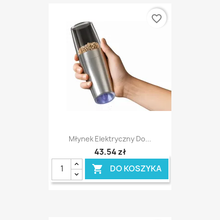
favorite_border
Młynek Elektryczny Do...
43,54 zł
DO KOSZYKA
