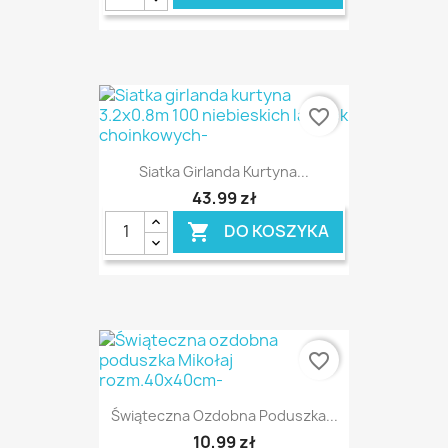
favorite_border
Siatka Girlanda Kurtyna...
43,99 zł
DO KOSZYKA

favorite_border
Świąteczna Ozdobna Poduszka...
10,99 zł