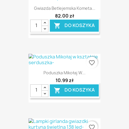
Gwiazda Betlejemska Kometa...
82,00 zł
DO KOSZYKA

favorite_border
Poduszka Mikołaj W...
10,99 zł
DO KOSZYKA

favorite_border