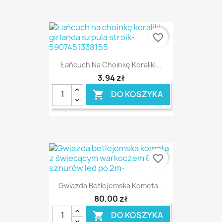
favorite_border
Łańcuch Na Choinkę Koraliki...
3,94 zł
DO KOSZYKA

favorite_border
Gwiazda Betlejemska Kometa...
80,00 zł
DO KOSZYKA
