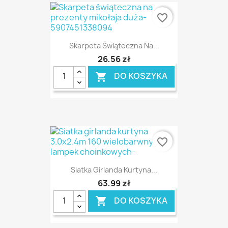
favorite_border
Skarpeta Świąteczna Na...
26,56 zł
DO KOSZYKA

favorite_border
Siatka Girlanda Kurtyna...
63,99 zł
DO KOSZYKA
