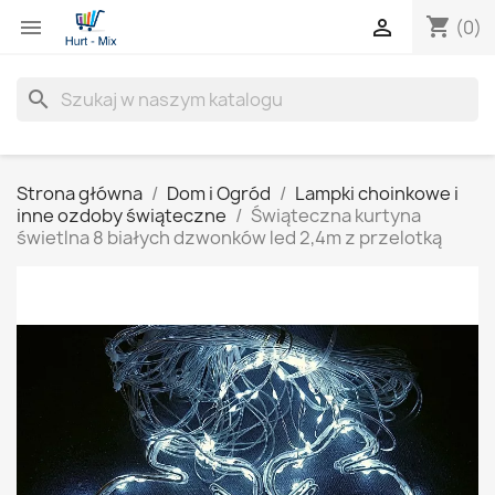
shopping_cart


(0)
search
Strona główna
Dom i Ogród
Lampki choinkowe i
inne ozdoby świąteczne
Świąteczna kurtyna
świetlna 8 białych dzwonków led 2,4m z przelotką