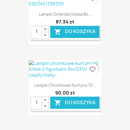
Lampki Girlanda Gwiazdki...
87,34 zł
DO KOSZYKA

favorite_border
Lampki Choinkowe Kurtyna 10...
90,00 zł
DO KOSZYKA
