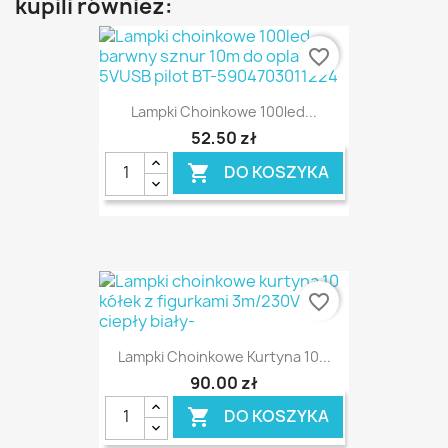
kupili również:
favorite_border
Lampki Choinkowe 100led...
52,50 zł
DO KOSZYKA

favorite_border
Lampki Choinkowe Kurtyna 10...
90,00 zł
DO KOSZYKA
