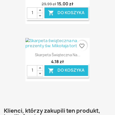
15,00 zł
29,99 zł
DO KOSZYKA

favorite_border
Skarpeta Świąteczna Na...
4,18 zł
DO KOSZYKA

Klienci, którzy zakupili ten produkt,