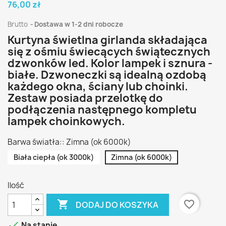
76,00 zł
Brutto
Dostawa w 1-2 dni robocze
Kurtyna świetlna girlanda składająca
się z ośmiu świecących świątecznych
dzwonków led. Kolor lampek i sznura -
białe. Dzwoneczki są idealną ozdobą
każdego okna, ściany lub choinki.
Zestaw posiada przelotkę do
podłączenia następnego kompletu
lampek choinkowych.
Barwa światła:: Zimna (ok 6000k)
Biała ciepła (ok 3000k)
Zimna (ok 6000k)
Ilość

favorite_border
DODAJ DO KOSZYKA

Na stanie.