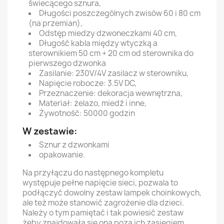
świecącego sznura,
Długości poszczególnych zwisów 60 i 80 cm
(na przemian),
Odstęp miedzy dzwoneczkami 40 cm,
Długość kabla między wtyczką a
sterownikiem 50 cm + 20 cm od sterownika do
pierwszego dzwonka
Zasilanie: 230V/4V zasilacz w sterowniku,
Napięcie robocze: 3.5V DC,
Przeznaczenie: dekoracja wewnętrzna,
Materiał: żelazo, miedź i inne,
Żywotność: 50000 godzin
W zestawie:
Sznur z dzwonkami
opakowanie.
Na przyłączu do następnego kompletu
występuje pełne napięcie sieci, pozwala to
podłączyć dowolny zestaw lampek choinkowych,
ale też może stanowić zagrożenie dla dzieci.
Należy o tym pamiętać i tak powiesić zestaw
żeby znajdowała się ona poza ich zasięgiem.