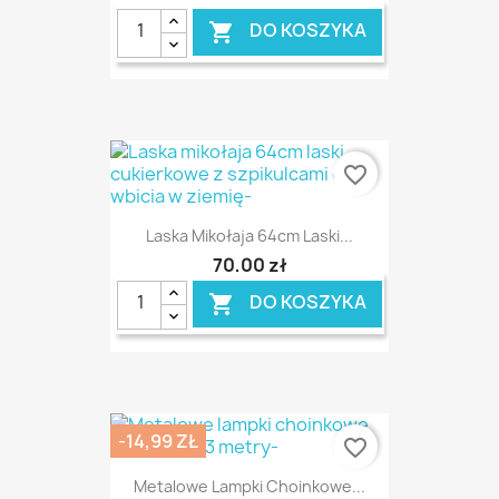
DO KOSZYKA

favorite_border
Laska Mikołaja 64cm Laski...
70,00 zł
DO KOSZYKA

-14,99 ZŁ
favorite_border
Metalowe Lampki Choinkowe...