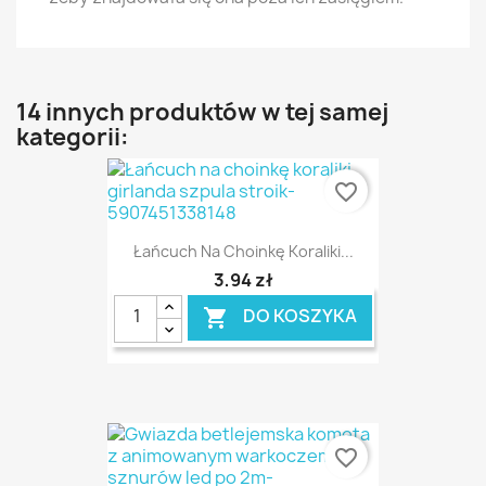
14 innych produktów w tej samej
kategorii:
favorite_border
Łańcuch Na Choinkę Koraliki...
3,94 zł
DO KOSZYKA

favorite_border