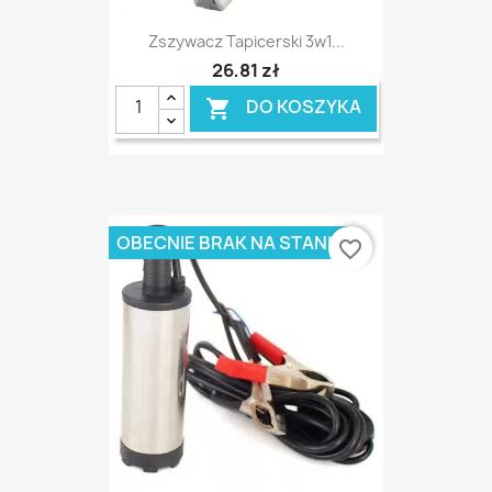
Zszywacz Tapicerski 3w1...
26,81 zł
DO KOSZYKA

OBECNIE BRAK NA STANIE
favorite_border