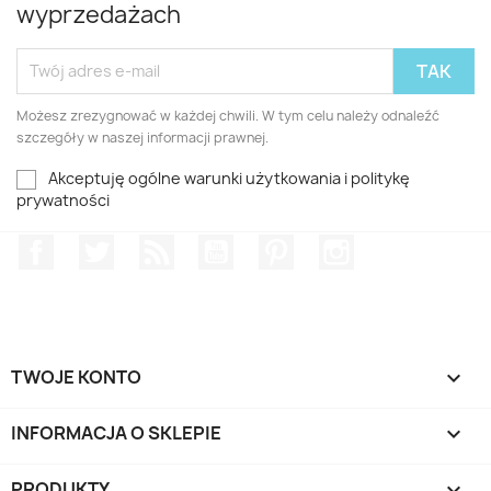
wyprzedażach
Możesz zrezygnować w każdej chwili. W tym celu należy odnaleźć
szczegóły w naszej informacji prawnej.
Akceptuję ogólne warunki użytkowania i politykę
prywatności
Facebook
Twitter
Rss
YouTube
Pinterest
Instagram
TWOJE KONTO

INFORMACJA O SKLEPIE
keyboard_arrow_down
PRODUKTY
