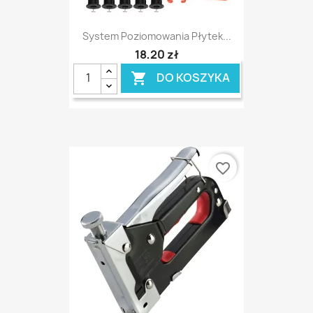
System Poziomowania Płytek...
18,20 zł
DO KOSZYKA

favorite_border