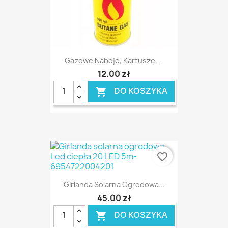
Gazowe Naboje, Kartusze,...
12,00 zł
DO KOSZYKA

favorite_border
Girlanda Solarna Ogrodowa...
45,00 zł
DO KOSZYKA
