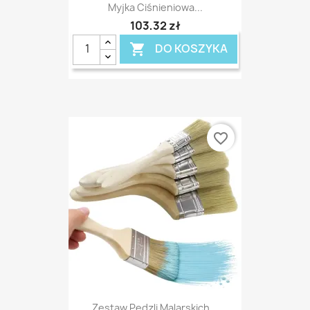
Myjka Ciśnieniowa...
103,32 zł
DO KOSZYKA

favorite_border
Zestaw Pędzli Malarskich...