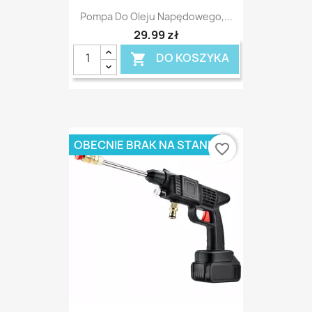
Pompa Do Oleju Napędowego,...
29,99 zł
DO KOSZYKA

OBECNIE BRAK NA STANIE
favorite_border