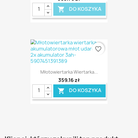
DO KOSZYKA

favorite_border
Młotowiertarka Wiertarka...
359,16 zł
DO KOSZYKA
