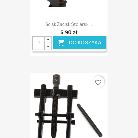
Ścisk Zacisk Stolarski...
5,90 zł
DO KOSZYKA

favorite_border