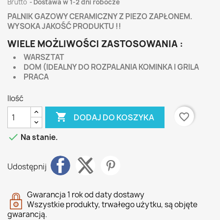
Brutto
Dostawa w 1-2 dni robocze
PALNIK GAZOWY CERAMICZNY Z PIEZO ZAPŁONEM.
WYSOKA JAKOŚĆ PRODUKTU !!
WIELE MOŻLIWOŚCI ZASTOSOWANIA :
WARSZTAT
DOM (IDEALNY DO ROZPALANIA KOMINKA I GRILA
PRACA
Ilość

favorite_border
DODAJ DO KOSZYKA

Na stanie.
Udostępnij
Gwarancja 1 rok od daty dostawy
Wszystkie produkty, trwałego użytku, są objęte
gwarancją.