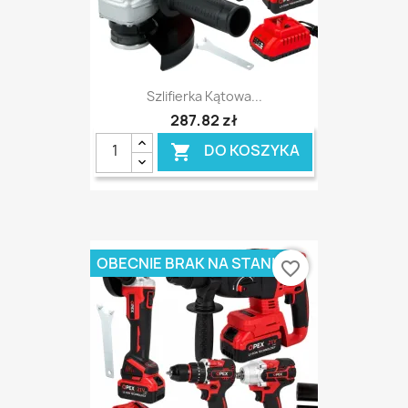
Szlifierka Kątowa...
287,82 zł
DO KOSZYKA

OBECNIE BRAK NA STANIE
favorite_border