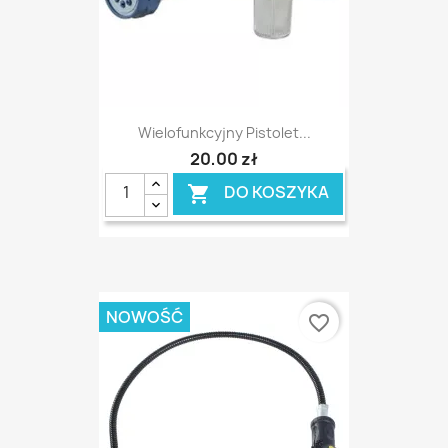
Wielofunkcyjny Pistolet...
20,00 zł
DO KOSZYKA

NOWOŚĆ
favorite_border