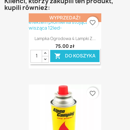
Klienci, którzy zakupili ten produkt,
kupili również:
WYPRZEDAŻ!
favorite_border
Lampka Ogrodowa 4 Lampki Z...
75,00 zł
DO KOSZYKA

favorite_border