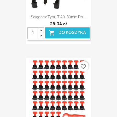
Ściągacz Typu T 40-80mm Do...
28,04 zł
DO KOSZYKA

favorite_border