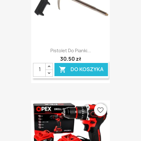
Pistolet Do Pianki...
30,50 zł
DO KOSZYKA

favorite_border