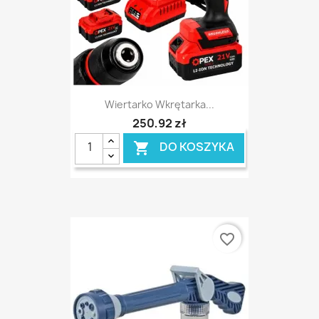
Wiertarko Wkrętarka...
250,92 zł
DO KOSZYKA

favorite_border