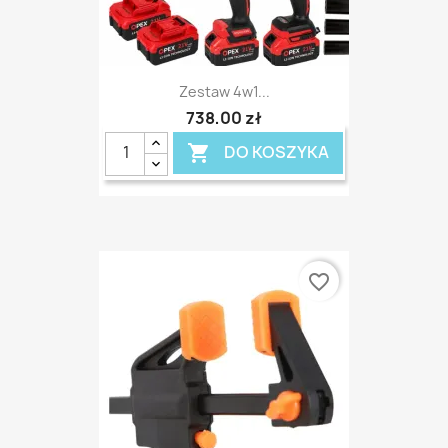
Zestaw 4w1...
738,00 zł
DO KOSZYKA

favorite_border