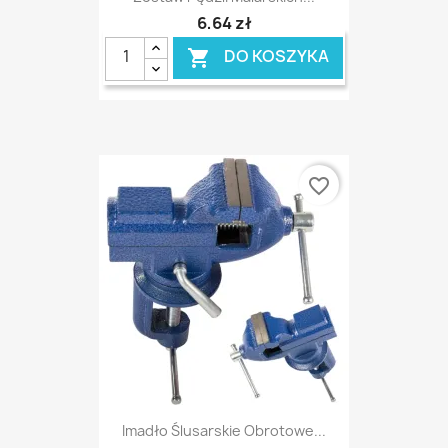
6,64 zł
DO KOSZYKA

favorite_border
Imadło Ślusarskie Obrotowe...