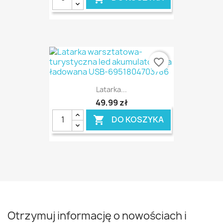
favorite_border
Latarka...
49,99 zł
DO KOSZYKA

Otrzymuj informację o nowościach i