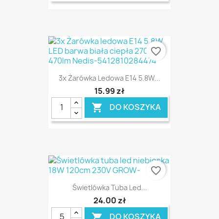
favorite_border
3x Żarówka Ledowa E14 5.8W...
15,99 zł
DO KOSZYKA

favorite_border
Świetlówka Tuba Led...
24,00 zł
DO KOSZYKA
