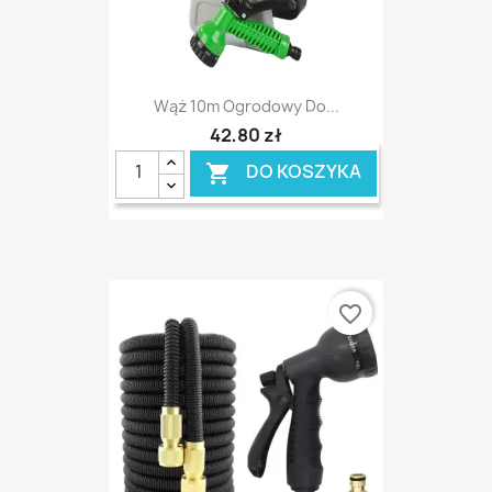
Wąż 10m Ogrodowy Do...
42,80 zł
DO KOSZYKA

favorite_border