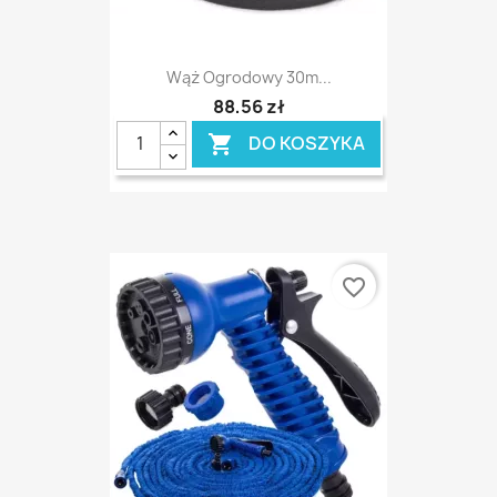
Wąż Ogrodowy 30m...
88,56 zł
DO KOSZYKA

favorite_border