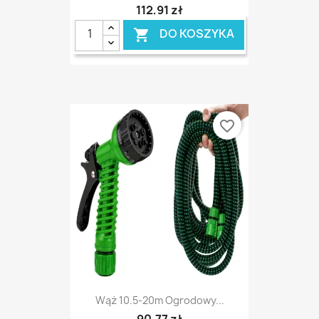
112,91 zł
DO KOSZYKA

favorite_border
Wąż 10.5-20m Ogrodowy...