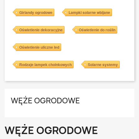
Girlandy ogrodowe
Lampki solarne wbijane
Oświetlenie dekoracyjne
Oświetlenie do roślin
Oświetlenie uliczne led
Rodzaje lampek choinkowych
Solarne systemy
WĘŻE OGRODOWE
WĘŻE OGRODOWE