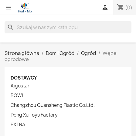
shopping_cart


(0)
search
Strona główna
Dom i Ogród
Ogród
Węże
ogrodowe
DOSTAWCY
Aigostar
BOWI
Changzhou Guansheng Plastic Co.Ltd.
Dong Xu Toys Factory
EXTRA