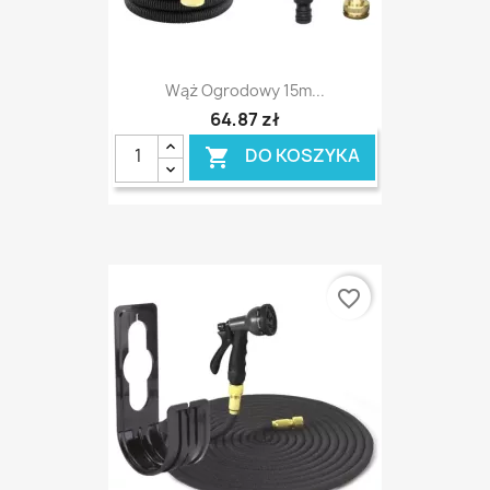
Wąż Ogrodowy 15m...
64,87 zł
DO KOSZYKA

favorite_border