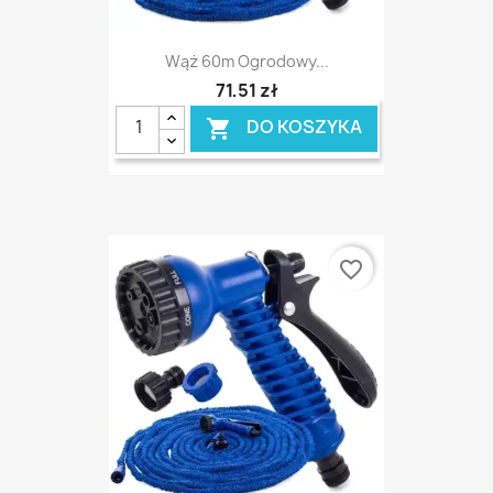
Wąż 60m Ogrodowy...
71,51 zł
DO KOSZYKA

favorite_border