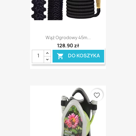
Wąż Ogrodowy 45m...
128,90 zł
DO KOSZYKA

favorite_border