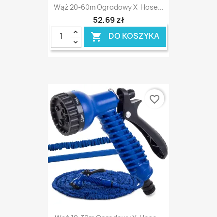
Wąż 20-60m Ogrodowy X-Hose...
52,69 zł
DO KOSZYKA

favorite_border