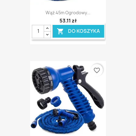
Wąż 45m Ogrodowy...
53,11 zł
DO KOSZYKA

favorite_border