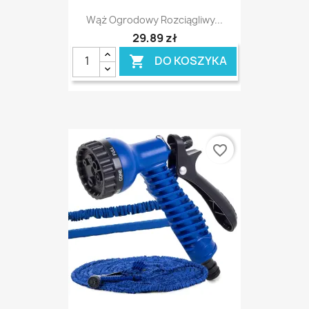
Wąż Ogrodowy Rozciągliwy...
29,89 zł
DO KOSZYKA

favorite_border