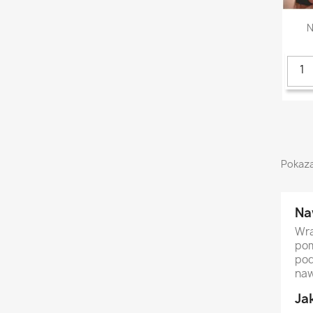
N
Pokaza
Na
Wra
pom
pod
naw
Ja