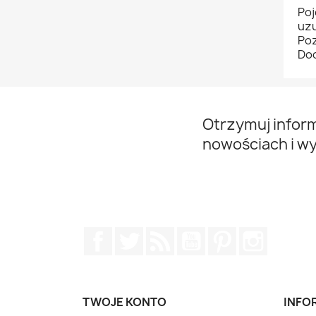
Poj
uzu
Poz
Dod
Otrzymuj infor
nowościach i w
Facebook
Twitter
Rss
YouTube
Pinterest
Instagr
TWOJE KONTO
INFO