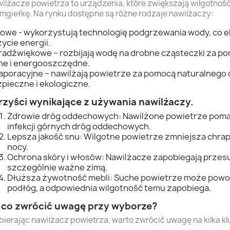
ilżacze powietrza to urządzenia, które zwiększają wilgotnoś
 mgiełkę. Na rynku dostępne są różne rodzaje nawilżaczy:
owe - wykorzystują technologię podgrzewania wody, co el
ycie energii.
radźwiękowe – rozbijają wodę na drobne cząsteczki za po
he i energooszczędne.
poracyjne – nawilżają powietrze za pomocą naturalnego 
pieczne i ekologiczne.
rzyści wynikające z używania nawilżaczy.
Zdrowie dróg oddechowych: Nawilżone powietrze pomaga
infekcji górnych dróg oddechowych.
Lepsza jakość snu: Wilgotne powietrze zmniejsza chrap
nocy.
Ochrona skóry i włosów: Nawilżacze zapobiegają przesus
szczególnie ważne zimą.
Dłuższa żywotność mebli: Suche powietrze może powod
podłóg, a odpowiednia wilgotność temu zapobiega.
 co zwrócić uwagę przy wyborze?
ierając nawilżacz powietrza, warto zwrócić uwagę na kilka 