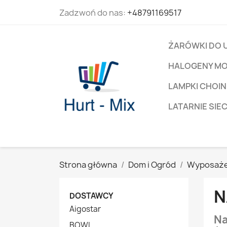
Zadzwoń do nas:
+48791169517
ŻARÓWKI DO 
HALOGENY M
LAMPKI CHOIN
LATARNIE SIE
Strona główna
Dom i Ogród
Wyposaże
N
DOSTAWCY
Aigostar
Na
BOWI