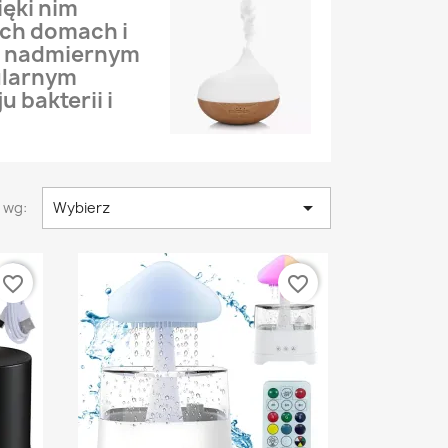
ięki nim
ch domach i
o nadmiernym
ularnym
 bakterii i

 wg:
Wybierz
favorite_border
favorite_border