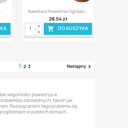
Szybki podgląd

..
Nawilżacz Powietrza Ognisko...
28,54 zł
YKA
DO KOSZYKA

1

Następny
2
3
ek wilgotności powietrza w
problemów zdrowotnych, takich jak
snem. Rozwiązaniem tego problemu są
m urządzeniem w polskich domach.