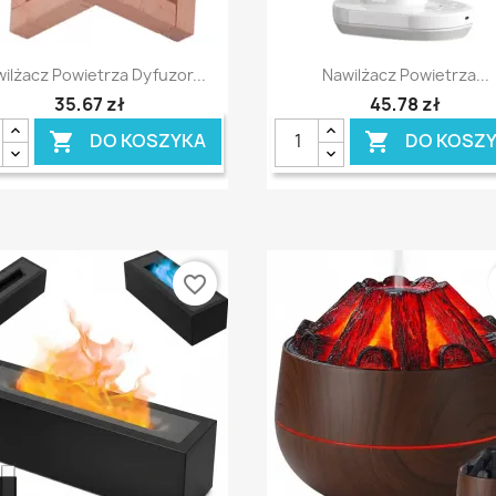
Szybki podgląd
Szybki podgląd


ilżacz Powietrza Dyfuzor...
Nawilżacz Powietrza...
35,67 zł
45,78 zł
DO KOSZYKA
DO KOSZ


favorite_border