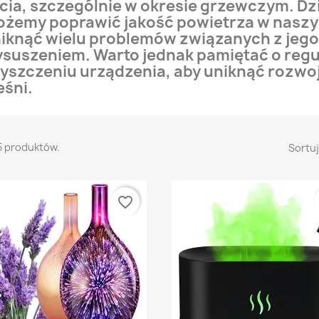
cia, szczególnie w okresie grzewczym. Dz
żemy poprawić jakość powietrza w naszy
iknąć wielu problemów związanych z jeg
suszeniem. Warto jednak pamiętać o reg
yszczeniu urządzenia, aby uniknąć rozwoju
eśni.
5 produktów.
Sortuj
favorite_border