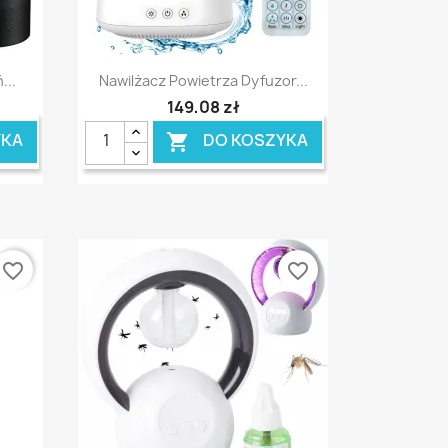
Szybki podgląd

...
Nawilżacz Powietrza Dyfuzor...
149,08 zł
YKA
DO KOSZYKA

favorite_border
favorite_border