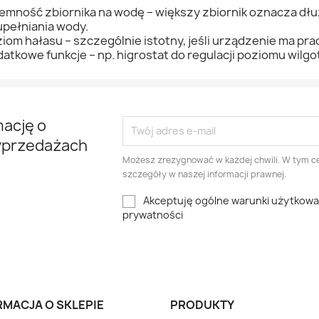
emność zbiornika na wodę – większy zbiornik oznacza dł
pełniania wody.
iom hałasu – szczególnie istotny, jeśli urządzenie ma pra
atkowe funkcje – np. higrostat do regulacji poziomu wilgo
mację o
yprzedażach
Możesz zrezygnować w każdej chwili. W tym ce
szczegóły w naszej informacji prawnej.
Akceptuję ogólne warunki użytkowani
prywatności
am
RMACJA O SKLEPIE
PRODUKTY