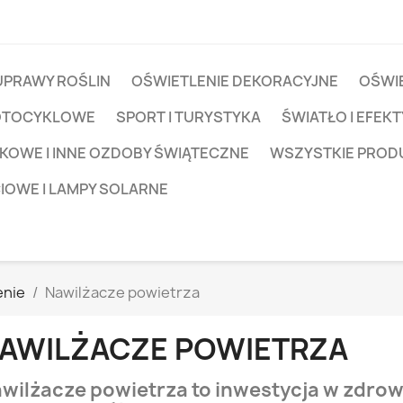
UPRAWY ROŚLIN
OŚWIETLENIE DEKORACYJNE
OŚWIE
OTOCYKLOWE
SPORT I TURYSTYKA
ŚWIATŁO I EFEKT
KOWE I INNE OZDOBY ŚWIĄTECZNE
WSZYSTKIE PROD
CIOWE I LAMPY SOLARNE
nie
Nawilżacze powietrza
AWILŻACZE POWIETRZA
wilżacze powietrza to inwestycja w zdrow