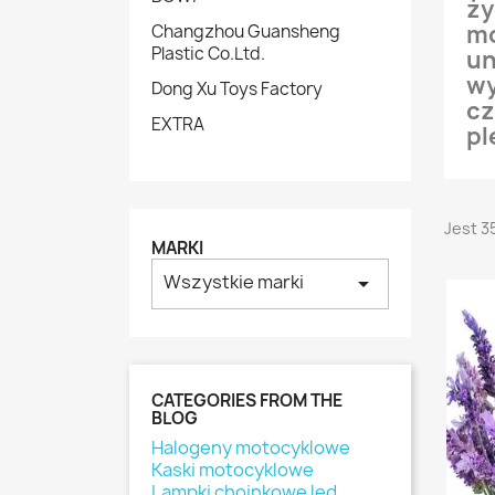
ży
mo
Changzhou Guansheng
Plastic Co.Ltd.
un
wy
Dong Xu Toys Factory
cz
EXTRA
pl
Jest 3
MARKI
Wszystkie marki
arrow_drop_down
CATEGORIES FROM THE
BLOG
Halogeny motocyklowe
Kaski motocyklowe
Lampki choinkowe led