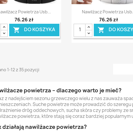
Szybki podgląd
Szybki podgląd


awilżacz Powietrza Usb...
Nawilżacz Powietrza Usb.
76,26 zł
76,26 zł
DO KOSZYKA
DO KOSZ


no 1-12 z 35 pozycji
wilżacze powietrza – dlaczego warto je mieć?
z z nadejściem sezonu grzewczego wielu z nas zauważa spad
ieszczeniach. Suche powietrze może prowadzić do szeregu 
rażnienie dróg oddechowych, sucha skóra czy problemy ze 
ilżacze powietrza, które stają się coraz bardziej popularny
k działają nawilżacze powietrza?