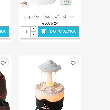
Szybki podgląd

Lampa Owadobójcza Nawilżacz...
45,86 zł
YKA
DO KOSZYKA

favorite_border
favorite_border