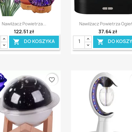
Szybki podgląd
Szybki podgląd


Nawilżacz Powietrza...
Nawilżacz Powietrza Ogień
122,51 zł
37,64 zł
DO KOSZYKA
DO KOSZ


favorite_border