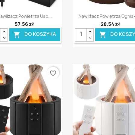
Szybki podgląd
Szybki podgląd


awilżacz Powietrza Usb...
Nawilżacz Powietrza Ognisk
57,56 zł
28,54 zł
DO KOSZYKA
DO KOSZ


favorite_border