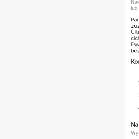
Naw
lub
Par
zuż
Ult
cic
Ewa
bez
Ko
Na
Wyb