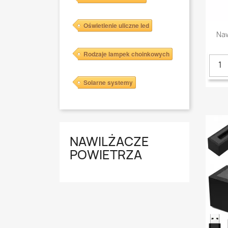
Oświetlenie uliczne led
Naw
Rodzaje lampek choinkowych
Solarne systemy
NAWILŻACZE
POWIETRZA