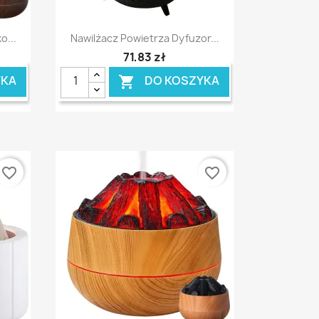
Szybki podgląd

o...
Nawilżacz Powietrza Dyfuzor...
71,83 zł
YKA
DO KOSZYKA

favorite_border
favorite_border