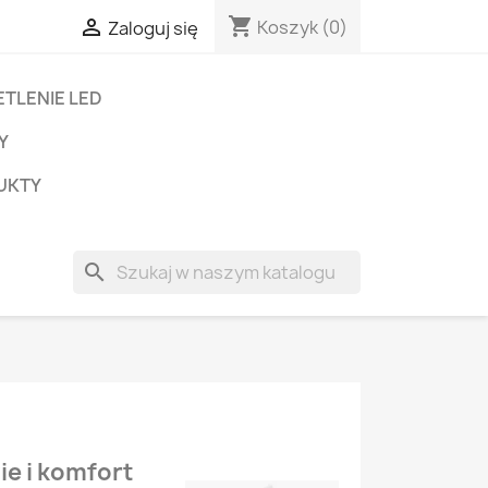
shopping_cart

Koszyk
(0)
Zaloguj się
TLENIE LED
Y
UKTY
search
ie i komfort